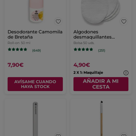
Desodorante Camomila
Algodones
de Bretaña
desmaquillantes
orgánicos
Roll-on
50 ml
Bolsa 50 uds.
(649)
(251)
7,90€
4,90€
2 X 1: Maquillaje
AÑADIR A MI
AVÍSAME CUANDO
HAYA STOCK
CESTA