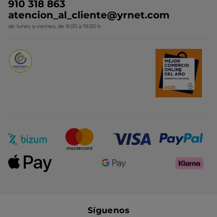
910 318 863
Colección Monoi
atencion_al_cliente@yrnet.com
Novedades del mes
de lunes a viernes, de 9:00 a 19:00 h
Promociones del mes
Síguenos