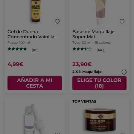
Gel de Ducha
Base de Maquillaje
Concentrado Vainilla
Super Mat
Bourbon
Frasco
100 ml
Tubo
30 ml
- 18 colores
(181)
(146)
4,99€
23,90€
2 X 1: Maquillaje
AÑADIR A MI
ELIGE TU COLOR
CESTA
(18)
TOP VENTAS