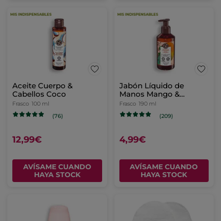
Aceite Cuerpo &
Jabón Líquido de
Cabellos Coco
Manos Mango &
Cilantro.
Frasco
100 ml
Frasco
190 ml
(76)
(209)
12,99€
4,99€
AVÍSAME CUANDO
AVÍSAME CUANDO
HAYA STOCK
HAYA STOCK