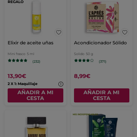
REGALO
Elixir de aceite uñas
Acondicionador Sólido
Mini frasco
5 ml
Solido
50 g
(232)
(371)
13,90€
8,99€
2 X 1: Maquillaje
AÑADIR A MI
AÑADIR A MI
CESTA
CESTA