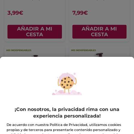
3,99€
7,99€
AÑADIR A MI
AÑADIR A MI
CESTA
CESTA
Crema de manos
Jabón Líquido de
Vainilla Bourbon
Manos Coco
Tubo
30 ml
Frasco
190 ml
¡Con nosotros, la privacidad rima con una
(296)
(213)
experiencia personalizada!
De acuerdo con nuestra Política de Privacidad, utilizamos cookies
3,99€
4,99€
propias y de terceros para presentarle contenido personalizado y