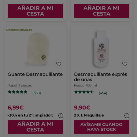
AÑADIR A MI
AÑADIR A MI
CESTA
CESTA
Guante Desmaquillante
Desmaquillante exprés
de uñas
Papel
1 pieces
Frasco
100 ml
(369)
(454)
6,99€
9,90€
-30% en tu 2º limpiador:
2 X 1: Maquillaje
AÑADIR A MI
AVÍSAME CUANDO
CESTA
HAYA STOCK