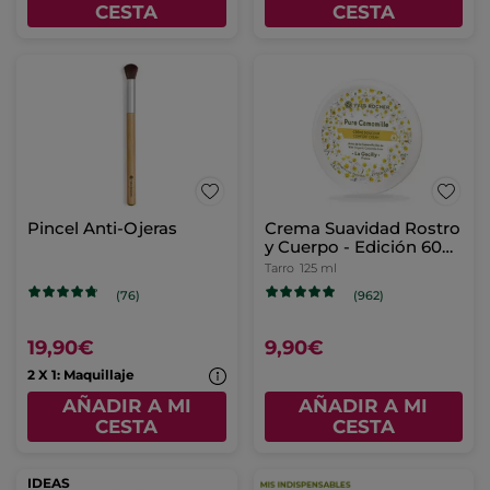
CESTA
CESTA
Pincel Anti-Ojeras
Crema Suavidad Rostro
y Cuerpo - Edición 60
años
Tarro
125 ml
(76)
(962)
19,90€
9,90€
2 X 1: Maquillaje
AÑADIR A MI
AÑADIR A MI
CESTA
CESTA
IDEAS