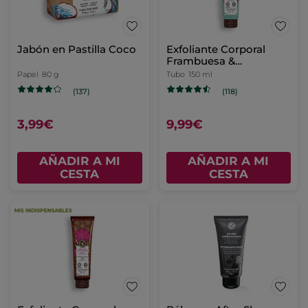
Jabón en Pastilla Coco
Exfoliante Corporal
Frambuesa &
Hierbabuena
Papel
80 g
Tubo
150 ml
(137)
(118)
3,99€
9,99€
AÑADIR A MI
AÑADIR A MI
CESTA
CESTA