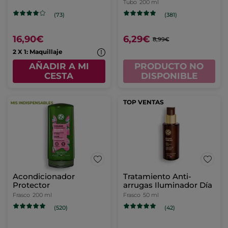
Tubo
200 ml
(73)
(381)
16,90€
6,29€
8,99€
2 X 1: Maquillaje
AÑADIR A MI
PRODUCTO NO
CESTA
DISPONIBLE
TOP VENTAS
Acondicionador
Tratamiento Anti-
Protector
arrugas Iluminador Día
Frasco
200 ml
Frasco
50 ml
(520)
(42)