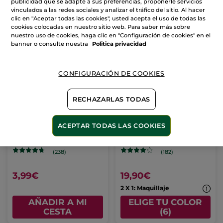
publicidad que se adapte a sus preferencias, proponerle servicios
vinculados a las redes sociales y analizar el tráfico del sitio. Al hacer
AÑADIR A MI
AÑADIR A MI
clic en "Aceptar todas las cookies", usted acepta el uso de todas las
CESTA
CESTA
cookies colocadas en nuestro sitio web. Para saber más sobre
nuestro uso de cookies, haga clic en "Configuración de cookies" en el
banner o consulte nuestra
Politica privacidad
CONFIGURACIÓN DE COOKIES
RECHAZARLAS TODAS
Crema de Manos Coco
Fluido Efecto Buena
ACEPTAR TODAS LAS COOKIES
Cara
Tubo
30 ml
Tubo
30 ml
- 6 colores
(238)
(182)
3,99€
19,90€
2 X 1: Maquillaje
AÑADIR A MI
ELIGE TU COLOR
CESTA
(6)