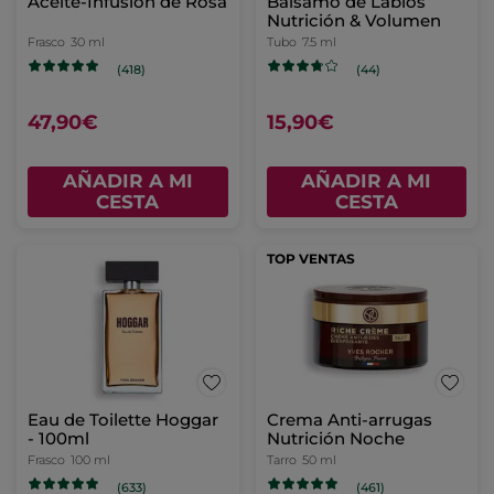
Aceite-Infusión de Rosa
Bálsamo de Labios
Nutrición & Volumen
Frasco
30 ml
Tubo
7.5 ml
(418)
(44)
47,90€
15,90€
AÑADIR A MI
AÑADIR A MI
CESTA
CESTA
TOP VENTAS
Eau de Toilette Hoggar
Crema Anti-arrugas
- 100ml
Nutrición Noche
Frasco
100 ml
Tarro
50 ml
(633)
(461)