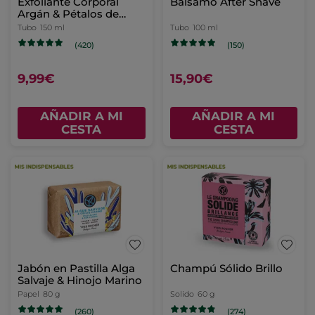
Exfoliante Corporal
Bálsamo After Shave
Argán & Pétalos de
Rosa
Tubo
150 ml
Tubo
100 ml
(420)
(150)
9,99€
15,90€
AÑADIR A MI
AÑADIR A MI
CESTA
CESTA
Jabón en Pastilla Alga
Champú Sólido Brillo
Salvaje & Hinojo Marino
Papel
80 g
Solido
60 g
(260)
(274)