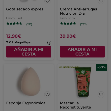
Gota secado exprés
Crema Anti-arrugas
Nutrición Día
Frasco
5 ml
Tarro
50 ml
(221)
(732)
12,90€
39,90€
2 X 1: Maquillaje
AÑADIR A MI
AÑADIR A MI
CESTA
CESTA
-30%
Esponja Ergonómica
Mascarilla
Reconstituyente