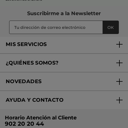
Suscribirme a
la Newsletter
OK
MIS SERVICIOS
Seguimiento de mi pedido
¿QUIÉNES SOMOS?
Tratamientos de Belleza
Fundación Yves Rocher
Encuentra tu Centro de Belleza
NOVEDADES
¿Quiénes somos?
Mi club Yves Rocher
Regalo por compra
Expertos en Cosmética Dermo-botánica
Condiciones promocionales
AYUDA Y CONTACTO
Rebajas
Nuestros compromisos
Preguntas y respuestas
Colección de Navidad
Trabaja con nosotros
Horario Atención al Cliente
Contacto
Ideas de Regalo
902 20 20 44
Conviértete en Franquiciada