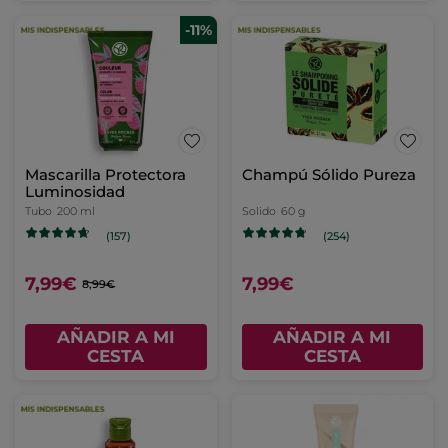
-11%
Mascarilla Protectora
Champú Sólido Pureza
Luminosidad
Tubo
200 ml
Solido
60 g
(157)
(254)
7,99€
7,99€
8,99€
AÑADIR A MI
AÑADIR A MI
CESTA
CESTA