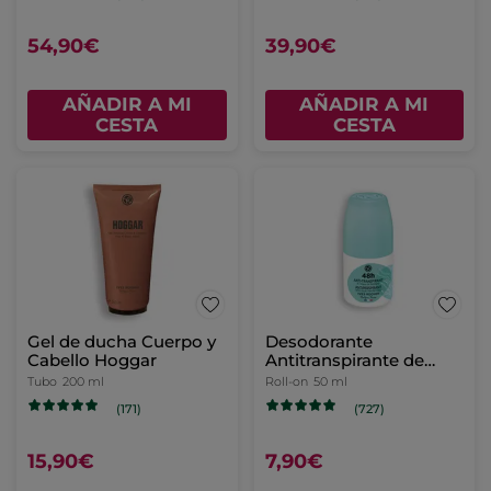
54,90€
39,90€
AÑADIR A MI
AÑADIR A MI
CESTA
CESTA
Gel de ducha Cuerpo y
Desodorante
Cabello Hoggar
Antitranspirante de
Alga de Bretaña
Tubo
200 ml
Roll-on
50 ml
(171)
(727)
15,90€
7,90€