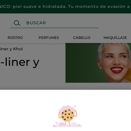
CO: piel suave e hidratada. Tu momento de evasión a 
ROSTRO
PERFUMES
CABELLO
MAQUILLAJE
liner y Khol
-liner y
de Pestañas
Sombra de Ojos
Cejas
Desmaquill