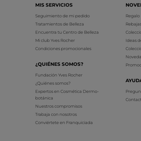
MIS SERVICIOS
NOVE
Seguimiento de mi pedido
Regalo
Tratamientos de Belleza
Rebaja
Encuentra tu Centro de Belleza
Colecci
Mi club Yves Rocher
Ideas d
Condiciones promocionales
Colecci
Noveda
¿QUIÉNES SOMOS?
Promoc
Fundación Yves Rocher
AYUD
¿Quiénes somos?
Expertos en Cosmética Dermo-
Pregunt
botánica
Contac
Nuestros compromisos
Trabaja con nosotros
Conviértete en Franquiciada