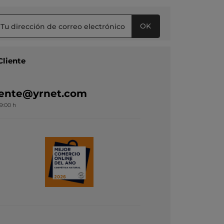
OK
Cliente
liente@yrnet.com
19:00 h