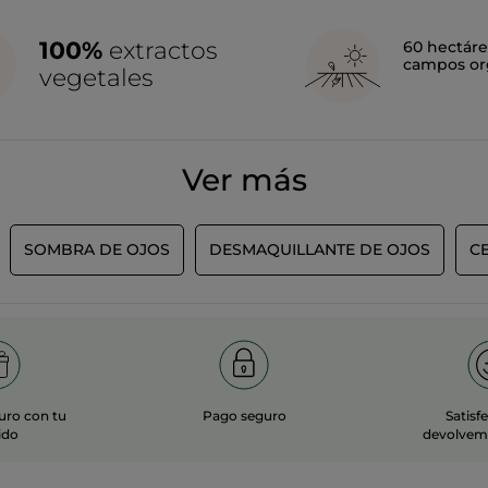
r el que mejor se adapte a nuestro maquillaje. En Yves Rocher cont
100%
extractos
60 hectáre
campos or
vegetales
 perfección gracias al pincel de alta precisión del eyeliner mat. D
felina… ¡elige tu delineado según el momento!
ápiz
Khol,
gracias a su suavidad se extiende fácilmente y consigue
en un solo gesto.
un abrir y cerrar de ojos. Su punta de fieltro, precisa y muy fácil d
y con el planeta
ruesa para un resultado más intenso. Su fórmula vegana está enriq
Ver más
l con ingredientes de origen natural, que cuidan tu mirada y est
eto animal. ¡Ah! Y si buscas un acabado más duradero, tienes que p
SOMBRA DE OJOS
DESMAQUILLANTE DE OJOS
C
uro con tu
Pago seguro
Satisf
ido
devolvemo