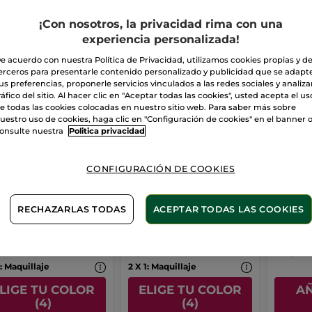
¡Con nosotros, la privacidad rima con una
IDEAS REGALO
experiencia personalizada!
e acuerdo con nuestra Política de Privacidad, utilizamos cookies propias y d
erceros para presentarle contenido personalizado y publicidad que se adapt
us preferencias, proponerle servicios vinculados a las redes sociales y analizar
ráfico del sitio. Al hacer clic en "Aceptar todas las cookies", usted acepta el us
e todas las cookies colocadas en nuestro sitio web. Para saber más sobre
uestro uso de cookies, haga clic en "Configuración de cookies" en el banner 
onsulte nuestra
Politica privacidad
iz de Ojos
Lápiz de Ojos Khol
Kit Ma
CONFIGURACIÓN DE COOKIES
ráctil Waterproof
z
0.35 g
- 4 colores
Lápiz
1.1 g
- 4 colores
RECHAZARLAS TODAS
ACEPTAR TODAS LAS COOKIES
(599)
(326)
,90€
7,90€
18,9
1: Maquillaje
2 X 1: Maquillaje
LIGE TU COLOR
ELIGE TU COLOR
AÑ
(4)
(4)