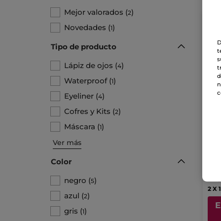
Mejor valorados
(
)
2
Novedades
(
)
1
D
Tipo de producto
t
s
Lápiz de ojos
(
)
4
t
d
Waterproof
(
)
1
n
c
Eyeliner
(
)
4
Cofres y Kits
(
)
2
Láp
Máscara
(
)
1
Ret
Lápi
Ver más
Color
15
negro
(
)
5
2 X 
azul
(
)
2
E
gris
(
)
1