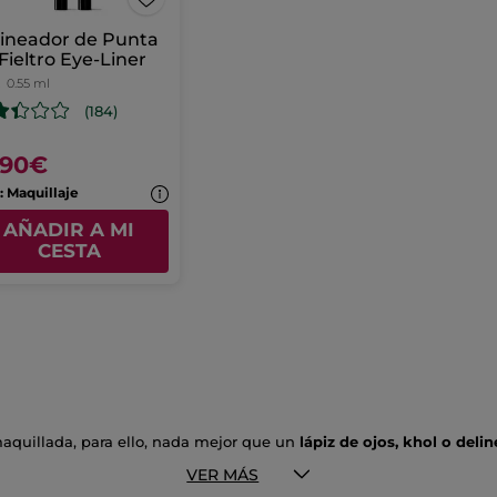
ineador de Punta
Fieltro Eye-Liner
z
0.55 ml
(184)
,90€
1: Maquillaje
AÑADIR A MI
CESTA
aquillada, para ello, nada mejor que un
lápiz de ojos, khol o deli
ta con resultados intensos.
VER MÁS