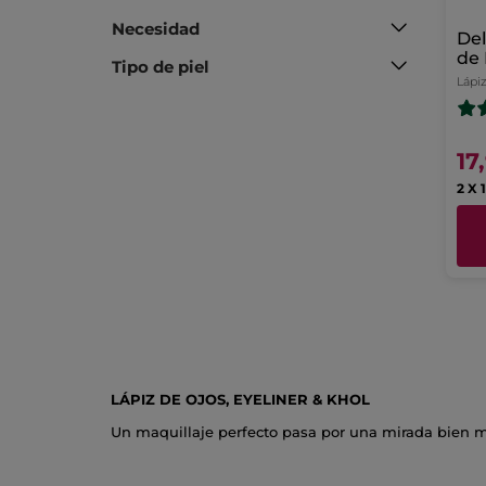
Necesidad
Del
de 
Tipo de piel
Lápi
17
2 X 
LÁPIZ DE OJOS, EYELINER & KHOL
Un maquillaje perfecto pasa por una mirada bien m
look. Consigue resultados finos y discretos o impac
Encuentra en Yves Rocher el mejor lápiz de ojos