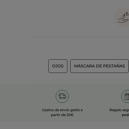
Podemos encontrar varios
tipos de eyeliner
y elegi
para que consigas impactar con tu mirada.
Consigue un acabado negro mate y delinea a la
Fino o grueso, natural o sofisticado, mirada 
Realza tu mirada en una sola pasada con el l
para tu día a día, cuida y potencia tu mirada 
Con el eyeliner rotulador remarca la mirada en 
Nuestros lápices de ojos comprometidos contigo 
línea fina y precisa, hasta una línea más g
para ojos sensibles.
En Yves Rocher fabricamos nuestros eyeliner y kho
fórmulas veganas, cruelty free, garantizan el resp
tipo de ocasiones.
¡Consigue una mirada de impacto!
OJOS
MÁSCARA DE PESTAÑAS
Gastos de envío gratis a
Regalo seg
partir de 20€
ped