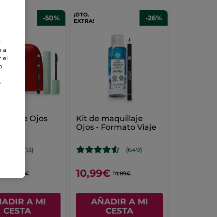
-50%
-26%
e
e a
 el
o
o
quillaje Ojos
Kit de maquillaje
Ojos - Formato Viaje
(13)
(649)
9€
10,99€
37,80€
14,89€
ADIR A MI
AÑADIR A MI
CESTA
CESTA