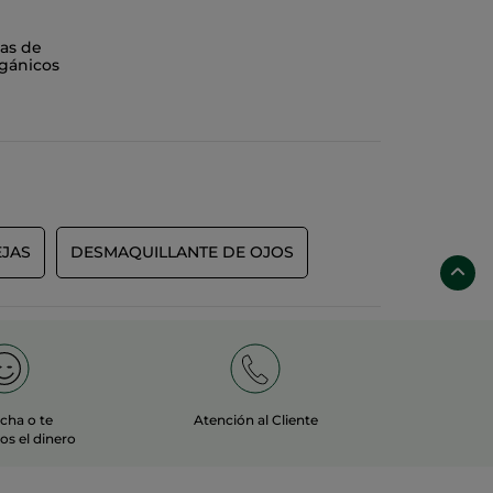
amos con una amplia selección de lápices de ojos
as de
gánicos
ibuja una línea definida e intensa en un solo gesto.
 un delineado perfecto en un momento. Perfecto
e usar, permite crear cualquier estilo: desde una
uecida con agua de Aciano calmante, recomendada
án comprometidos con el medioambiente. Sus
robar un
lápiz de ojos waterproof,
perfecto para todo
EJAS
DESMAQUILLANTE DE OJOS
echa o te
Atención al Cliente
s el dinero