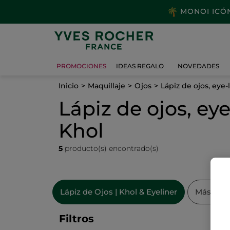
MONOI ICÓNI
PROMOCIONES
IDEAS REGALO
NOVEDADES
Inicio
Maquillaje
Ojos
Lápiz de ojos, eye-
Lápiz de ojos, eye
Khol
5
producto(s) encontrado(s)
Lápiz de Ojos | Khol & Eyeliner
Máscara 
Filtros