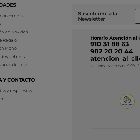
DADES
Suscribirme a
la
 por compra
Newsletter
s
ón de Navidad
Horario Atención al 
e Regalo
910 31 88 63
ón Monoi
902 20 20 44
des del mes
atencion_al_c
iones del mes
de lunes a viernes, de 9:00 a 
A Y CONTACTO
as y respuestas
to