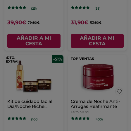
Antiarrugas y
Crème 30ml
Antibolsas
(25)
(38)
39,90€
31,90€
79,80€
63,80€
AÑADIR A MI
AÑADIR A MI
CESTA
CESTA
-51%
TOP VENTAS
Kit de cuidado facial
Crema de Noche Anti-
Día/Noche Riche
Arrugas Reafirmante
Creme
Tarro
50 ml
(100)
(400)