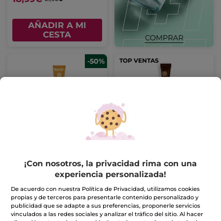
AÑADIR A MI
CESTA
-50%
TOP VENTAS
Crema Protectora
Crema Antiarrugas
Antiedad Rostro FPS
Nutrición Contorno de
50+
Ojos
Tubo
40 ml
Tubo
14 ml
¡Con nosotros, la privacidad rima con una
(832)
(367)
experiencia personalizada!
13,45€
31,90€
26,90€
De acuerdo con nuestra Política de Privacidad, utilizamos cookies
propias y de terceros para presentarle contenido personalizado y
publicidad que se adapte a sus preferencias, proponerle servicios
AÑADIR A MI
AÑADIR A MI
vinculados a las redes sociales y analizar el tráfico del sitio. Al hacer