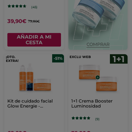
(45)
39,90€
79,80€
AÑADIR A MI
CESTA
-51%
Kit de cuidado facial
1+1 Crema Booster
Glow Energie -
Luminosidad
primeras arrugas
(9)