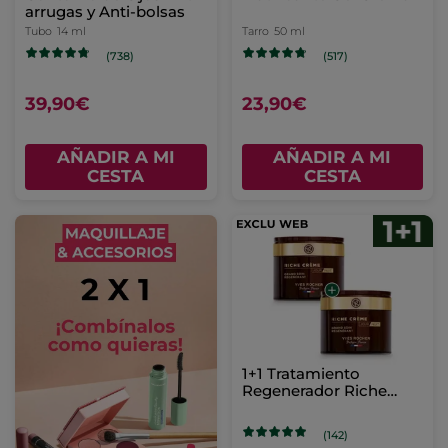
arrugas y Anti-bolsas
Tubo
14 ml
Tarro
50 ml
(738)
(517)
39,90€
23,90€
AÑADIR A MI
AÑADIR A MI
CESTA
CESTA
1+1 Tratamiento
Regenerador Riche
Crème 75 ml
(142)