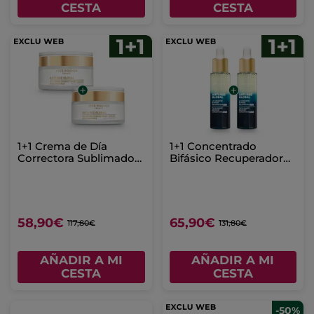
CESTA
CESTA
1+1 Crema de Día
1+1 Concentrado
Correctora Sublimadora
Bifásico Recuperador
- Pieles Secas 50 ml
de Noche 30 ml
58,90€
65,90€
117,80€
131,80€
AÑADIR A MI
AÑADIR A MI
CESTA
CESTA
-50%