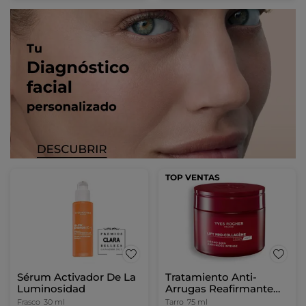
TOP VENTAS
Sérum Activador De La
Tratamiento Anti-
Luminosidad
Arrugas Reafirmante
Intenso Día y Noche
Frasco
30 ml
Tarro
75 ml