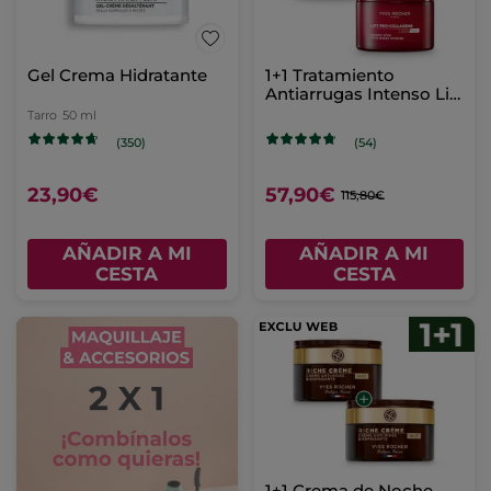
Gel Crema Hidratante
1+1 Tratamiento
Antiarrugas Intenso Lift
Pro-Collagène 75 ml
Tarro
50 ml
(350)
(54)
23,90€
57,90€
115,80€
AÑADIR A MI
AÑADIR A MI
CESTA
CESTA
1+1 Crema de Noche