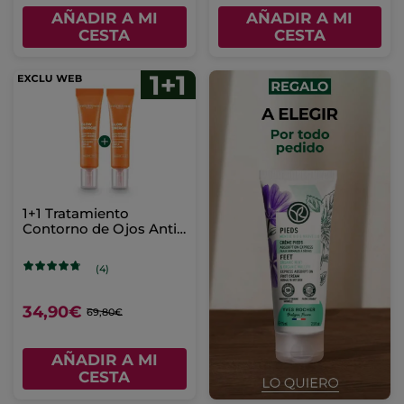
AÑADIR A MI
AÑADIR A MI
CESTA
CESTA
1+1 Tratamiento
Contorno de Ojos Anti-
Ojeras Glow Energie
(4)
34,90€
69,80€
AÑADIR A MI
CESTA