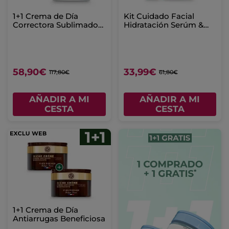
1+1 Crema de Día
Kit Cuidado Facial
Correctora Sublimadora
Hidratación Serúm &
- Todo Tipo de Pieles 50
Crema Hidratación
ml
Intensa
58,90€
33,99€
117,80€
61,80€
AÑADIR A MI
AÑADIR A MI
CESTA
CESTA
1+1 Crema de Día
Antiarrugas Beneficiosa