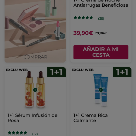
Antiarrugas Beneficiosa
(35)
39,90€
79,80€
AÑADIR A MI
CESTA
1+1 Sérum Infusión de
1+1 Crema Rica
Rosa
Calmante
(17)