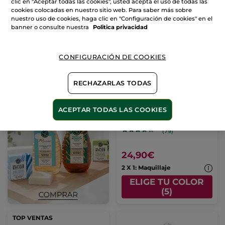
CESTA
CESTA
clic en "Aceptar todas las cookies", usted acepta el uso de todas las
cookies colocadas en nuestro sitio web. Para saber más sobre
nuestro uso de cookies, haga clic en "Configuración de cookies" en el
banner o consulte nuestra
Politica privacidad
CONFIGURACIÓN DE COOKIES
RECHAZARLAS TODAS
BB Cream hidratante
SPF50 - Claro
ACEPTAR TODAS LAS COOKIES
Tubo
40 ml
- 5 colores
(79)
24,90€
2 X 1: Maquillaje
ELIGE TU COLOR
(5)
TOP VENTAS