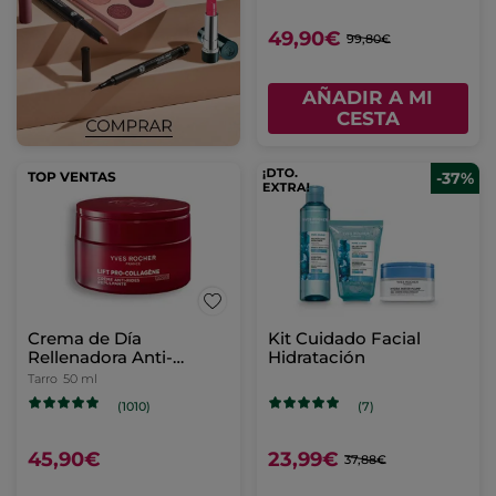
49,90€
99,80€
AÑADIR A MI
CESTA
TOP VENTAS
-37%
Crema de Día
Kit Cuidado Facial
Rellenadora Anti-
Hidratación
Arrugas
Tarro
50 ml
(1010)
(7)
45,90€
23,99€
37,88€