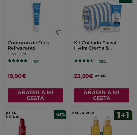
Contorno de Ojos
Kit Cuidado Facial
Refrescante
Hydra Crema &
Mascarilla
Tubo
15 ml
(101)
(352)
19,90€
23,99€
47,80€
AÑADIR A MI
AÑADIR A MI
CESTA
CESTA
-51%