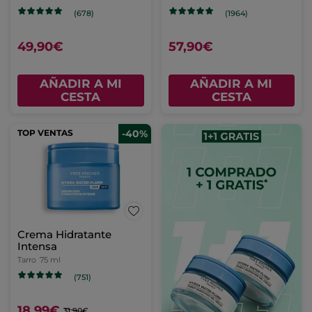
(678)
(1964)
49,90€
57,90€
AÑADIR A MI
AÑADIR A MI
CESTA
CESTA
TOP VENTAS
-40%
Crema Hidratante
Intensa
Tarro
75 ml
(751)
18,99€
31,90€