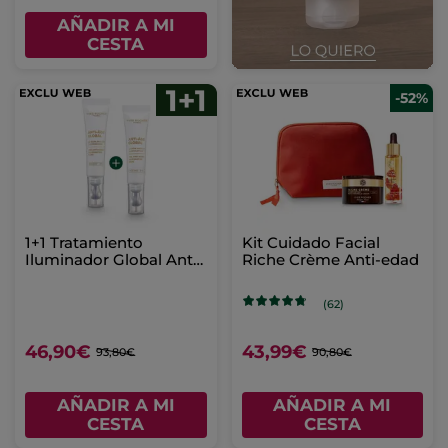
AÑADIR A MI
CESTA
-52%
1+1 Tratamiento
Kit Cuidado Facial
Iluminador Global Anti-
Riche Crème Anti-edad
Edad
(62)
46,90€
43,99€
93,80€
90,80€
AÑADIR A MI
AÑADIR A MI
CESTA
CESTA