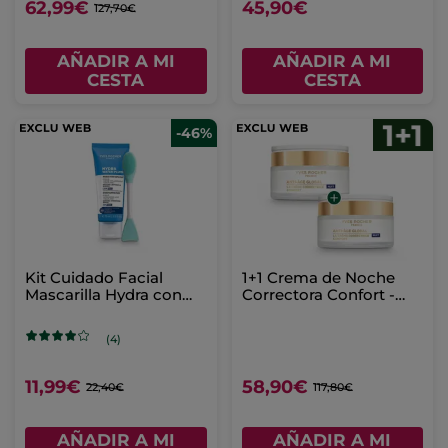
62,99€
45,90€
127,70€
AÑADIR A MI
AÑADIR A MI
CESTA
CESTA
-46%
Kit Cuidado Facial
1+1 Crema de Noche
Mascarilla Hydra con
Correctora Confort -
accesorio
Todo Tipo de Pieles 50
ml
(4)
11,99€
58,90€
22,40€
117,80€
AÑADIR A MI
AÑADIR A MI