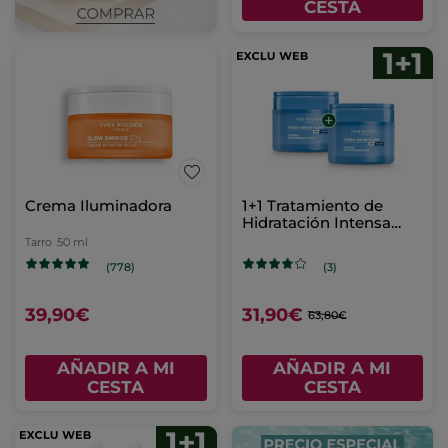
CESTA
Crema Iluminadora
1+1 Tratamiento de
Hidratación Intensa
Hydra Water-Plump 75
Tarro
50 ml
ml
(778)
(3)
39,90€
31,90€
63,80€
AÑADIR A MI
AÑADIR A MI
CESTA
CESTA