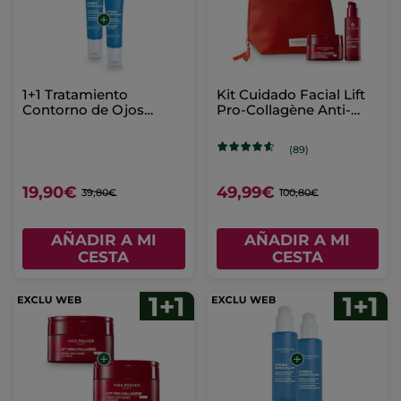
1+1 Tratamiento
Kit Cuidado Facial Lift
Contorno de Ojos
Pro-Collagène Anti-
Refrescante Hydra
Arrugas
Water-Plump
(89)
19,90€
49,99€
39,80€
100,80€
AÑADIR A MI
AÑADIR A MI
CESTA
CESTA