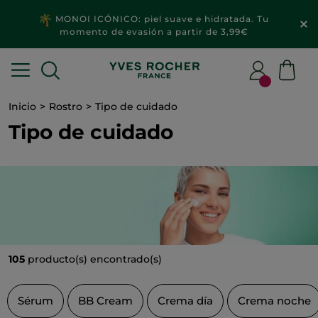
2x1
MAQUILLAJE & ACCESORIOS​
Inicio
Rostro
Tipo de cuidado
Tipo de cuidado
105
producto(s) encontrado(s)
Sérum
BB Cream
Crema día
Crema noche