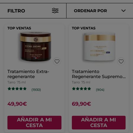
FILTRO
ORDENAR POR
TOP VENTAS
TOP VENTAS
Tratamiento Extra-
Tratamiento
regenerante
Regenerante Supremo
Crema Día/Noche &
Tarro
75 ml
Tarro
75 ml
Mascarilla De Noche
(1930)
(904)
49,90€
69,90€
AÑADIR A MI
AÑADIR A MI
CESTA
CESTA