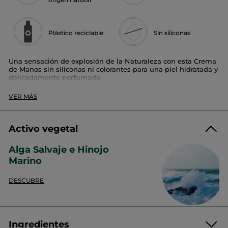
Plástico reciclable
Sin siliconas
Una sensación de explosión de la Naturaleza con esta Crema
de Manos sin siliconas ni colorantes para una piel hidratada y
delicadamente perfumada.
El perfume:
VER MÁS
Las sensaciones energizantes de las costas salvajes de
Bretaña con su bruma marina, fresca y tonificante.
Activo vegetal
Su +:
Alga Salvaje e Hinojo
Fórmula fundente con un 98% de ingredientes de origen
natural. Hidrata y perfuma delicadamente la piel. Enriquecido
Marino
con manteca de Karité.
DESCUBRE
¿Te gusta este aroma? ¡Descubre toda la colección!
Formato:
Tubo
Referencia: 81165
Ingredientes