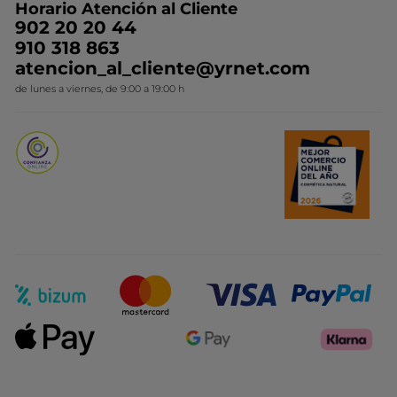
Horario Atención al Cliente
Contacto
Ideas de Regalo
902 20 20 44
Conviértete en Franquiciada
910 318 863
Colección Monoi
atencion_al_cliente@yrnet.com
Novedades del mes
de lunes a viernes, de 9:00 a 19:00 h
Promociones del mes