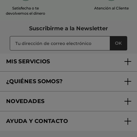
Satisfecha o te
Atención al Cliente
devolvemos el dinero
Suscribirme a
la Newsletter
OK
MIS SERVICIOS
Seguimiento de mi pedido
¿QUIÉNES SOMOS?
Tratamientos de Belleza
Fundación Yves Rocher
Encuentra tu Centro de Belleza
NOVEDADES
¿Quiénes somos?
Mi club Yves Rocher
Regalo por compra
Expertos en Cosmética Dermo-botánica
Condiciones promocionales
AYUDA Y CONTACTO
Rebajas
Nuestros compromisos
Preguntas y respuestas
Colección de Navidad
Trabaja con nosotros