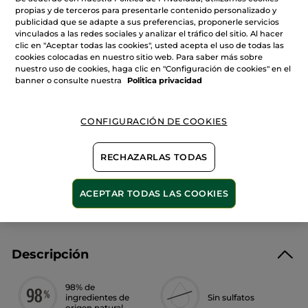
Leer
Cantidad
propias y de terceros para presentarle contenido personalizado y
reseñas
de
publicidad que se adapte a sus preferencias, proponerle servicios
Crema
vinculados a las redes sociales y analizar el tráfico del sitio. Al hacer
de
clic en "Aceptar todas las cookies", usted acepta el uso de todas las
Manos
AÑADIR A MI CESTA
Alga
cookies colocadas en nuestro sitio web. Para saber más sobre
Salvaje
nuestro uso de cookies, haga clic en "Configuración de cookies" en el
&
banner o consulte nuestra
Politica privacidad
Hinojo
Marino
30ml
Entrega entre 5 a 8 días hábiles
CONFIGURACIÓN DE COOKIES
Pago Seguro
Satisfecho o te devolvemos el dinero
RECHAZARLAS TODAS
Las promociones o ventajas Yves Rocher son
calculadas en comparación con los Precios tarifa
ACEPTAR TODAS LAS COOKIES
recomendados (P.T.R.)
VER P.T.R 2026
Descripción
98% de
ingredientes de
Sin sulfatos
origen natural