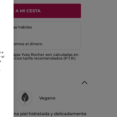
ÑADIR A MI CESTA
5 a 8 días hábiles
e devolvemos el dinero
e
e a
o ventajas Yves Rocher son calculadas en
 el
los Precios tarifa recomendados (P.T.R.)
o
o
Vegano
 para una piel hidratada y delicadamente