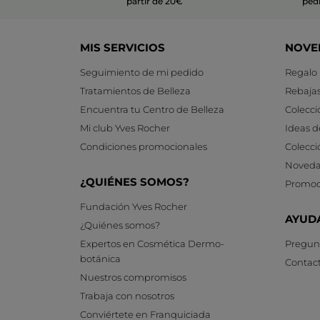
partir de 20€
ped
MIS SERVICIOS
NOVE
Seguimiento de mi pedido
Regalo
Tratamientos de Belleza
Rebaja
Encuentra tu Centro de Belleza
Colecci
Mi club Yves Rocher
Ideas d
Condiciones promocionales
Colecci
Noveda
¿QUIÉNES SOMOS?
Promoc
Fundación Yves Rocher
AYUD
¿Quiénes somos?
Expertos en Cosmética Dermo-
Pregunt
botánica
Contac
Nuestros compromisos
Trabaja con nosotros
Conviértete en Franquiciada