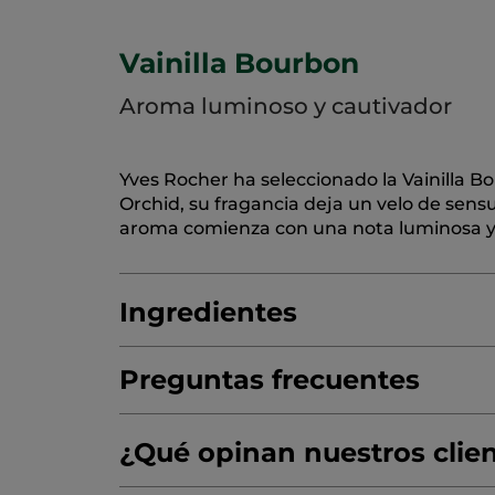
Vainilla Bourbon
Aroma luminoso y cautivador
Yves Rocher ha seleccionado la Vainilla Bo
Orchid, su fragancia deja un velo de sens
aroma comienza con una nota luminosa y 
Ingredientes
Preguntas frecuentes
AQUA/WATER/EAU
HELIANTHUS ANNUU
¿Hacen pruebas en animales?
SORBITAN STEARATE
¿Qué opinan nuestros clie
CENTAUREA CYAN
BUTYROSPERMUM PARKII (SHEA) BUTTE
No probamos ni promoveremos nunca las p
¿Por qué elegir el plástico para sus envase
contienen. De hecho, la marca se comprom