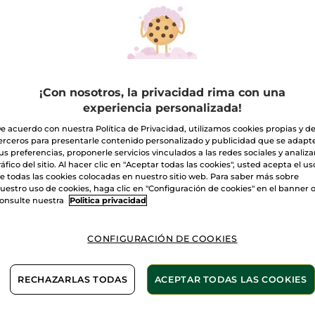
Crema
de
manos
A
Vainilla
Bourbon
Entrega entre 
¡Con nosotros, la privacidad rima con una
Pago Seguro
experiencia personalizada!
Satisfecho o t
e acuerdo con nuestra Política de Privacidad, utilizamos cookies propias y d
erceros para presentarle contenido personalizado y publicidad que se adapt
Las promociones 
us preferencias, proponerle servicios vinculados a las redes sociales y analizar
comparación con 
ráfico del sitio. Al hacer clic en "Aceptar todas las cookies", usted acepta el us
VER P.T.R 2026
e todas las cookies colocadas en nuestro sitio web. Para saber más sobre
uestro uso de cookies, haga clic en "Configuración de cookies" en el banner 
onsulte nuestra
Politica privacidad
CONFIGURACIÓN DE COOKIES
Sin sulfatos
Sin siliconas
RECHAZARLAS TODAS
ACEPTAR TODAS LAS COOKIES
za con esta Crema de Manos sin siliconas ni colorantes