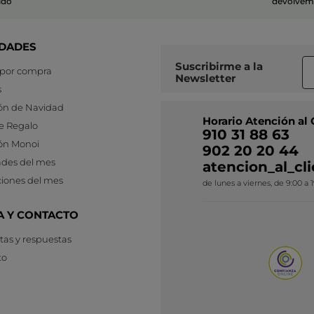
ido
devolvemo
DADES
Suscribirme a
la
 por compra
Newsletter
s
ón de Navidad
Horario Atención al 
e Regalo
910 31 88 63
ón Monoi
902 20 20 44
des del mes
atencion_al_c
iones del mes
de lunes a viernes, de 9:00 a 
A Y CONTACTO
as y respuestas
to