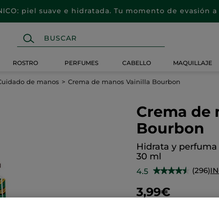
CO: piel suave e hidratada. Tu momento de evasión a 
ROSTRO
PERFUMES
CABELLO
MAQUILLAJE
Cuidado de manos
Crema de manos Vainilla Bourbon
Crema de 
Bourbon
Hidrata y perfuma 
30 ml
(296)
I
4.5
★★★★★
★★★★★
4.5
de
3,99€
5
estrellas.
Leer
reseñas
Cantidad
de