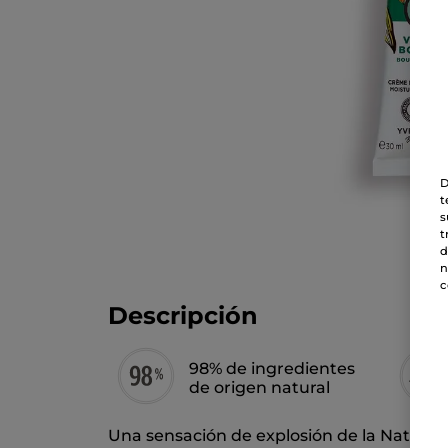
D
t
s
t
d
n
c
Descripción
98% de ingredientes
de origen natural
Una sensación de explosión de la Naturale