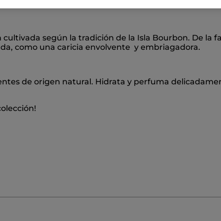
 cultivada según la tradición de la Isla Bourbon. De la 
nada, como una caricia envolvente y embriagadora.
ntes de origen natural. Hidrata y perfuma delicadamen
olección!