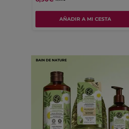
Placer de uso
4.0
A
AÑADIR A MI CESTA
BAIN DE NATURE