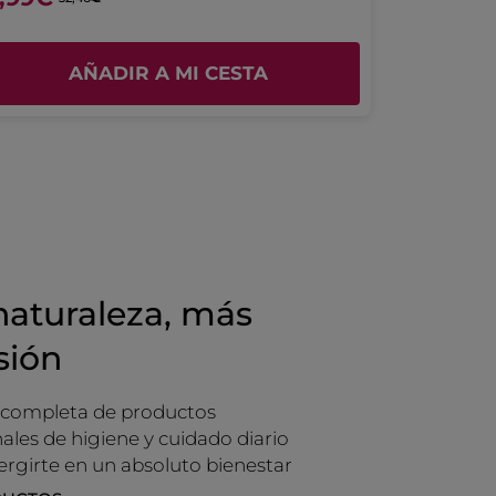
TRADUCIR CON GOOGLE
Recomienda este producto
Sí
AÑADIR A MI CESTA
Inicialmente publicado en yves-rocher.fr
naturaleza, más
sión
 completa de productos
ales de higiene y cuidado diario
rgirte en un absoluto bienestar