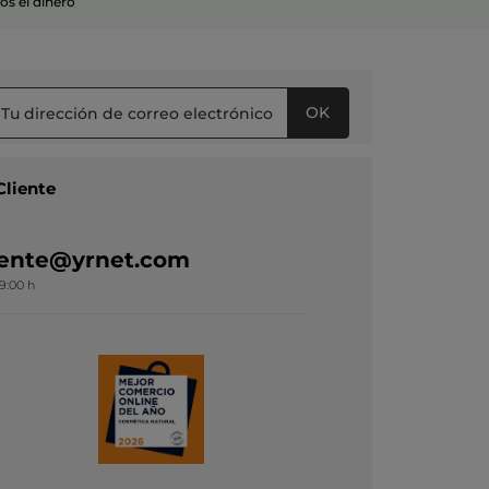
s el dinero
OK
Cliente
liente@yrnet.com
19:00 h