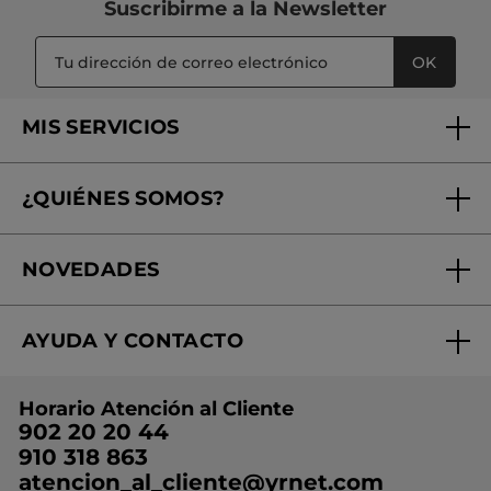
Suscribirme a
la Newsletter
OK
MIS SERVICIOS
Seguimiento de mi pedido
¿QUIÉNES SOMOS?
Tratamientos de Belleza
Fundación Yves Rocher
Encuentra tu Centro de Belleza
NOVEDADES
¿Quiénes somos?
Mi club Yves Rocher
Regalo por compra
Expertos en Cosmética Dermo-botánica
Condiciones promocionales
AYUDA Y CONTACTO
Rebajas
Nuestros compromisos
Preguntas y respuestas
Colección de Navidad
Trabaja con nosotros
Horario Atención al Cliente
Contacto
Ideas de Regalo
902 20 20 44
Conviértete en Franquiciada
910 318 863
Colección Monoi
atencion_al_cliente@yrnet.com