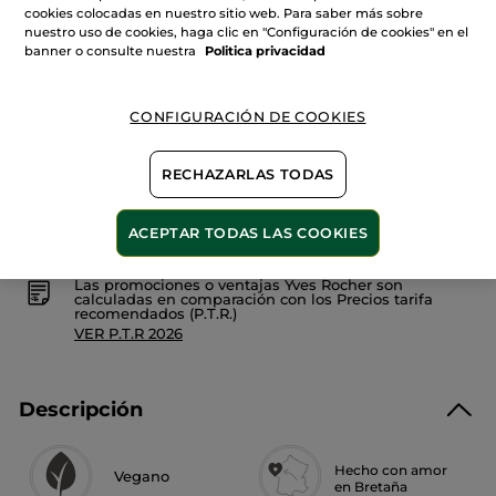
Leer
cookies colocadas en nuestro sitio web. Para saber más sobre
Cantidad
reseñas
nuestro uso de cookies, haga clic en "Configuración de cookies" en el
de
Desodorante
banner o consulte nuestra
Politica privacidad
Citrus
con
AÑADIR A MI CESTA
Menta
de
CONFIGURACIÓN DE COOKIES
Bretaña
Entrega entre 5 a 8 días hábiles
RECHAZARLAS TODAS
Pago Seguro
ACEPTAR TODAS LAS COOKIES
Satisfecho o te devolvemos el dinero
Las promociones o ventajas Yves Rocher son
calculadas en comparación con los Precios tarifa
recomendados (P.T.R.)
VER P.T.R 2026
Descripción
Hecho con amor
Vegano
en Bretaña