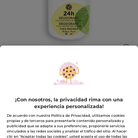
Desodorante Citrus con Menta de
Bretaña
¡Con nosotros, la privacidad rima con una
Eficacia antiolor 24h y antimanchas
experiencia personalizada!
50 ml
De acuerdo con nuestra Política de Privacidad, utilizamos cookies
★★★★★
★★★★★
4.6
(914)
INCLUIR UNA RESEÑA
propias y de terceros para presentarle contenido personalizado y
4.6
publicidad que se adapte a sus preferencias, proponerle servicios
de
7,90€
vinculados a las redes sociales y analizar el tráfico del sitio. Al hacer
5
estrellas.
clic en "Aceptar todas las cookies", usted acepta el uso de todas las