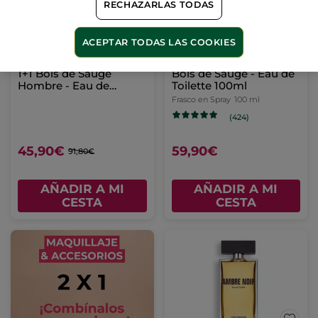
RECHAZARLAS TODAS
ACEPTAR TODAS LAS COOKIES
1+1 Bois de Sauge
Bois de Sauge - Eau de
Hombre - Eau de
Toilette 100ml
Toilette 50ml
Frasco en Spray
100 ml
(424)
45,90€
59,90€
91,80€
AÑADIR A MI
AÑADIR A MI
CESTA
CESTA