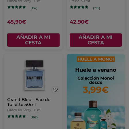
Frasco en Spray
50 ml
Frasco
50 ml
(152)
(195)
45,90€
42,90€
AÑADIR A MI
AÑADIR A MI
CESTA
CESTA
Granit Bleu - Eau de
Toilette 50ml
Frasco en Spray
50 ml
(162)