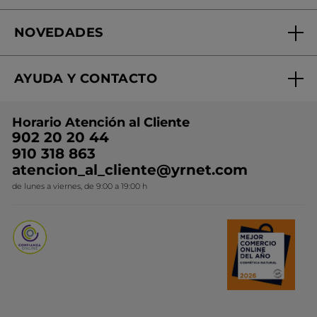
Fundación Yves Rocher
Encuentra tu Centro de Belleza
NOVEDADES
¿Quiénes somos?
Mi club Yves Rocher
Regalo por compra
Expertos en Cosmética Dermo-botánica
Condiciones promocionales
AYUDA Y CONTACTO
Rebajas
Nuestros compromisos
Preguntas y respuestas
Colección de Navidad
Trabaja con nosotros
Horario Atención al Cliente
Contacto
Ideas de Regalo
902 20 20 44
Conviértete en Franquiciada
910 318 863
Colección Monoi
atencion_al_cliente@yrnet.com
Novedades del mes
de lunes a viernes, de 9:00 a 19:00 h
Promociones del mes