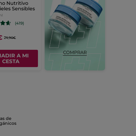
o Nutritivo
ieles Sensibles
ml
(419)
€
24,90€
ADIR A MI
CESTA
as de
gánicos