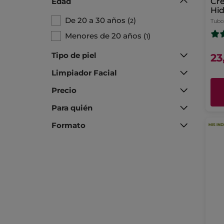
Edad
Cr
Hid
De 20 a 30 años
(
)
2
Tubo
Menores de 20 años
(
)
1
Tipo de piel
23
Limpiador Facial
Precio
Para quién
Formato