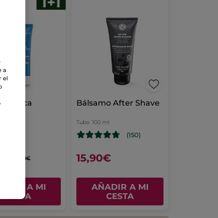
e
e a
 el
o
ema Rica
Bálsamo After Shave
o
nte
Tubo
100 ml
(150)
0€
15,90€
47,80€
ADIR A MI
AÑADIR A MI
CESTA
CESTA