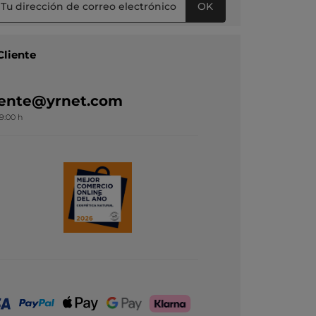
OK
Cliente
liente@yrnet.com
19:00 h