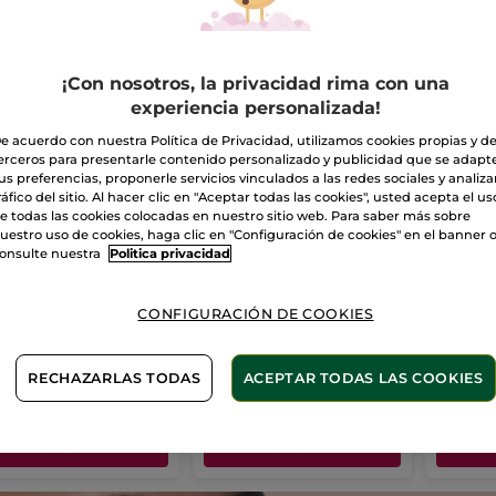
¡Con nosotros, la privacidad rima con una
experiencia personalizada!
e acuerdo con nuestra Política de Privacidad, utilizamos cookies propias y d
erceros para presentarle contenido personalizado y publicidad que se adapt
us preferencias, proponerle servicios vinculados a las redes sociales y analizar
ráfico del sitio. Al hacer clic en "Aceptar todas las cookies", usted acepta el us
e todas las cookies colocadas en nuestro sitio web. Para saber más sobre
smaquillante
1+1 Bálsamo
1+1 Cr
uestro uso de cookies, haga clic en "Configuración de cookies" en el banner 
ve de Ojos
Aftershave
Calma
onsulte nuestra
Politica privacidad
co
100 ml
(1605)
(10)
CONFIGURACIÓN DE COOKIES
99€
15,90€
23,9
31,80€
RECHAZARLAS TODAS
ACEPTAR TODAS LAS COOKIES
 en tu 2º limpiador:
AÑADIR A MI
AÑADIR A MI
AÑ
CESTA
CESTA