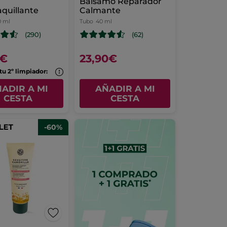
Bálsamo Reparador
quillante
Calmante
0 ml
Tubo
40 ml
(290)
(62)
9€
23,90€
tu 2º limpiador:
ADIR A MI
AÑADIR A MI
CESTA
CESTA
-60%