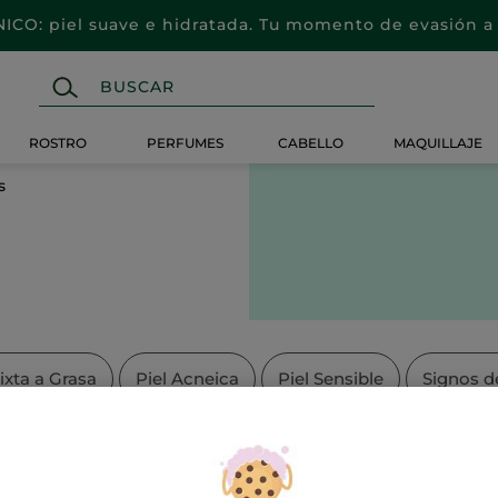
CO: piel suave e hidratada. Tu momento de evasión a 
ROSTRO
PERFUMES
CABELLO
MAQUILLAJE
s
ixta a Grasa
Piel Acneica
Piel Sensible
Signos d