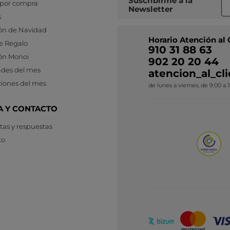
Suscribirme a
la
 por compra
Newsletter
s
ón de Navidad
Horario Atención al 
e Regalo
910 31 88 63
ón Monoi
902 20 20 44
des del mes
atencion_al_c
iones del mes
de lunes a viernes, de 9:00 a 
A Y CONTACTO
as y respuestas
to