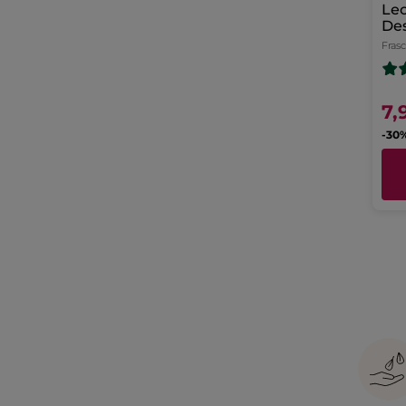
Le
De
Fras
7,
-30%