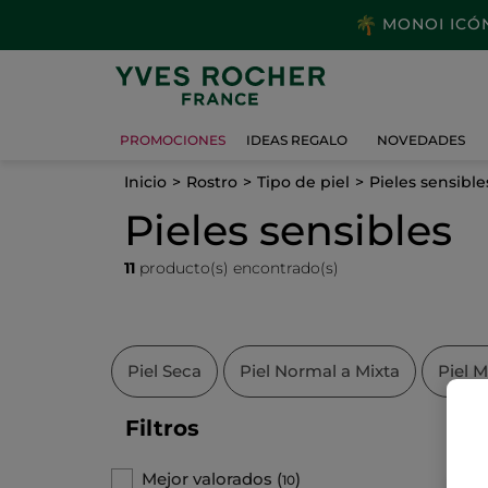
MONOI ICÓNI
PROMOCIONES
IDEAS REGALO
NOVEDADES
Inicio
Rostro
Tipo de piel
Pieles sensible
Pieles sensibles
11
producto(s) encontrado(s)
Piel Seca
Piel Normal a Mixta
Piel M
Filtros
Mejor valorados
(
)
10