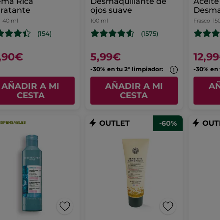
ema Rica
Desmaquillante de
Aceite
ratante
ojos suave
Desma
40 ml
100 ml
Frasco
15
(154)
(1575)
,90€
5,99€
12,9
-30% en tu 2º limpiador:
-30% en 
AÑADIR A MI
AÑADIR A MI
AÑ
CESTA
CESTA
-60%