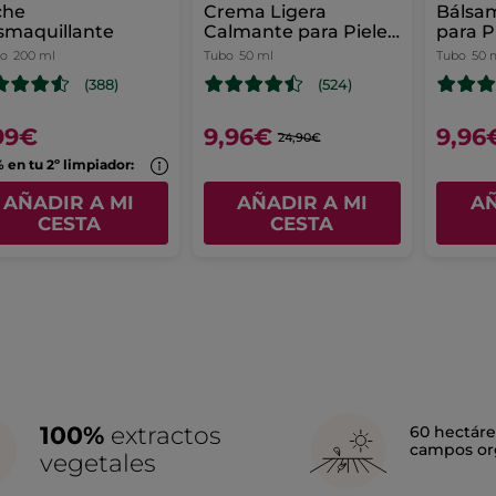
che
Crema Ligera
Bálsam
smaquillante
Calmante para Pieles
para P
Sensibles - 50ml
co
200 ml
Tubo
50 ml
Tubo
50 
(388)
(524)
99€
9,96€
9,96
24,90€
 en tu 2º limpiador:
AÑADIR A MI
AÑADIR A MI
AÑ
CESTA
CESTA
100%
extractos
60 hectáre
campos or
vegetales