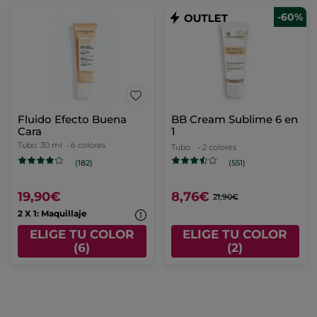
-60%
Fluido Efecto Buena
BB Cream Sublime 6 en
Cara
1
Tubo
30 ml
- 6 colores
Tubo
- 2 colores
(182)
(551)
19,90€
8,76€
21,90€
2 X 1: Maquillaje
ELIGE TU COLOR
ELIGE TU COLOR
(6)
(2)