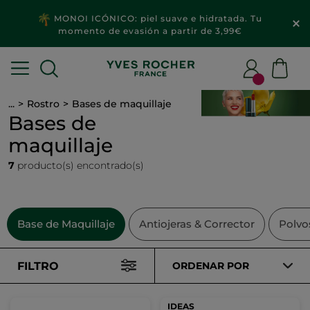
MONOI ICÓNICO: piel suave e hidratada. Tu
momento de evasión a partir de 3,99€
...
Rostro
Bases de maquillaje
Bases de
maquillaje
7
producto(s) encontrado(s)
Base de Maquillaje
Antiojeras & Corrector
Polvo
FILTRO
ORDENAR POR
IDEAS