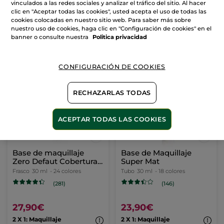
vinculados a las redes sociales y analizar el tráfico del sitio. Al hacer
clic en "Aceptar todas las cookies", usted acepta el uso de todas las
cookies colocadas en nuestro sitio web. Para saber más sobre
nuestro uso de cookies, haga clic en "Configuración de cookies" en el
banner o consulte nuestra
Politica privacidad
CONFIGURACIÓN DE COOKIES
IDEAS
REGALO
RECHAZARLAS TODAS
ACEPTAR TODAS LAS COOKIES
Base de maquillaje
Base de Maquillaje
Zero Defaut Cobertura
Super Mat
Impecable, Larga
Frasco
30 ml
- 24 colores
Tubo
30 ml
- 18 colores
Duración & Hidratación
(281)
(146)
24H
27,90€
23,90€
2 X 1: Maquillaje
2 X 1: Maquillaje