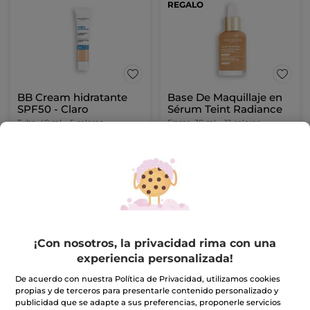
REGALO
BB Cream hidratante
Base De Maquillaje en
SPF50 - Claro
Sérum Teint Radiance
Tubo
40 ml
- 5 colores
Frasco
30 ml
- 12 colores
(81)
(206)
24,90€
31,90€
2 X 1: Maquillaje
2 X 1: Maquillaje
ELIGE TU COLOR
ELIGE TU COLOR
(5)
(12)
¡Con nosotros, la privacidad rima con una
experiencia personalizada!
De acuerdo con nuestra Política de Privacidad, utilizamos cookies
propias y de terceros para presentarle contenido personalizado y
publicidad que se adapte a sus preferencias, proponerle servicios