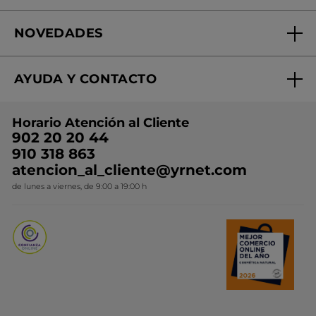
Fundación Yves Rocher
Encuentra tu Centro de Belleza
NOVEDADES
¿Quiénes somos?
Mi club Yves Rocher
Regalo por compra
Expertos en Cosmética Dermo-botánica
Condiciones promocionales
AYUDA Y CONTACTO
Rebajas
Nuestros compromisos
Preguntas y respuestas
Colección de Navidad
Trabaja con nosotros
Horario Atención al Cliente
Contacto
Ideas de Regalo
902 20 20 44
Conviértete en Franquiciada
910 318 863
Colección Monoi
atencion_al_cliente@yrnet.com
Novedades del mes
de lunes a viernes, de 9:00 a 19:00 h
Promociones del mes