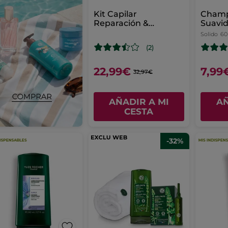
Kit Capilar
Champ
Reparación &
Suavi
Protección Intensa
Solido
60
(2)
22,99€
7,99
32,97€
AÑADIR A MI
AÑ
CESTA
-32%