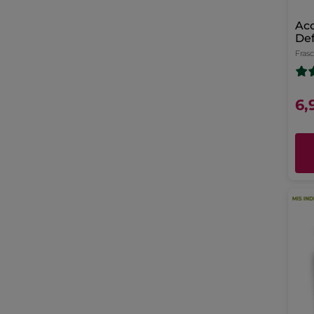
Ac
Def
Fras
6,