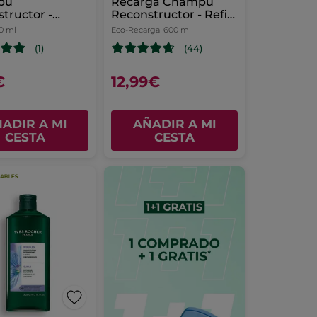
pú
Recarga Champú
tructor -
Reconstructor - Refill
 & Repara
Revive & Repara
0 ml
Eco-Recarga
600 ml
(1)
(44)
€
12,99€
ADIR A MI
AÑADIR A MI
CESTA
CESTA