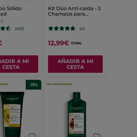
ú Sólido
Kit Dúo Anti-caída - 2
dad
Champús para
cabello frágil
 g
(421)
(4)
€
12,99€
15,98€
ADIR A MI
AÑADIR A MI
CESTA
CESTA
-11%