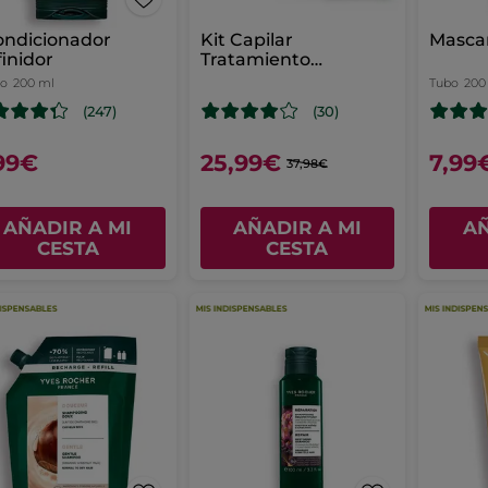
ondicionador
Kit Capilar
Mascar
inidor
Tratamiento
Anticaída Intensivo
co
200 ml
Tubo
200
(247)
(30)
99€
25,99€
7,99
37,98€
AÑADIR A MI
AÑADIR A MI
AÑ
CESTA
CESTA