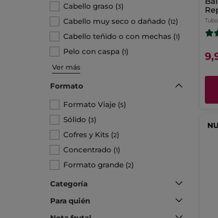
Bál
Cabello graso
(
)
3
Rep
Re
Cabello muy seco o dañado
(
)
Tubo
12
Cabello teñido o con mechas
(
)
1
Pelo con caspa
(
)
1
9,
Ver más
Formato
Formato Viaje
(
)
5
Sólido
(
)
3
N
Cofres y Kits
(
)
2
Concentrado
(
)
1
Formato grande
(
)
2
Categoría
Para quién
Nota frutal