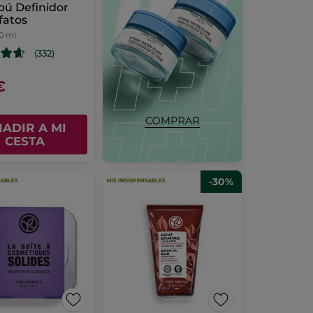
ú Definidor
lfatos
0 ml
(332)
€
ADIR A MI
CESTA
-30%