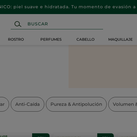
CO: piel suave e hidratada. Tu momento de evasión a 
ROSTRO
PERFUMES
CABELLO
MAQUILLAJE
ar
Anti-Caída
Pureza & Antipolución
Volumen &