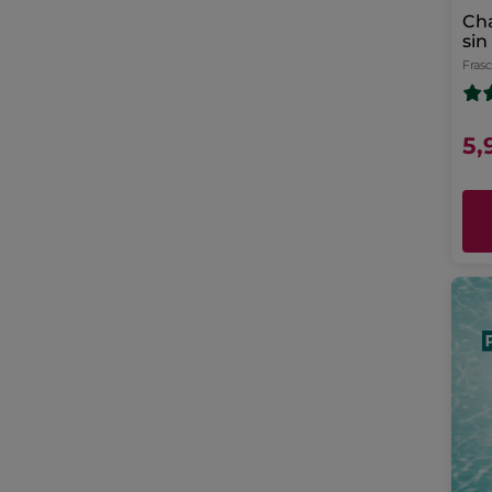
Ch
sin
Fras
5,