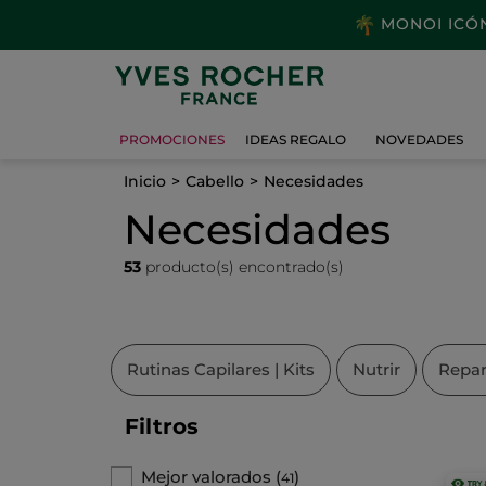
MONOI ICÓNI
PROMOCIONES
IDEAS REGALO
NOVEDADES
Inicio
Cabello
Necesidades
Necesidades
53
producto(s) encontrado(s)
Rutinas Capilares | Kits
Nutrir
Repar
Filtros
Mejor valorados
(
)
41