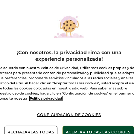
-23%
-15%
¡Con nosotros, la privacidad rima con una
experiencia personalizada!
 Capilar
Brillo - Vinagre de
Champ
e acuerdo con nuestra Política de Privacidad, utilizamos cookies propias y d
aración Try &
Aclarado
erceros para presentarle contenido personalizado y publicidad que se adapt
ve
Frasco
150 ml
Frasco
30
us preferencias, proponerle servicios vinculados a las redes sociales y analizar
(1)
(303)
ráfico del sitio. Al hacer clic en "Aceptar todas las cookies", usted acepta el us
e todas las cookies colocadas en nuestro sitio web. Para saber más sobre
uestro uso de cookies, haga clic en "Configuración de cookies" en el banner 
,99€
8,50€
7,99
16,98€
9,99€
onsulte nuestra
Politica privacidad
AÑADIR A MI
AÑADIR A MI
AÑ
CONFIGURACIÓN DE COOKIES
CESTA
CESTA
RECHAZARLAS TODAS
ACEPTAR TODAS LAS COOKIES