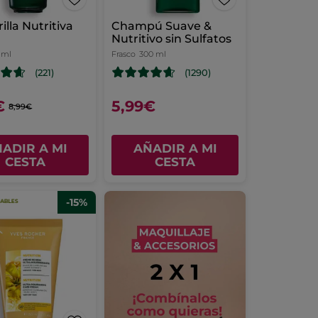
illa Nutritiva
Champú Suave &
Nutritivo sin Sulfatos
 ml
Frasco
300 ml
(221)
(1290)
€
5,99€
8,99€
ADIR A MI
AÑADIR A MI
CESTA
CESTA
-15%