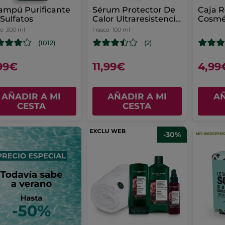
ampú Purificante
Sérum Protector De
Caja R
 Sulfatos
Calor Ultraresistencia
Cosmét
- Revive & Repara
co
300 ml
Frasco
100 ml
(1012)
(2)
99€
11,99€
4,99
AÑADIR A MI
AÑADIR A MI
AÑ
CESTA
CESTA
-30%