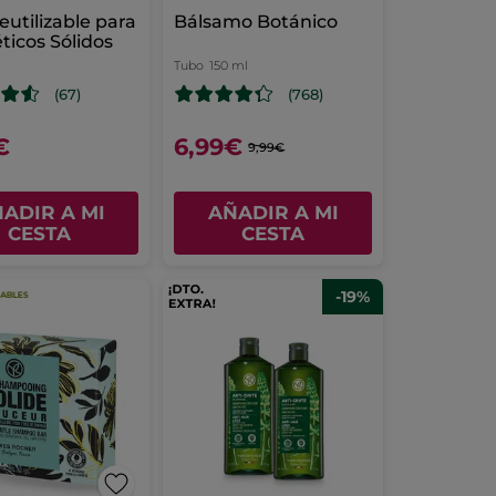
eutilizable para
Bálsamo Botánico
icos Sólidos
Tubo
150 ml
(67)
(768)
€
6,99€
9,99€
ADIR A MI
AÑADIR A MI
CESTA
CESTA
-19%