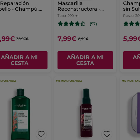
 Reparación
Mascarilla
Champ
ello - Champú,
Reconstructora -
sin Su
ndicionador &
Revive & Repara
Tubo
200 ml
Frasco
30
rum
(57)
,99€
7,99€
5,99
36,97€
8,99€
AÑADIR A MI
AÑADIR A MI
AÑ
CESTA
CESTA