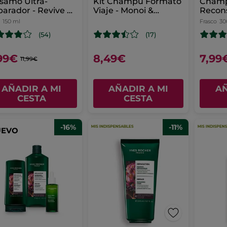
samo Ultra-
Kit Champú Formato
Cham
arador - Revive &
Viaje - Monoi &
Recons
para
Reparar 100ml
Revive
150 ml
Frasco
30
(54)
(17)
99€
8,49€
7,99
11,99€
AÑADIR A MI
AÑADIR A MI
AÑ
CESTA
CESTA
-16%
-11%
UEVO