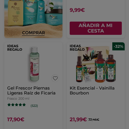
9,99€
AÑADIR A MI
CESTA
IDEAS
IDEAS
-32%
REGALO
REGALO
Gel Frescor Piernas
Kit Esencial - Vainilla
Ligeras Raíz de Ficaria
Bourbon
Frasco
200 ml
(522)
17,90€
21,99€
32,46€