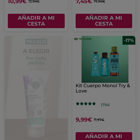
10,99€
7,45€
12,99€
14,90€
AÑADIR A MI
AÑADIR A MI
CESTA
CESTA
-17%
Kit Cuerpo Monoï Try &
Love
(754)
9,99€
11,97€
AÑADIR A MI