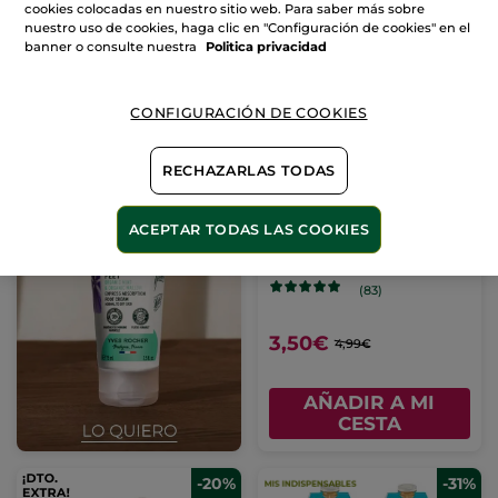
CESTA
CESTA
cookies colocadas en nuestro sitio web. Para saber más sobre
nuestro uso de cookies, haga clic en "Configuración de cookies" en el
banner o consulte nuestra
Politica privacidad
-30%
CONFIGURACIÓN DE COOKIES
RECHAZARLAS TODAS
Crema de manos -
ACEPTAR TODAS LAS COOKIES
Comme Une Evidence
30 ml
(83)
3,50€
4,99€
AÑADIR A MI
CESTA
-20%
-31%