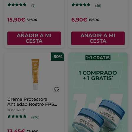
caléndula
(7)
(58)
15,90€
6,90€
31,80€
13,80€
AÑADIR A MI
AÑADIR A MI
CESTA
CESTA
-50%
Crema Protectora
Antiedad Rostro FPS
50+
Tubo
40 ml
(836)
13,45€
26,90€