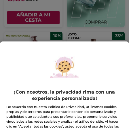
AÑADIR A MI
CESTA
-10%
-33%
Leche corporal Monoi
Kit de Verano Monoï
Frasco
390 ml
¡Con nosotros, la privacidad rima con una
(2680)
(79)
experiencia personalizada!
De acuerdo con nuestra Política de Privacidad, utilizamos cookies
8,99€
13,99€
9,99€
20,97€
propias y de terceros para presentarle contenido personalizado y
publicidad que se adapte a sus preferencias, proponerle servicios
vinculados a las redes sociales y analizar el tráfico del sitio. Al hacer
AÑADIR A MI
AÑADIR A MI
clic en "Aceptar todas las cookies", usted acepta el uso de todas las