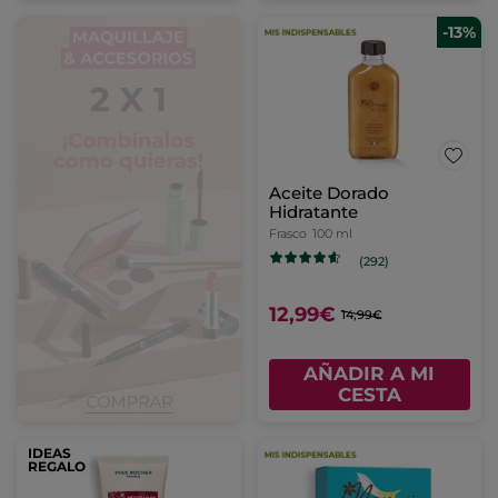
-13%
Aceite Dorado
Hidratante
Frasco
100 ml
(292)
12,99€
14,99€
AÑADIR A MI
CESTA
IDEAS
REGALO