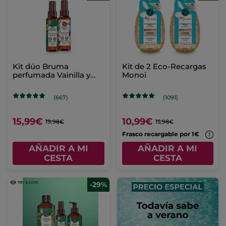
Kit dúo Bruma
Kit de 2 Eco-Recargas
perfumada Vainilla y
Monoi
Coco
(667)
(1091)
15,99€
10,99€
19,98€
15,98€
Frasco recargable por 1€
AÑADIR A MI
AÑADIR A MI
CESTA
CESTA
-29%