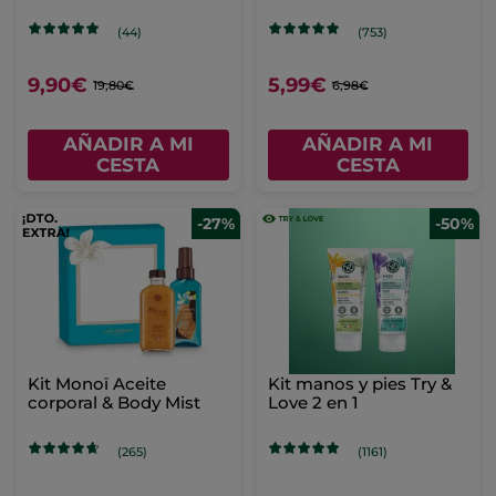
bio
(44)
(753)
9,90€
5,99€
19,80€
6,98€
AÑADIR A MI
AÑADIR A MI
CESTA
CESTA
-27%
-50%
Kit Monoï Aceite
Kit manos y pies Try &
corporal & Body Mist
Love 2 en 1
(265)
(1161)