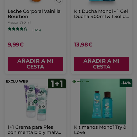
Leche Corporal Vainilla
Kit Ducha Monoï - 1 Gel
Bourbon
Ducha 400ml & 1 Sólido
formato viaje
Frasco
390 ml
(926)
9,99€
13,98€
AÑADIR A MI
AÑADIR A MI
CESTA
CESTA
-14%
1+1 Crema para Pies
Kit manos Monoï Try &
con menta bio y malva
Love