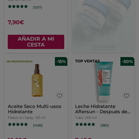
(1017)
7,90€
AÑADIR A MI
CESTA
-15%
TOP VENTAS
-50%
Aceite Seco Multi-usos
Leche Hidratante
Hidratante
Aftersun - Después del
Sol
Frasco en Spray
125 ml
Tubo
200 ml
(1436)
(380)