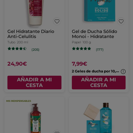
Gel Hidratante Diario
Gel de Ducha Sólido
Anti-Celulitis
Monoi - Hidratante
Tubo
200 ml
Papel
100 g
(205)
(177)
24,90€
7,99€
2
Geles de ducha por 10,99€
AÑADIR A MI
AÑADIR A MI
CESTA
CESTA