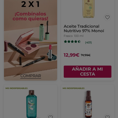
Aceite Tradicional
Nutritivo 97% Monoï
Frasco
100 ml
(401)
12,99€
14,99€
AÑADIR A MI
CESTA