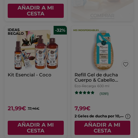
AÑADIR A MI
CESTA
IDEAS
-32%
REGALO
Kit Esencial - Coco
Refill Gel de ducha
Cuerpo & Cabello
Monoi
Eco-Recarga
600 ml
(1091)
21,99€
7,99€
32,46€
2
Geles de ducha por 10,99€
AÑADIR A MI
AÑADIR A MI
CESTA
CESTA