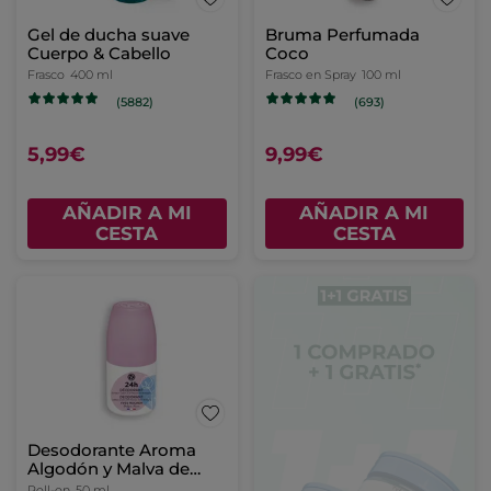
Gel de ducha suave
Bruma Perfumada
Cuerpo & Cabello
Coco
Frasco
400 ml
Frasco en Spray
100 ml
(5882)
(693)
5,99€
9,99€
AÑADIR A MI
AÑADIR A MI
CESTA
CESTA
Desodorante Aroma
Algodón y Malva de
Bretaña
Roll-on
50 ml