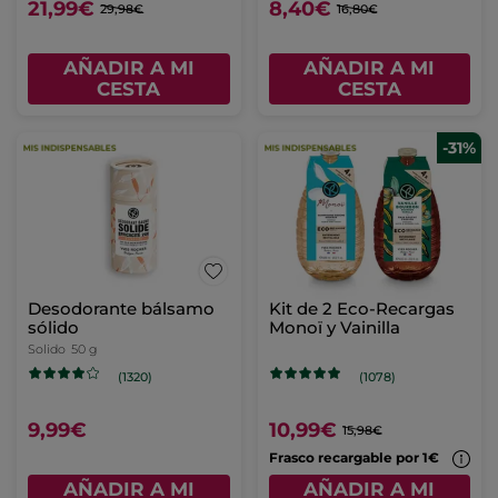
21,99€
8,40€
29,98€
16,80€
AÑADIR A MI
AÑADIR A MI
CESTA
CESTA
-31%
Desodorante bálsamo
Kit de 2 Eco-Recargas
sólido
Monoï y Vainilla
Solido
50 g
(1320)
(1078)
9,99€
10,99€
15,98€
Frasco recargable por 1€
AÑADIR A MI
AÑADIR A MI