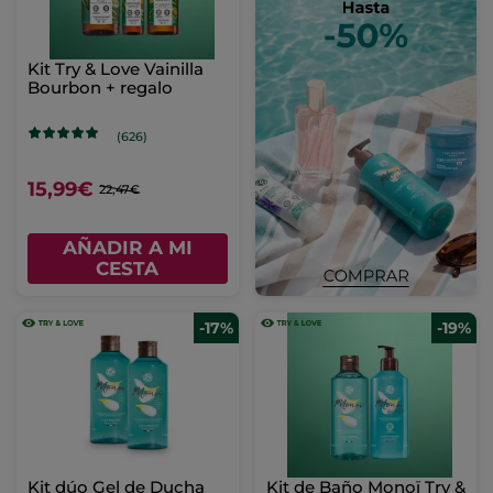
Kit Try & Love Vainilla
Bourbon + regalo
(626)
15,99€
22,47€
AÑADIR A MI
CESTA
-17%
-19%
Kit dúo Gel de Ducha
Kit de Baño Monoï Try &