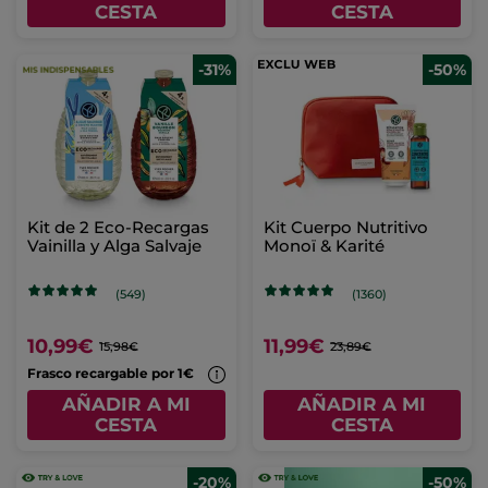
CESTA
CESTA
-31%
-50%
Kit de 2 Eco-Recargas
Kit Cuerpo Nutritivo
Vainilla y Alga Salvaje
Monoï & Karité
(549)
(1360)
10,99€
11,99€
15,98€
23,89€
Frasco recargable por 1€
AÑADIR A MI
AÑADIR A MI
CESTA
CESTA
-20%
-50%