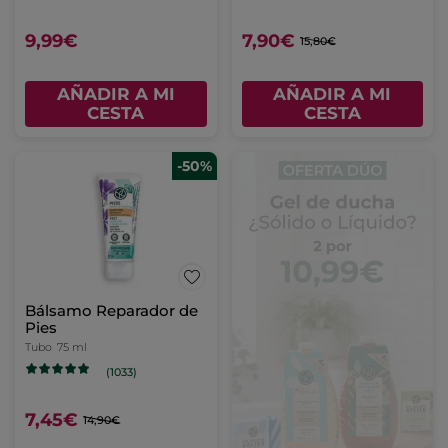
9,99€
7,90€
15,80€
AÑADIR A MI
AÑADIR A MI
CESTA
CESTA
-50%
Bálsamo Reparador de
Pies
Tubo
75 ml
(1033)
7,45€
14,90€