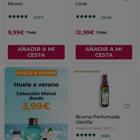
Monoï
Love
(5477)
(2646)
9,99€
12,99€
11,98€
15,98€
AÑADIR A MI
AÑADIR A MI
CESTA
CESTA
Bruma Perfumada
Vainilla
Frasco en Spray
100 ml
(1081)