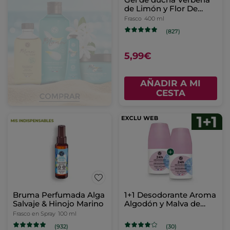
de Limón y Flor De
Camomila
Frasco
400 ml
(827)
5,99€
AÑADIR A MI
CESTA
Bruma Perfumada Alga
1+1 Desodorante Aroma
Salvaje & Hinojo Marino
Algodón y Malva de
Bretaña
Frasco en Spray
100 ml
(932)
(30)