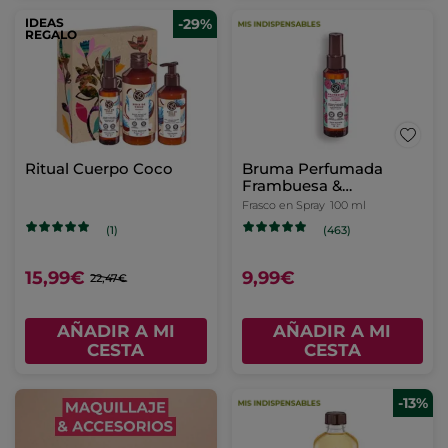
IDEAS
-29%
REGALO
Ritual Cuerpo Coco
Bruma Perfumada
Frambuesa &
Hierbabuena
Frasco en Spray
100 ml
(1)
(463)
15,99€
9,99€
22,47€
AÑADIR A MI
AÑADIR A MI
CESTA
CESTA
-13%