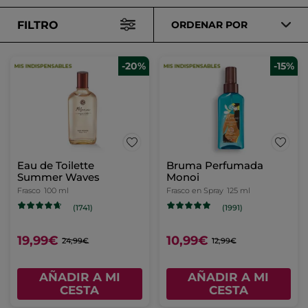
FILTRO
ORDENAR POR
-20%
-15%
Eau de Toilette
Bruma Perfumada
Summer Waves
Monoi
Frasco
100 ml
Frasco en Spray
125 ml
(1741)
(1991)
19,99€
10,99€
24,99€
12,99€
AÑADIR A MI
AÑADIR A MI
CESTA
CESTA