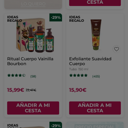
CESTA
IDEAS
-29%
IDEAS
REGALO
REGALO
Ritual Cuerpo Vainilla
Exfoliante Suavidad
Bourbon
Cuerpo
Tubo
150 ml
(58)
(455)
15,99€
15,90€
22,47€
AÑADIR A MI
AÑADIR A MI
CESTA
CESTA
IDEAS
-29%