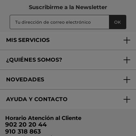
Suscribirme a
la Newsletter
OK
MIS SERVICIOS
Seguimiento de mi pedido
¿QUIÉNES SOMOS?
Tratamientos de Belleza
Fundación Yves Rocher
Encuentra tu Centro de Belleza
NOVEDADES
¿Quiénes somos?
Mi club Yves Rocher
Regalo por compra
Expertos en Cosmética Dermo-botánica
Condiciones promocionales
AYUDA Y CONTACTO
Rebajas
Nuestros compromisos
Preguntas y respuestas
Colección de Navidad
Trabaja con nosotros
Horario Atención al Cliente
Contacto
Ideas de Regalo
902 20 20 44
Conviértete en Franquiciada
910 318 863
Colección Monoi