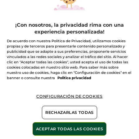
¡Con nosotros, la privacidad rima con una
experiencia personalizada!
De acuerdo con nuestra Política de Privacidad, utilizamos cookies
propias y de terceros para presentarle contenido personalizado y
publicidad que se adapte a sus preferencias, proponerle servicios
vinculados a las redes sociales y analizar el tráfico del sitio. Al hacer
clic en "Aceptar todas las cookies", usted acepta el uso de todas las
Todo comienza con una idea visionaria. La de
cookies colocadas en nuestro sitio web. Para saber más sobre
un hombre autodidacta, que comprende muy
nuestro uso de cookies, haga clic en "Configuración de cookies" en el
banner o consulte nuestra
Politica privacidad
pronto que las plantas concentran
mecanismos biológicos de un poder
inigualable para cuidar la piel. Y en 1959, toma
CONFIGURACIÓN DE COOKIES
una decisión fundacional: crear una cosmética
en la intersección de la biología vegetal y la
RECHAZARLAS TODAS
dermatología moderna, en contra de los
estándares de su época. Yves Rocher no crea
ACEPTAR TODAS LAS COOKIES
simplemente una marca. Inventó un nuevo