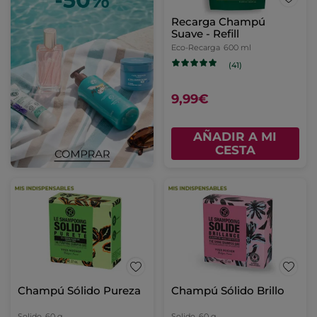
Recarga Champú
Suave - Refill
Eco-Recarga
600 ml
(41)
9,99€
AÑADIR A MI
CESTA
Champú Sólido Pureza
Champú Sólido Brillo
Solido
60 g
Solido
60 g