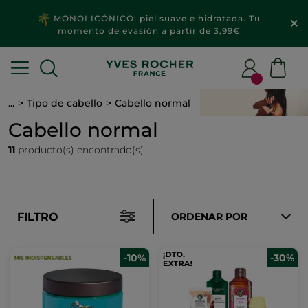
MONOI ICÓNICO: piel suave e hidratada. Tu
momento de evasión a partir de 3,99€
...
Tipo de cabello
Cabello normal
Cabello normal
11
producto(s) encontrado(s)
FILTRO
ORDENAR POR
-10%
-30%