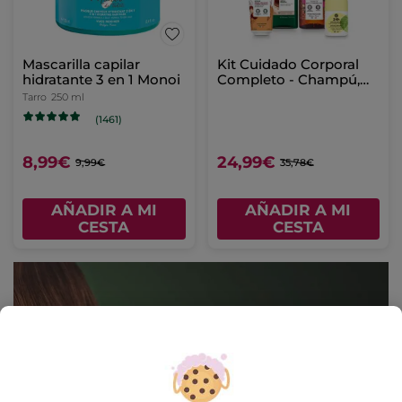
Mascarilla capilar
Kit Cuidado Corporal
hidratante 3 en 1 Monoi
Completo - Champú,
Leche Corporal &
Tarro
250 ml
Desodorante
(1461)
8,99€
24,99€
9,99€
35,78€
AÑADIR A MI
AÑADIR A MI
CESTA
CESTA