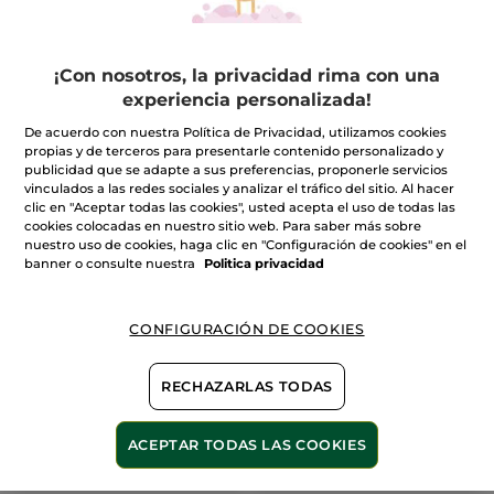
¡Con nosotros, la privacidad rima con una
experiencia personalizada!
NUEVO
-33%
De acuerdo con nuestra Política de Privacidad, utilizamos cookies
propias y de terceros para presentarle contenido personalizado y
publicidad que se adapte a sus preferencias, proponerle servicios
vinculados a las redes sociales y analizar el tráfico del sitio. Al hacer
clic en "Aceptar todas las cookies", usted acepta el uso de todas las
cookies colocadas en nuestro sitio web. Para saber más sobre
nuestro uso de cookies, haga clic en "Configuración de cookies" en el
Kit Sólido Suavidad
Kit de Verano Monoï
banner o consulte nuestra
Politica privacidad
Champú & Estuche -
Cabello
CONFIGURACIÓN DE COOKIES
(79)
12,98€
13,99€
20,97€
RECHAZARLAS TODAS
AÑADIR A MI
AÑADIR A MI
ACEPTAR TODAS LAS COOKIES
CESTA
CESTA