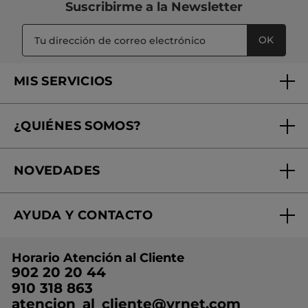
Suscribirme a
la Newsletter
OK
MIS SERVICIOS
Seguimiento de mi pedido
¿QUIÉNES SOMOS?
Tratamientos de Belleza
Fundación Yves Rocher
Encuentra tu Centro de Belleza
NOVEDADES
¿Quiénes somos?
Mi club Yves Rocher
Regalo por compra
Expertos en Cosmética Dermo-botánica
Condiciones promocionales
AYUDA Y CONTACTO
Rebajas
Nuestros compromisos
Preguntas y respuestas
Colección de Navidad
Trabaja con nosotros
Horario Atención al Cliente
Contacto
Ideas de Regalo
902 20 20 44
Conviértete en Franquiciada
910 318 863
Colección Monoi
atencion_al_cliente@yrnet.com