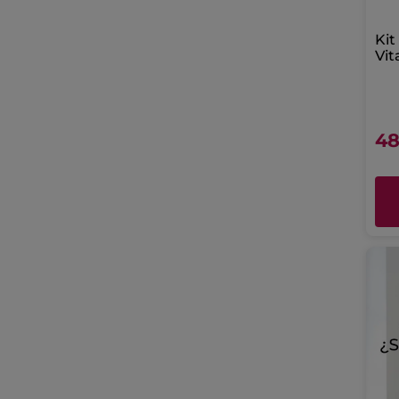
Kit
Vit
Sé
48