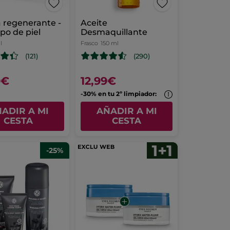
 regenerante -
Aceite
ipo de piel
Desmaquillante
l
Frasco
150 ml
(121)
(290)
0€
12,99€
-30% en tu 2º limpiador:
ADIR A MI
AÑADIR A MI
CESTA
CESTA
-25%