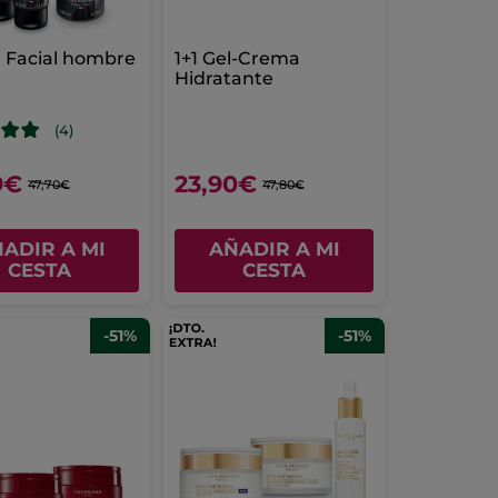
 Facial hombre
1+1 Gel-Crema
Hidratante
(4)
9€
23,90€
47,70€
47,80€
ADIR A MI
AÑADIR A MI
CESTA
CESTA
-51%
-51%