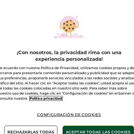
P VENTAS
TOP 
¡Con nosotros, la privacidad rima con una
experiencia personalizada!
e acuerdo con nuestra Política de Privacidad, utilizamos cookies propias y d
atamiento
Desmaquillante de
Tratam
erceros para presentarle contenido personalizado y publicidad que se adapt
generante
ojos exprés 200ml
regen
us preferencias, proponerle servicios vinculados a las redes sociales y analizar
premo Crema
75 ml
200 ml
Tarro
75 
ráfico del sitio. Al hacer clic en "Aceptar todas las cookies", usted acepta el us
a/Noche &
e todas las cookies colocadas en nuestro sitio web. Para saber más sobre
(908)
(2768)
carilla De Noche
uestro uso de cookies, haga clic en "Configuración de cookies" en el banner 
onsulte nuestra
Politica privacidad
,90€
9,99€
49,9
-30% en tu 2º limpiador:
CONFIGURACIÓN DE COOKIES
AÑADIR A MI
AÑADIR A MI
AÑ
CESTA
CESTA
RECHAZARLAS TODAS
ACEPTAR TODAS LAS COOKIES