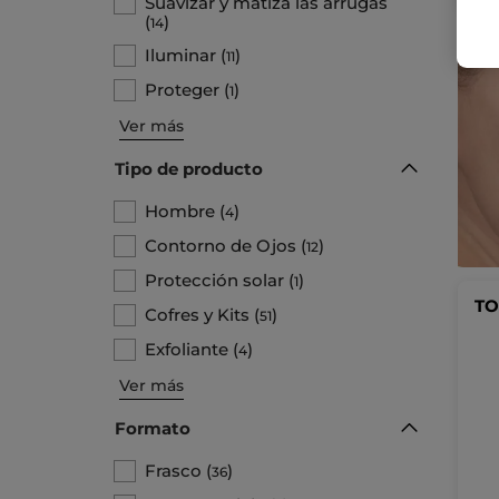
Suavizar y matiza las arrugas
(
)
14
Iluminar
(
)
11
Proteger
(
)
1
Ver más
Tipo de producto
Hombre
(
)
4
Contorno de Ojos
(
)
12
Protección solar
(
)
1
TO
Cofres y Kits
(
)
51
Exfoliante
(
)
4
Ver más
Formato
Frasco
(
)
36