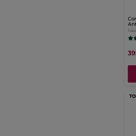
Con
Ant
bol
Tubo
39
TO