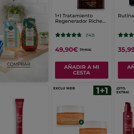
1+1 Tratamiento
Rutina
Regenerador Riche
Crème 75 ml
(142)
49,90€
35,9
99,80€
AÑADIR A MI
AÑ
CESTA