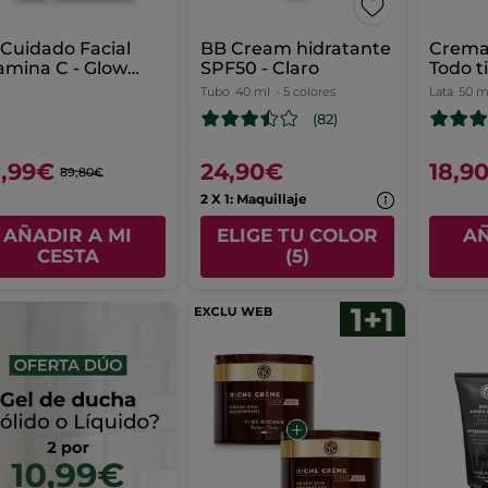
 Cuidado Facial
BB Cream hidratante
Crema
amina C - Glow
SPF50 - Claro
Todo t
rum & Crema
Tubo
40 ml
- 5 colores
Lata
50 m
(82)
,99€
24,90€
18,9
89,80€
2 X 1: Maquillaje
AÑADIR A MI
ELIGE TU COLOR
AÑ
CESTA
(5)