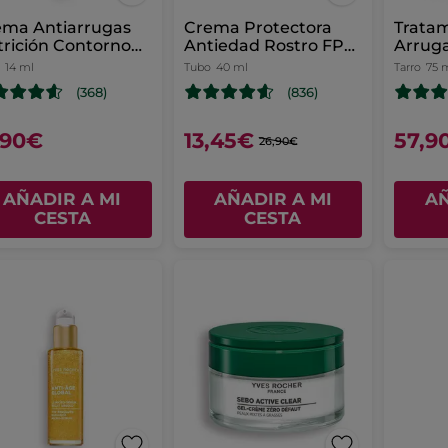
ema Antiarrugas
Crema Protectora
Tratam
rición Contorno
Antiedad Rostro FPS
Arrug
Ojos
50+
Intens
14 ml
Tubo
40 ml
Tarro
75 
(368)
(836)
,90€
13,45€
57,9
26,90€
AÑADIR A MI
AÑADIR A MI
AÑ
CESTA
CESTA