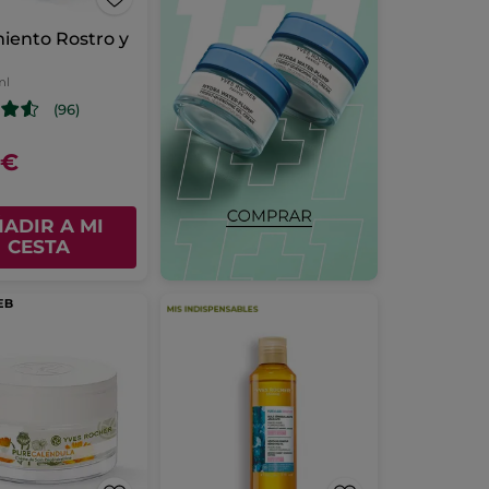
iento Rostro y
ml
(96)
0€
ADIR A MI
CESTA