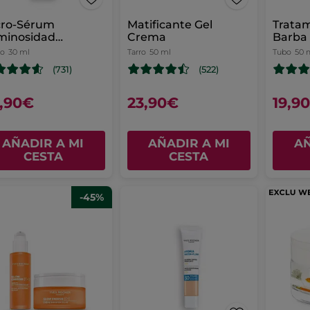
cro-Sérum
Matificante Gel
Tratam
minosidad
Crema
Barba
soluta
co
30 ml
Tarro
50 ml
Tubo
50 
(731)
(522)
,90€
23,90€
19,9
AÑADIR A MI
AÑADIR A MI
AÑ
CESTA
CESTA
-45%