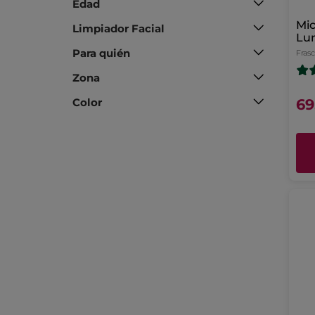
Edad
Mi
Limpiador Facial
Lu
Ab
Para quién
Fras
Zona
Color
69