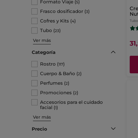
Formato Viaje
(
)
5
Cr
Frasco dosificador
(
)
3
Nut
de 
Cofres y Kits
(
)
Tubo
4
Tubo
(
)
23
Ver más
31
Categoría
Rostro
(
)
117
Cuerpo & Baño
(
)
2
Perfumes
(
)
2
Promociones
(
)
2
Accesorios para el cuidado
facial
(
)
1
Ver más
Precio