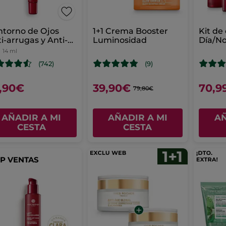
torno de Ojos
1+1 Crema Booster
Kit de
i-arrugas y Anti-
Luminosidad
Día/N
sas
Lift Pr
14 ml
(742)
(9)
,90€
39,90€
70,9
79,80€
AÑADIR A MI
AÑADIR A MI
AÑ
CESTA
CESTA
P VENTAS