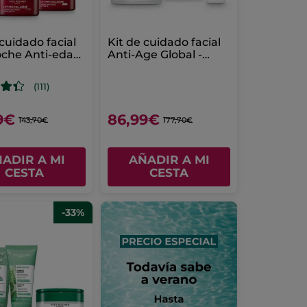
 cuidado facial
Kit de cuidado facial
oche Anti-edad
Anti-Age Global -
o
Anti-Edad
(111)
9€
86,99€
143,70€
177,70€
ADIR A MI
AÑADIR A MI
CESTA
CESTA
-33%