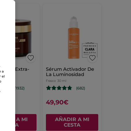
VENTAS
e
iento Extra-
Sérum Activador De
e a
erante
La Luminosidad
 el
ml
Frasco
30 ml
o
(1932)
(682)
o
0€
49,90€
ADIR A MI
AÑADIR A MI
CESTA
CESTA