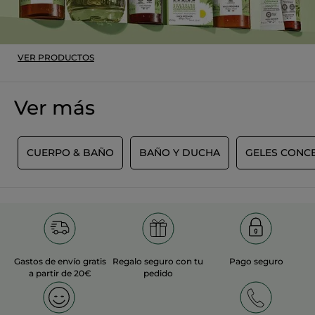
Recomienda este producto
Sí
Inicialmente publicado en yves-rocher.fr
VER PRODUCTOS
MÁS
Ver más
S
CUERPO & BAÑO
BAÑO Y DUCHA
GELES CONC
Gastos de envío gratis
Regalo seguro con tu
Pago seguro
a partir de 20€
pedido