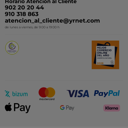
Horario Atención al Cliente
Contacto
Ideas de Regalo
902 20 20 44
Conviértete en Franquiciada
910 318 863
Colección Monoi
atencion_al_cliente@yrnet.com
Novedades del mes
de lunes a viernes, de 9:00 a 19:00 h
Promociones del mes