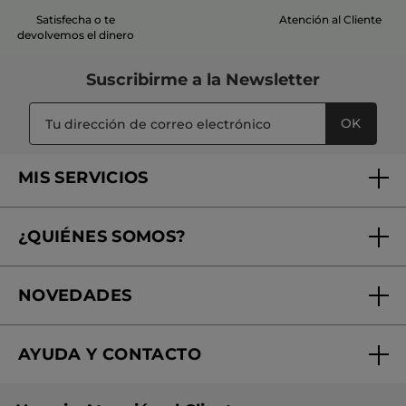
Satisfecha o te
Atención al Cliente
devolvemos el dinero
Suscribirme a
la Newsletter
OK
MIS SERVICIOS
Seguimiento de mi pedido
¿QUIÉNES SOMOS?
Tratamientos de Belleza
Fundación Yves Rocher
Encuentra tu Centro de Belleza
NOVEDADES
¿Quiénes somos?
Mi club Yves Rocher
Regalo por compra
Expertos en Cosmética Dermo-botánica
Condiciones promocionales
AYUDA Y CONTACTO
Rebajas
Nuestros compromisos
Preguntas y respuestas
Colección de Navidad
Trabaja con nosotros