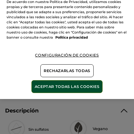
Leer
De acuerdo con nuestra Política de Privacidad, utilizamos cookies
Cantidad
reseñas
propias y de terceros para presentarle contenido personalizado y
de
publicidad que se adapte a sus preferencias, proponerle servicios
Gel
vinculados a las redes sociales y analizar el tráfico del sitio. Al hacer
de
Ducha
clic en "Aceptar todas las cookies", usted acepta el uso de todas las
AÑADIR A MI CESTA
Concentrado
cookies colocadas en nuestro sitio web. Para saber más sobre
Mango
nuestro uso de cookies, haga clic en "Configuración de cookies" en el
&
Cilantro
banner o consulte nuestra
Politica privacidad
Entrega entre 5 a 8 días hábiles
Pago Seguro
CONFIGURACIÓN DE COOKIES
Satisfecho o te devolvemos el dinero
RECHAZARLAS TODAS
Las promociones o ventajas Yves Rocher son
calculadas en comparación con los Precios tarifa
recomendados (P.T.R.)
ACEPTAR TODAS LAS COOKIES
VER P.T.R 2026
Descripción
Vegano
Sin sulfatos