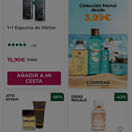
1+1 Espuma de Afeitar
(10)
15,90€
31,80€
AÑADIR A MI
CESTA
-50%
IDEAS
-42%
REGALO