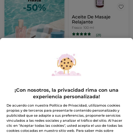
Aceite De Masaje
Relajante
Frasco
100 ml
(21)
7,96€
19,90€
AÑADIR A MI
CESTA
-42%
¡Con nosotros, la privacidad rima con una
experiencia personalizada!
De acuerdo con nuestra Política de Privacidad, utilizamos cookies
propias y de terceros para presentarle contenido personalizado y
publicidad que se adapte a sus preferencias, proponerle servicios
vinculados a las redes sociales y analizar el tráfico del sitio. Al hacer
clic en "Aceptar todas las cookies", usted acepta el uso de todas las
1+1 Ondes Positives -
Perfume Mon Evidence
cookies colocadas en nuestro sitio web. Para saber más sobre