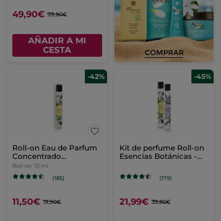
49,90€
99,80€
AÑADIR A MI
CESTA
-42%
-45%
Roll-on Eau de Parfum
Kit de perfume Roll-on
Concentrado
Esencias Botánicas -
Energizante
Formato Viaje
Roll-on
10 ml
(185)
(179)
11,50€
21,99€
19,90€
39,80€