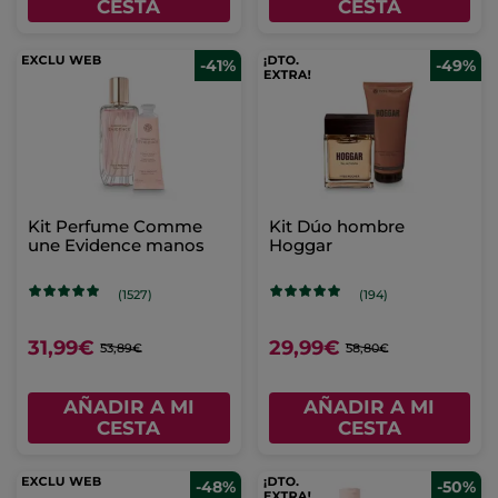
CESTA
CESTA
-41%
-49%
Kit Perfume Comme
Kit Dúo hombre
une Evidence manos
Hoggar
(1527)
(194)
31,99€
29,99€
53,89€
58,80€
AÑADIR A MI
AÑADIR A MI
CESTA
CESTA
-48%
-50%