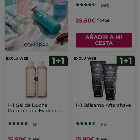
(283)
25,50€
42,90€
AÑADIR A MI
CESTA
1+1 Gel de Ducha
1+1 Bálsamo Aftershave
Comme une Evidence
200 ml
(2)
(10)
15,90€
15,90€
31,80€
31,80€