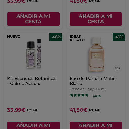
33,99€
41,50€
65,80€
69,90€
AÑADIR A MI
AÑADIR A MI
CESTA
CESTA
NUEVO
-46%
IDEAS
-41%
REGALO
Kit Esencias Botánicas
Eau de Parfum Matin
- Calme Absolu
Blanc
Frasco en Spray
100 ml
(463)
33,99€
41,50€
62,80€
69,90€
AÑADIR A MI
AÑADIR A MI