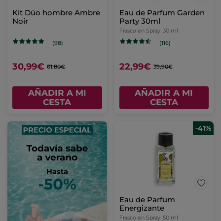
Kit Dúo hombre Ambre
Eau de Parfum Garden
Noir
Party 30ml
Frasco en Spray
30 ml
(98)
(116)
30,99€
22,99€
61,80€
39,90€
AÑADIR A MI
AÑADIR A MI
CESTA
CESTA
-41%
Eau de Parfum
Energizante
Frasco en Spray
50 ml