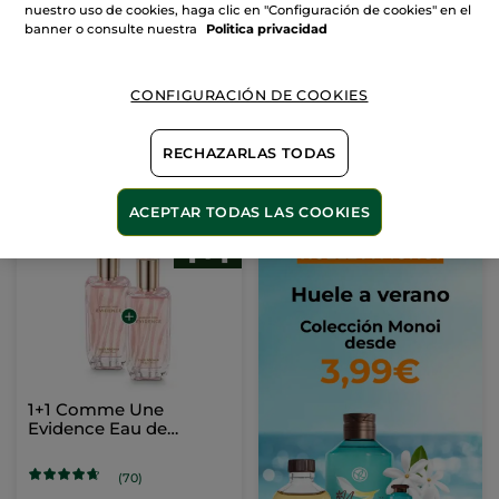
Concentrado de
- Eau de Parfum
nuestro uso de cookies, haga clic en "Configuración de cookies" en el
Perfume Roll-on
Frasco en Spray
50 ml
banner o consulte nuestra
Politica privacidad
(7)
(612)
CONFIGURACIÓN DE COOKIES
19,90€
28,99€
39,80€
49,90€
RECHAZARLAS TODAS
AÑADIR A MI
AÑADIR A MI
CESTA
CESTA
ACEPTAR TODAS LAS COOKIES
1+1 Comme Une
Evidence Eau de
Parfum 50 ml
(70)