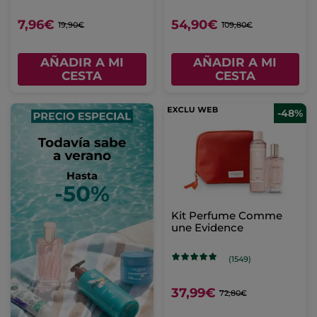
7,96€
54,90€
19,90€
109,80€
AÑADIR A MI
AÑADIR A MI
CESTA
CESTA
-48%
Kit Perfume Comme
une Evidence
(1549)
37,99€
72,80€