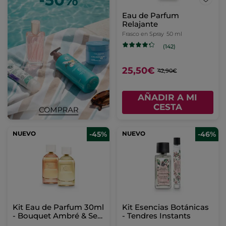
Eau de Parfum
Relajante
Frasco en Spray
50 ml
(142)
25,50€
42,90€
AÑADIR A MI
CESTA
NUEVO
-45%
NUEVO
-46%
Kit Eau de Parfum 30ml
Kit Esencias Botánicas
- Bouquet Ambré & Sel
- Tendres Instants
d’Azur