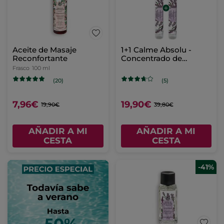
Aceite de Masaje
1+1 Calme Absolu -
Reconfortante
Concentrado de
Perfume Roll-on
Frasco
100 ml
(20)
(5)
7,96€
19,90€
19,90€
39,80€
AÑADIR A MI
AÑADIR A MI
CESTA
CESTA
-41%