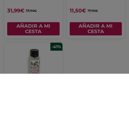
31,99€
11,50€
53,90€
19,90€
AÑADIR A MI
AÑADIR A MI
CESTA
CESTA
-41%
Eau de Parfum
Reconfortante
Frasco en Spray
50 ml
(389)
25,50€
42,90€