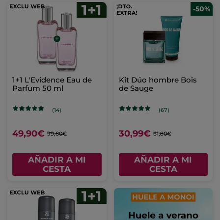
-50%
1+1 L'Evidence Eau de
Kit Dúo hombre Bois
Parfum 50 ml
de Sauge
(14)
(67)
49,90€
30,99€
99,80€
61,80€
AÑADIR A MI
AÑADIR A MI
CESTA
CESTA