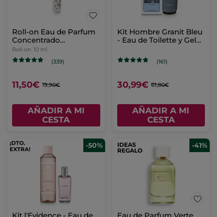
Roll-on Eau de Parfum
Kit Hombre Granit Bleu
Concentrado
- Eau de Toilette y Gel
Reconfortante
de ducha
Roll-on
10 ml
(339)
(161)
11,50€
30,99€
19,90€
61,80€
AÑADIR A MI
AÑADIR A MI
CESTA
CESTA
-50%
IDEAS
-41%
REGALO
Kit l'Evidence - Eau de
Eau de Parfum Verte