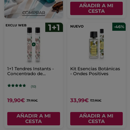
AÑADIR A MI
CESTA
NUEVO
-46%
1+1 Tendres Instants -
Kit Esencias Botánicas
Concentrado de
- Ondes Positives
Perfume Roll-on
(10)
19,90€
33,99€
39,80€
62,80€
AÑADIR A MI
AÑADIR A MI
CESTA
CESTA