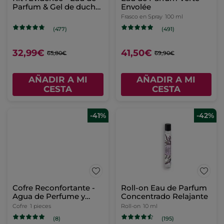
Parfum & Gel de ducha
Envolée
perfumado
Frasco en Spray
100 ml
(477)
(491)
32,99€
41,50€
65,80€
69,90€
AÑADIR A MI
AÑADIR A MI
CESTA
CESTA
-41%
-42%
Cofre Reconfortante -
Roll-on Eau de Parfum
Agua de Perfume y
Concentrado Relajante
Aceite de Masaje -
Cofre
1 pieces
Roll-on
10 ml
Essences Botaniques
(8)
(195)