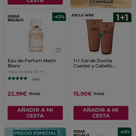
CESTA
IDEAS
-42%
REGALO
Eau de Parfum Matin
1+1 Gel de Ducha
Blanc
Cuerpo y Cabello
Hoggar 200 ml
Frasco en Spray
30 ml
(164)
22,99€
15,90€
39,90€
31,80€
AÑADIR A MI
AÑADIR A MI
CESTA
CESTA
IDEAS
-42%
REGALO