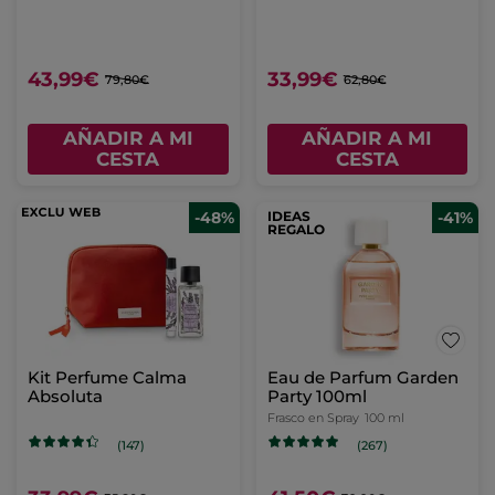
43,99€
33,99€
79,80€
62,80€
AÑADIR A MI
AÑADIR A MI
CESTA
CESTA
-48%
IDEAS
-41%
REGALO
Kit Perfume Calma
Eau de Parfum Garden
Absoluta
Party 100ml
Frasco en Spray
100 ml
(147)
(267)