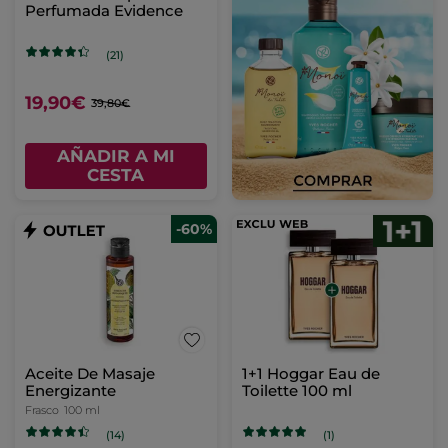
Perfumada Evidence
(21)
19,90€
39,80€
AÑADIR A MI
CESTA
-60%
Aceite De Masaje
1+1 Hoggar Eau de
Energizante
Toilette 100 ml
Frasco
100 ml
(14)
(1)