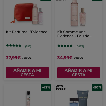
Kit Perfume L’Évidence
Kit Comme une
Evidence - Eau de
Parfum & Leche
corporal perfumada
(522)
(1457)
37,99€
34,99€
72,80€
69,80€
AÑADIR A MI
AÑADIR A MI
CESTA
CESTA
-42%
-50%