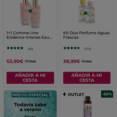
1+1 Comme Une
Kit Dúo Perfume Aguas
Evidence Intense Eau
Frescas
de Parfum 50 ml
(50)
(172)
53,90€
38,99€
107,80€
69,80€
AÑADIR A MI
AÑADIR A MI
CESTA
CESTA
-60%