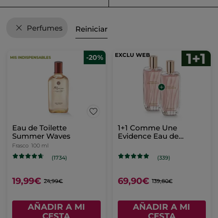
Perfumes
Reiniciar
-20%
Eau de Toilette
1+1 Comme Une
Summer Waves
Evidence Eau de
Parfum 100 ml
Frasco
100 ml
(1734)
(339)
19,99€
69,90€
24,99€
139,80€
AÑADIR A MI
AÑADIR A MI
CESTA
CESTA