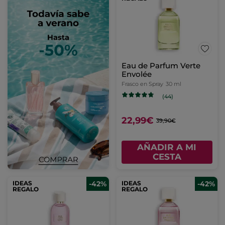
Eau de Parfum Verte
Envolée
Frasco en Spray
30 ml
(44)
22,99€
39,90€
AÑADIR A MI
CESTA
IDEAS
-42%
IDEAS
-42%
REGALO
REGALO