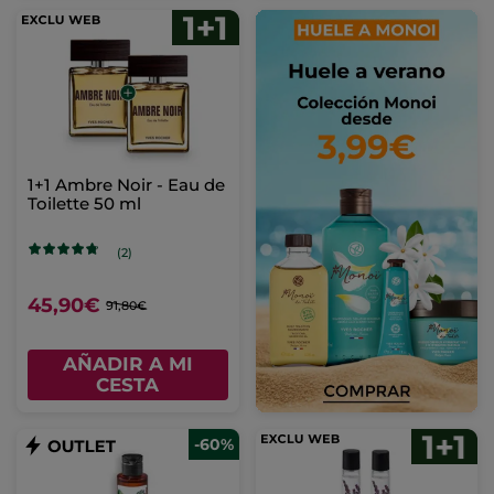
1+1 Ambre Noir - Eau de
Toilette 50 ml
(2)
45,90€
91,80€
AÑADIR A MI
CESTA
-60%