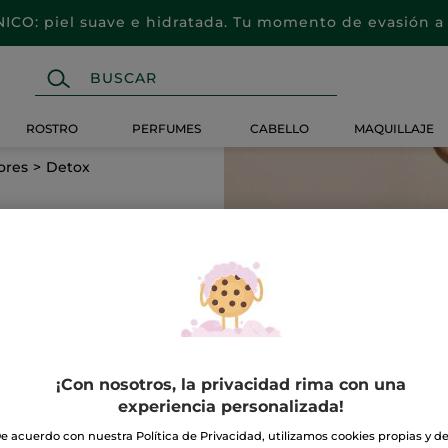
CO: piel suave e hidratada. Tu momento de evasión a 
ROSTRO
PERFUMES
CABELLO
MAQUILLAJE
ores
Detox
¡Con nosotros, la privacidad rima con una
experiencia personalizada!
e acuerdo con nuestra Política de Privacidad, utilizamos cookies propias y d