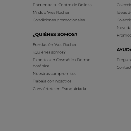
Encuentra tu Centro de Belleza
Colecci
Mi club Yves Rocher
Ideas d
Condiciones promocionales
Colecci
Noveda
¿QUIÉNES SOMOS?
Promoc
Fundación Yves Rocher
AYUD
¿Quiénes somos?
Expertos en Cosmética Dermo-
Pregunt
botánica
Contac
Nuestros compromisos
Trabaja con nosotros
Conviértete en Franquiciada