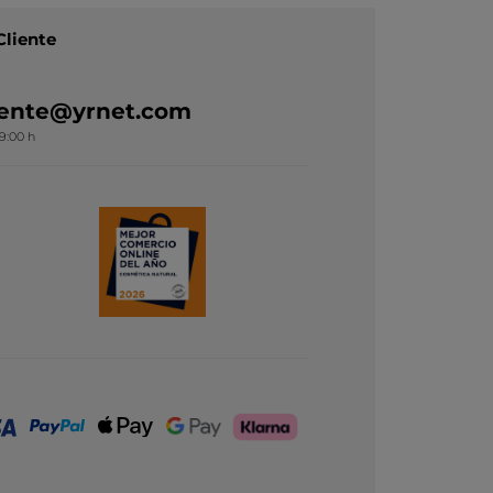
Cliente
liente@yrnet.com
19:00 h