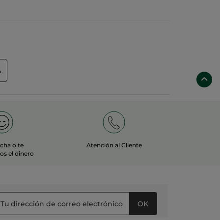
A
echa o te
Atención al Cliente
s el dinero
OK