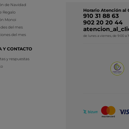
ón de Navidad
Horario Atención al 
e Regalo
910 31 88 63
ón Monoi
902 20 20 44
des del mes
atencion_al_c
iones del mes
de lunes a viernes, de 9:00 a 
A Y CONTACTO
as y respuestas
to