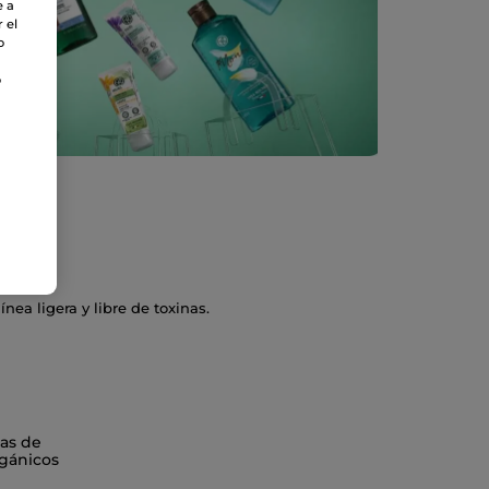
e a
 el
o
o
ea ligera y libre de toxinas.
as de
gánicos