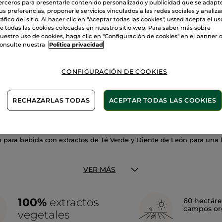
erceros para presentarle contenido personalizado y publicidad que se adapt
us preferencias, proponerle servicios vinculados a las redes sociales y analizar
ráfico del sitio. Al hacer clic en "Aceptar todas las cookies", usted acepta el us
e todas las cookies colocadas en nuestro sitio web. Para saber más sobre
uestro uso de cookies, haga clic en "Configuración de cookies" en el banner 
onsulte nuestra
Politica privacidad
CONFIGURACIÓN DE COOKIES
RECHAZARLAS TODAS
ACEPTAR TODAS LAS COOKIES
Detox
para bebida con extractos de Té Verde y Diente de León para una lín
VER MÁS
100%
extractos
60 hectáre
campos or
vegetales