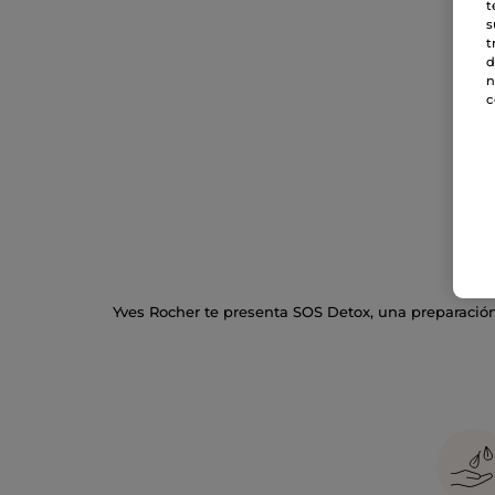
t
s
t
d
n
c
Yves Rocher te presenta SOS Detox, una preparación 