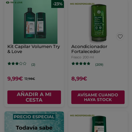
-23%
Kit Capilar Volumen Try
Acondicionador
& Love
Fortalecedor
Frasco
200 ml
(2)
(209)
9,99€
8,99€
12,98€
AÑADIR A MI
AVÍSAME CUANDO
CESTA
HAYA STOCK