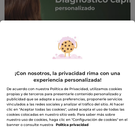
NUEVO
¡Con nosotros, la privacidad rima con una
experiencia personalizada!
Acondicionador
Kit Sólido Pureza
De acuerdo con nuestra Política de Privacidad, utilizamos cookies
Reconstructor - Revive
Champú &
propias y de terceros para presentarle contenido personalizado y
& Repara
Acondicionador -
publicidad que se adapte a sus preferencias, proponerle servicios
Frasco
200 ml
Cabello
vinculados a las redes sociales y analizar el tráfico del sitio. Al hacer
(1)
clic en "Aceptar todas las cookies", usted acepta el uso de todas las
cookies colocadas en nuestro sitio web. Para saber más sobre
nuestro uso de cookies, haga clic en "Configuración de cookies" en el
8,99€
16,98€
banner o consulte nuestra
Politica privacidad