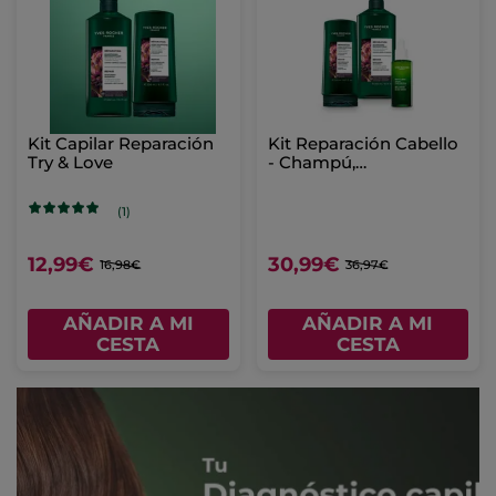
Kit Capilar Reparación
Kit Reparación Cabello
Try & Love
- Champú,
Acondicionador &
Sérum
(1)
12,99€
30,99€
16,98€
36,97€
AÑADIR A MI
AÑADIR A MI
CESTA
CESTA