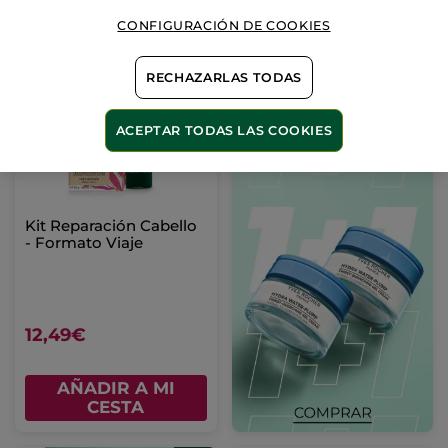
AÑADIR A MI
AÑADIR A MI
CESTA
CESTA
CONFIGURACIÓN DE COOKIES
RECHAZARLAS TODAS
ACEPTAR TODAS LAS COOKIES
Kit Reparación Cabello
- Formato Viaje
12,49€
AÑADIR A MI
CESTA