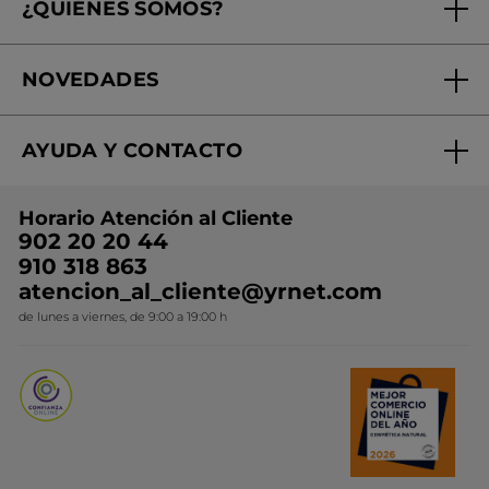
¿QUIÉNES SOMOS?
Tratamientos de Belleza
Fundación Yves Rocher
Encuentra tu Centro de Belleza
NOVEDADES
¿Quiénes somos?
Mi club Yves Rocher
Regalo por compra
Expertos en Cosmética Dermo-botánica
Condiciones promocionales
AYUDA Y CONTACTO
Rebajas
Nuestros compromisos
Preguntas y respuestas
Colección de Navidad
Trabaja con nosotros
Horario Atención al Cliente
Contacto
Ideas de Regalo
902 20 20 44
Conviértete en Franquiciada
910 318 863
Colección Monoi
atencion_al_cliente@yrnet.com
Novedades del mes
de lunes a viernes, de 9:00 a 19:00 h
Promociones del mes