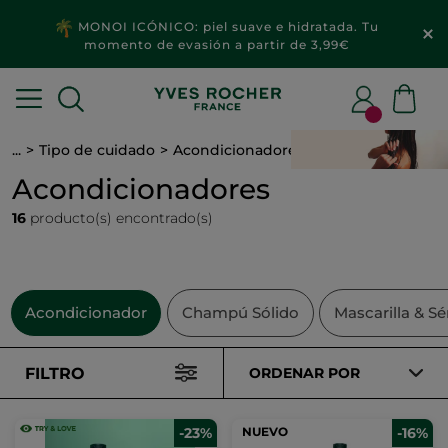
MONOI ICÓNICO: piel suave e hidratada. Tu
momento de evasión a partir de 3,99€
...
Tipo de cuidado
Acondicionadores
Acondicionadores
16
producto(s) encontrado(s)
Acondicionador
Champú Sólido
Mascarilla & S
FILTRO
ORDENAR POR
-23%
NUEVO
-16%