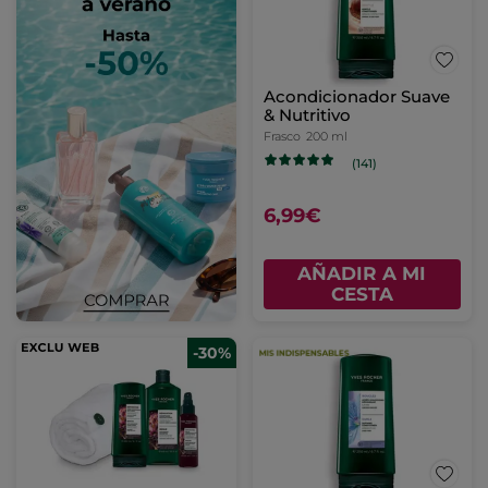
Acondicionador Suave
& Nutritivo
Frasco
200 ml
(141)
6,99€
AÑADIR A MI
CESTA
-30%