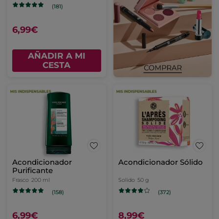
(181)
6,99€
AÑADIR A MI
CESTA
Acondicionador
Acondicionador Sólido
Purificante
Frasco
200 ml
Solido
50 g
(158)
(372)
6,99€
8,99€