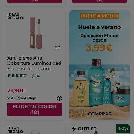
IDEAS
REGALO
Anti-ojeras Alta
Cobertura Luminosidad
Mini frasco
7 ml
- 10 colores
(346)
21,90€
2 X 1: Maquillaje
ELIGE TU COLOR
(10)
IDEAS
-60%
REGALO