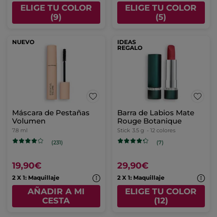
ELIGE TU COLOR
ELIGE TU COLOR
(9)
(5)
NUEVO
IDEAS
REGALO
Máscara de Pestañas
Barra de Labios Mate
Volumen
Rouge Botanique
7.8 ml
Stick
3.5 g
- 12 colores
(231)
(7)
19,90€
29,90€
2 X 1: Maquillaje
2 X 1: Maquillaje
AÑADIR A MI
ELIGE TU COLOR
CESTA
(12)