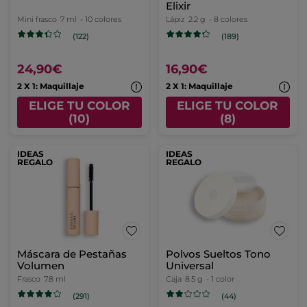
Elixir
Mini frasco
7 ml
- 10 colores
Lápiz
2.2 g
- 8 colores
(122)
(189)
24,90€
16,90€
2 X 1: Maquillaje
2 X 1: Maquillaje
ELIGE TU COLOR
ELIGE TU COLOR
(10)
(8)
IDEAS
IDEAS
REGALO
REGALO
Máscara de Pestañas
Polvos Sueltos Tono
Volumen
Universal
Frasco
7.8 ml
Caja
8.5 g
- 1 color
(291)
(44)