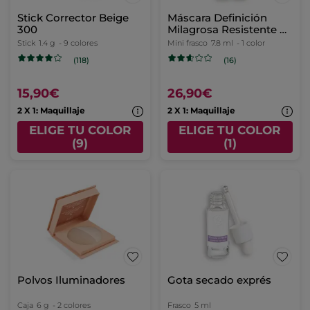
Stick Corrector Beige
Máscara Definición
300
Milagrosa Resistente Al
Agua
Stick
1.4 g
- 9 colores
Mini frasco
7.8 ml
- 1 color
(118)
(16)
15,90€
26,90€
2 X 1: Maquillaje
2 X 1: Maquillaje
ELIGE TU COLOR
ELIGE TU COLOR
(9)
(1)
Polvos Iluminadores
Gota secado exprés
Caja
6 g
- 2 colores
Frasco
5 ml