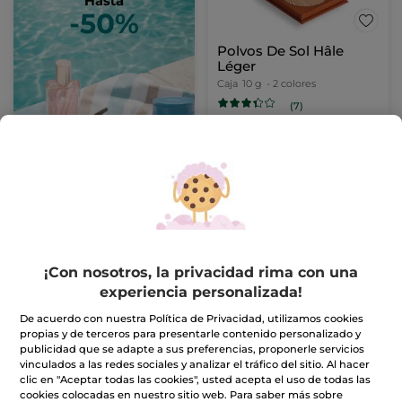
Polvos De Sol Hâle
Léger
Caja
10 g
- 2 colores
(7)
27,90€
2 X 1: Maquillaje
ELIGE TU COLOR
(2)
¡Con nosotros, la privacidad rima con una
experiencia personalizada!
De acuerdo con nuestra Política de Privacidad, utilizamos cookies
propias y de terceros para presentarle contenido personalizado y
publicidad que se adapte a sus preferencias, proponerle servicios
vinculados a las redes sociales y analizar el tráfico del sitio. Al hacer
clic en "Aceptar todas las cookies", usted acepta el uso de todas las
Sombra de Ojos
1+1 Máscara Pestañas
cookies colocadas en nuestro sitio web. Para saber más sobre