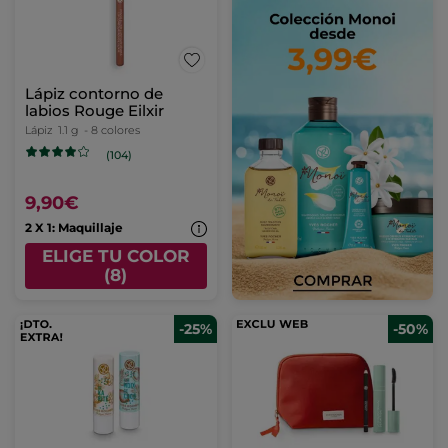
Lápiz contorno de
labios Rouge Eilxir
Lápiz
1.1 g
- 8 colores
(104)
9,90€
2 X 1: Maquillaje
ELIGE TU COLOR
(8)
-25%
-50%