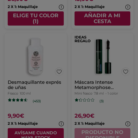
2 X 1: Maquillaje
2 X 1: Maquillaje
ELIGE TU COLOR
AÑADIR A MI
(1)
CESTA
IDEAS
REGALO
Desmaquillante exprés
Máscara Intense
de uñas
Metamorphose
Waterproof 01. Noir
Frasco
100 ml
Mini frasco
7.8 ml
- 1 color
(453)
(3)
9,90€
26,90€
2 X 1: Maquillaje
2 X 1: Maquillaje
PRODUCTO NO
AVÍSAME CUANDO
HAYA STOCK