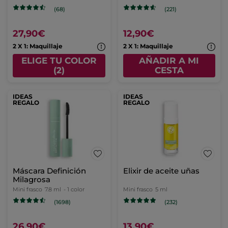
(68)
(221)
27,90€
12,90€
2 X 1: Maquillaje
2 X 1: Maquillaje
ELIGE TU COLOR
AÑADIR A MI
(2)
CESTA
IDEAS
IDEAS
REGALO
REGALO
Máscara Definición
Elixir de aceite uñas
Milagrosa
Mini frasco
7.8 ml
- 1 color
Mini frasco
5 ml
(1698)
(232)
26,90€
13,90€