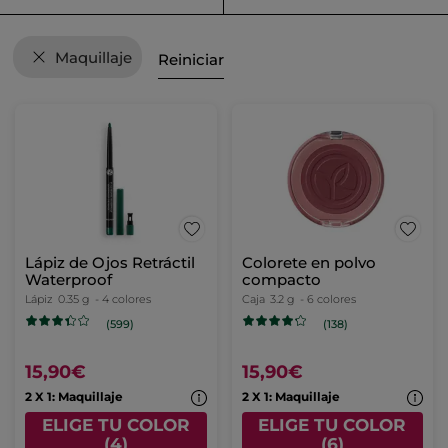
Maquillaje
Reiniciar
Lápiz de Ojos Retráctil
Colorete en polvo
Waterproof
compacto
Lápiz
0.35 g
- 4 colores
Caja
3.2 g
- 6 colores
(599)
(138)
15,90€
15,90€
2 X 1: Maquillaje
2 X 1: Maquillaje
ELIGE TU COLOR
ELIGE TU COLOR
(4)
(6)