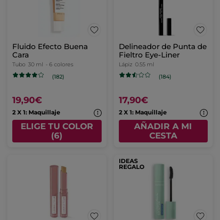
Fluido Efecto Buena
Delineador de Punta de
Cara
Fieltro Eye-Liner
Tubo
30 ml
- 6 colores
Lápiz
0.55 ml
(182)
(184)
19,90€
17,90€
2 X 1: Maquillaje
2 X 1: Maquillaje
ELIGE TU COLOR
AÑADIR A MI
(6)
CESTA
IDEAS
REGALO