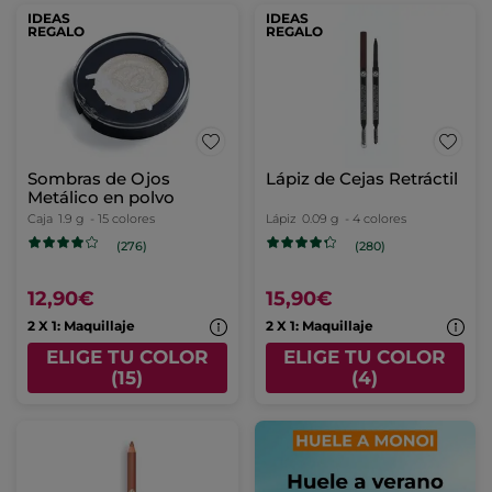
IDEAS
IDEAS
REGALO
REGALO
Sombras de Ojos
Lápiz de Cejas Retráctil
Metálico en polvo
Caja
1.9 g
- 15 colores
Lápiz
0.09 g
- 4 colores
(276)
(280)
12,90€
15,90€
2 X 1: Maquillaje
2 X 1: Maquillaje
ELIGE TU COLOR
ELIGE TU COLOR
(15)
(4)