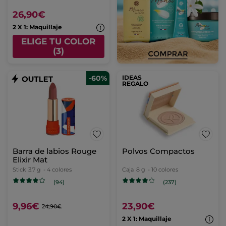
26,90€
2 X 1: Maquillaje
ELIGE TU COLOR
(3)
-60%
IDEAS
REGALO
Barra de labios Rouge
Polvos Compactos
Elixir Mat
Stick
3.7 g
- 4 colores
Caja
8 g
- 10 colores
(94)
(237)
9,96€
23,90€
24,90€
2 X 1: Maquillaje