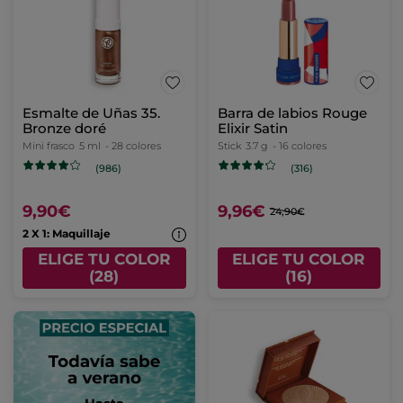
Esmalte de Uñas 35.
Barra de labios Rouge
Bronze doré
Elixir Satin
Mini frasco
5 ml
- 28 colores
Stick
3.7 g
- 16 colores
(986)
(316)
9,90€
9,96€
24,90€
2 X 1: Maquillaje
ELIGE TU COLOR
ELIGE TU COLOR
(28)
(16)