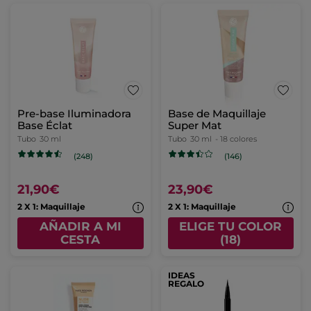
Pre-base Iluminadora
Base de Maquillaje
Base Éclat
Super Mat
Tubo
30 ml
Tubo
30 ml
- 18 colores
(248)
(146)
21,90€
23,90€
2 X 1: Maquillaje
2 X 1: Maquillaje
AÑADIR A MI
ELIGE TU COLOR
CESTA
(18)
IDEAS
REGALO