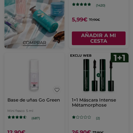
(1420)
5,99€
10,00€
AÑADIR A MI
CESTA
Base de uñas Go Green
1+1 Máscara Intense
Métamorphose
Mini frasco
5 ml
(687)
(2)
12,90€
26,90€
53,80€