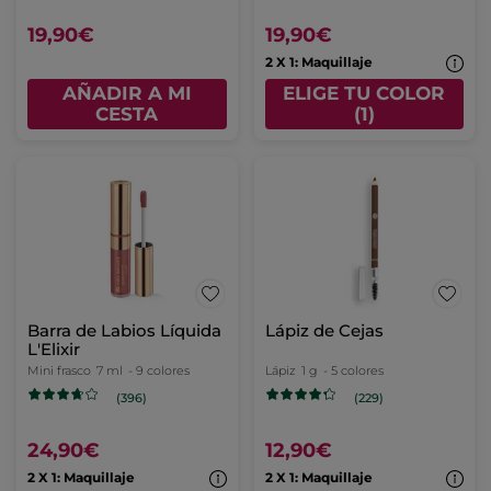
19,90€
19,90€
2 X 1: Maquillaje
AÑADIR A MI
ELIGE TU COLOR
CESTA
(1)
Barra de Labios Líquida
Lápiz de Cejas
L'Elixir
Mini frasco
7 ml
- 9 colores
Lápiz
1 g
- 5 colores
(396)
(229)
24,90€
12,90€
2 X 1: Maquillaje
2 X 1: Maquillaje