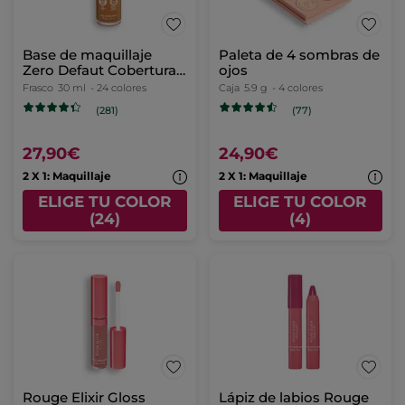
Base de maquillaje
Paleta de 4 sombras de
Zero Defaut Cobertura
ojos
Impecable, Larga
Frasco
30 ml
- 24 colores
Caja
5.9 g
- 4 colores
Duración & Hidratación
(281)
(77)
24H
27,90€
24,90€
2 X 1: Maquillaje
2 X 1: Maquillaje
ELIGE TU COLOR
ELIGE TU COLOR
(24)
(4)
Rouge Elixir Gloss
Lápiz de labios Rouge