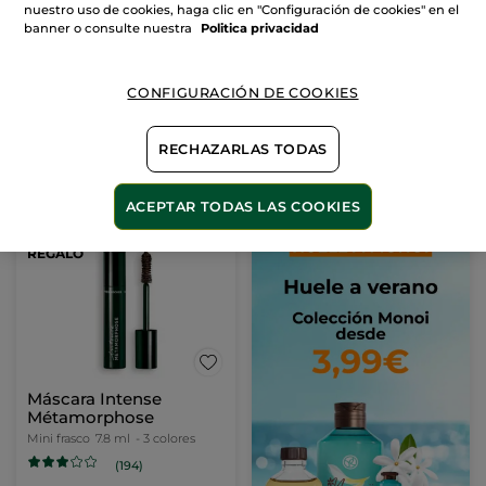
Lifeproof*
Miraculeuse Definición
nuestro uso de cookies, haga clic en "Configuración de cookies" en el
Stick
1.4 g
- 10 colores
banner o consulte nuestra
Politica privacidad
(517)
CONFIGURACIÓN DE COOKIES
17,90€
26,90€
53,80€
2 X 1: Maquillaje
RECHAZARLAS TODAS
ELIGE TU COLOR
AÑADIR A MI
(10)
CESTA
ACEPTAR TODAS LAS COOKIES
IDEAS
REGALO
Máscara Intense
Métamorphose
Mini frasco
7.8 ml
- 3 colores
(194)