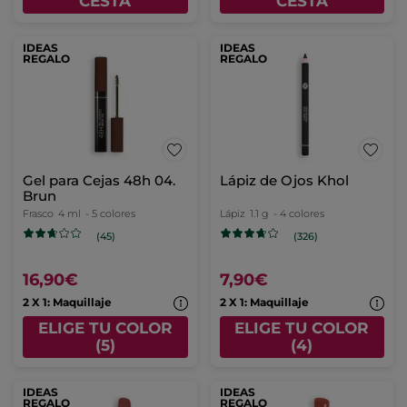
CESTA
CESTA
IDEAS
IDEAS
REGALO
REGALO
Gel para Cejas 48h 04.
Lápiz de Ojos Khol
Brun
Frasco
4 ml
- 5 colores
Lápiz
1.1 g
- 4 colores
(45)
(326)
16,90€
7,90€
2 X 1: Maquillaje
2 X 1: Maquillaje
ELIGE TU COLOR
ELIGE TU COLOR
(5)
(4)
IDEAS
IDEAS
REGALO
REGALO