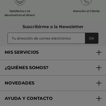
Satisfecha o te
Atención al Cliente
devolvemos el dinero
Suscribirme a
la Newsletter
OK
MIS SERVICIOS
Seguimiento de mi pedido
¿QUIÉNES SOMOS?
Tratamientos de Belleza
Fundación Yves Rocher
Encuentra tu Centro de Belleza
NOVEDADES
¿Quiénes somos?
Mi club Yves Rocher
Regalo por compra
Expertos en Cosmética Dermo-botánica
Condiciones promocionales
AYUDA Y CONTACTO
Rebajas
Nuestros compromisos