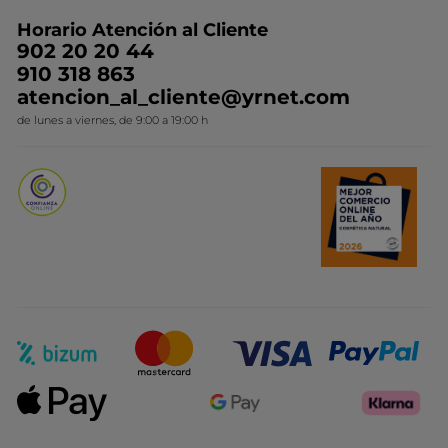
Preguntas y respuestas
Colección de Navidad
Trabaja con nosotros
Horario Atención al Cliente
Contacto
Ideas de Regalo
902 20 20 44
Conviértete en Franquiciada
910 318 863
Colección Monoi
atencion_al_cliente@yrnet.com
Novedades del mes
de lunes a viernes, de 9:00 a 19:00 h
Promociones del mes