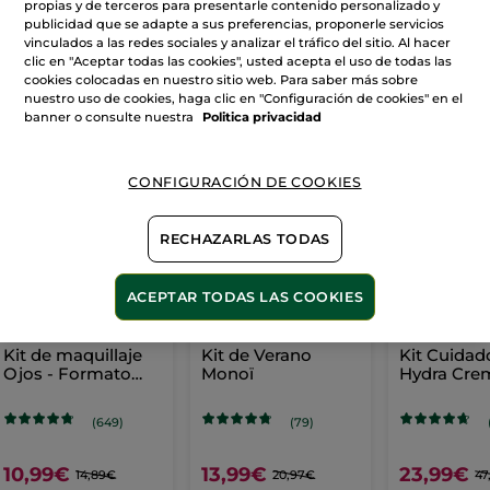
propias y de terceros para presentarle contenido personalizado y
publicidad que se adapte a sus preferencias, proponerle servicios
vinculados a las redes sociales y analizar el tráfico del sitio. Al hacer
clic en "Aceptar todas las cookies", usted acepta el uso de todas las
VER MÁS
cookies colocadas en nuestro sitio web. Para saber más sobre
nuestro uso de cookies, haga clic en "Configuración de cookies" en el
banner o consulte nuestra
Politica privacidad
AHORRA EN RUTINAS
CONFIGURACIÓN DE COOKIES
-26%
-33%
RECHAZARLAS TODAS
ACEPTAR TODAS LAS COOKIES
Kit de maquillaje
Kit de Verano
Kit Cuidad
Ojos - Formato
Monoï
Hydra Cre
Viaje
Mascarilla
(649)
(79)
10,99€
13,99€
23,99€
14,89€
20,97€
47