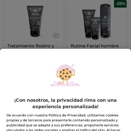
-25%
Tratamiento Rostro y
Rutina Facial hombre
Barba
Tubo
50 ml
(95)
(4)
19,90€
35,99€
47,70€
AÑADIR A MI
AÑADIR A MI
CESTA
CESTA
¡Con nosotros, la privacidad rima con una
experiencia personalizada!
De acuerdo con nuestra Política de Privacidad, utilizamos cookies
propias y de terceros para presentarle contenido personalizado y
publicidad que se adapte a sus preferencias, proponerle servicios
vinculados a las redes sociales y analizar el tráfico del sitio. Al hacer