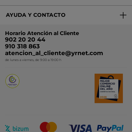
Regalo por compra
Expertos en Cosmética Dermo-botánica
Condiciones promocionales
AYUDA Y CONTACTO
Rebajas
Nuestros compromisos
Preguntas y respuestas
Colección de Navidad
Trabaja con nosotros
Horario Atención al Cliente
Contacto
Ideas de Regalo
902 20 20 44
Conviértete en Franquiciada
910 318 863
Colección Monoi
atencion_al_cliente@yrnet.com
Novedades del mes
de lunes a viernes, de 9:00 a 19:00 h
Promociones del mes