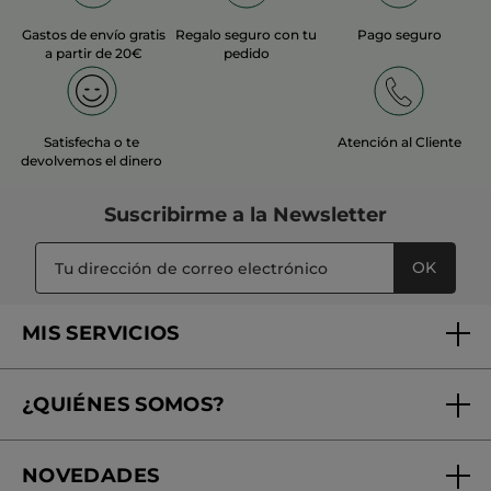
Gastos de envío gratis
Regalo seguro con tu
Pago seguro
a partir de 20€
pedido
Satisfecha o te
Atención al Cliente
devolvemos el dinero
Suscribirme a
la Newsletter
OK
MIS SERVICIOS
Seguimiento de mi pedido
¿QUIÉNES SOMOS?
Tratamientos de Belleza
Fundación Yves Rocher
Encuentra tu Centro de Belleza
NOVEDADES
¿Quiénes somos?
Mi club Yves Rocher