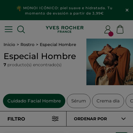
MONOI ICÓNICO: piel suave e hidratada. Tu
momento de evasión a partir de 3,99€
Inicio
Rostro
Especial Hombre
Especial Hombre
7
producto(s) encontrado(s)
Cuidado Facial Hombre
Sérum
Crema día
C
FILTRO
ORDENAR POR