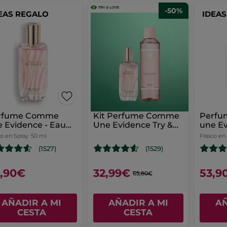
-50%
EAS REGALO
IDEA
rfume Comme
Kit Perfume Comme
Perf
 Evidence - Eau
Une Evidence Try &
une Ev
 Parfum
Love
co en Spray
50 ml
Frasco en
(1527)
(1529)
,90€
32,99€
53,9
65,80€
AÑADIR A MI
AÑADIR A MI
AÑ
CESTA
CESTA