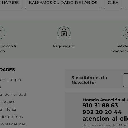
E NATURE
BÁLSAMOS CUIDADO DE LABIOS
CLÉA
uro con tu
Pago seguro
Satisf
ido
devolvemo
DADES
Suscribirme a
la
 por compra
Newsletter
s
ón de Navidad
Horario Atención al 
e Regalo
910 31 88 63
ón Monoi
902 20 20 44
des del mes
atencion_al_c
iones del mes
de lunes a viernes, de 9:00 a 