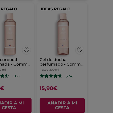
S REGALO
IDEAS REGALO
corporal
Gel de ducha
mada - Comme
perfumado - Comme
vidence
une Evidence
0 ml
Frasco
200 ml
(508)
(234)
0€
15,90€
ADIR A MI
AÑADIR A MI
CESTA
CESTA