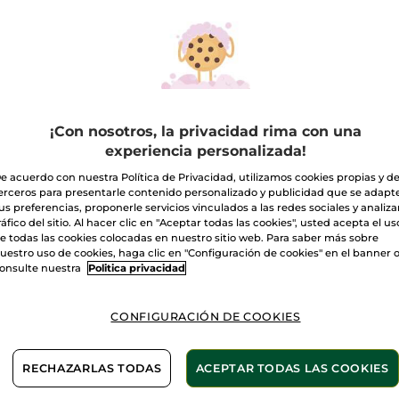
EAS REGALO
¡Con nosotros, la privacidad rima con una
experiencia personalizada!
e acuerdo con nuestra Política de Privacidad, utilizamos cookies propias y d
rfume Comme
Crema de manos -
1+1 C
erceros para presentarle contenido personalizado y publicidad que se adapt
 Evidence - Eau
Comme Une
Evide
us preferencias, proponerle servicios vinculados a las redes sociales y analizar
 Parfum
Evidence
Parfu
co en Spray
100 ml
30 ml
ráfico del sitio. Al hacer clic en "Aceptar todas las cookies", usted acepta el us
e todas las cookies colocadas en nuestro sitio web. Para saber más sobre
(3842)
(82)
uestro uso de cookies, haga clic en "Configuración de cookies" en el banner 
onsulte nuestra
Politica privacidad
,90€
3,50€
69,9
4,99€
CONFIGURACIÓN DE COOKIES
AÑADIR A MI
AÑADIR A MI
AÑ
CESTA
CESTA
RECHAZARLAS TODAS
ACEPTAR TODAS LAS COOKIES