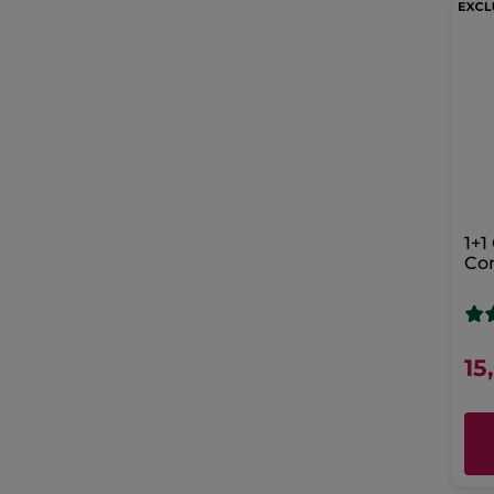
1+1
Co
Evi
15