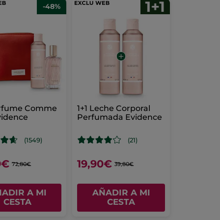
-48%
erfume Comme
1+1 Leche Corporal
vidence
Perfumada Evidence
(1549)
(21)
9€
19,90€
72,80€
39,80€
ADIR A MI
AÑADIR A MI
CESTA
CESTA