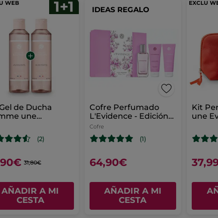
IDEAS REGALO
 Gel de Ducha
Cofre Perfumado
Kit P
mme une
L'Evidence - Edición
une E
dence 200 ml
Limitada
Cofre
(2)
(1)
,90€
64,90€
37,9
31,80€
AÑADIR A MI
AÑADIR A MI
AÑ
CESTA
CESTA