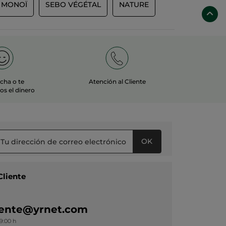
MONOÏ
SEBO VÉGÉTAL
NATURE
echa o te
Atención al Cliente
s el dinero
OK
Cliente
liente@yrnet.com
19:00 h