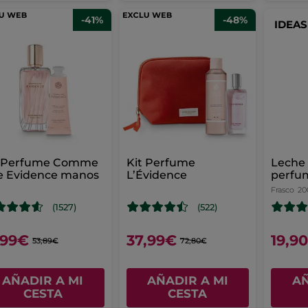
-41%
-48%
IDEA
t Perfume Comme
Kit Perfume
Leche 
e Evidence manos
L’Évidence
perfu
une E
Frasco
20
(1527)
(522)
,99€
37,99€
19,9
53,89€
72,80€
AÑADIR A MI
AÑADIR A MI
AÑ
CESTA
CESTA