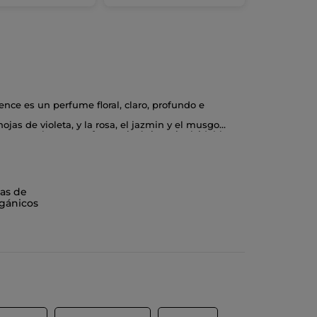
ce es un perfume floral, claro, profundo e
jas de violeta, y la rosa, el jazmin y el musgo
nso completan esta fragancia única e inolvidable.
as de
gánicos