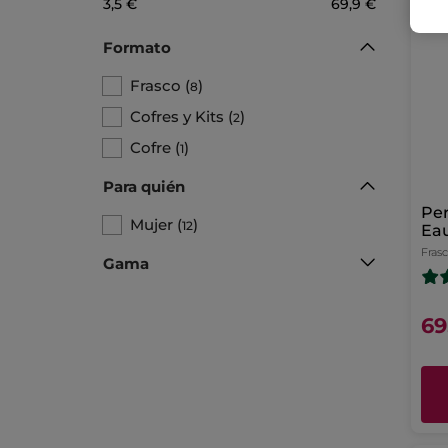
3,5 €
69,9 €
ID
Formato
Frasco
(
)
8
Cofres y Kits
(
)
2
Cofre
(
)
1
Para quién
Per
Mujer
(
)
12
Ea
Fras
Gama
69