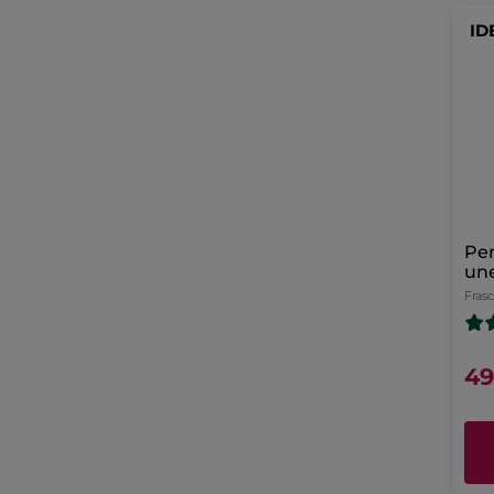
ID
Pe
une
de
Fras
49