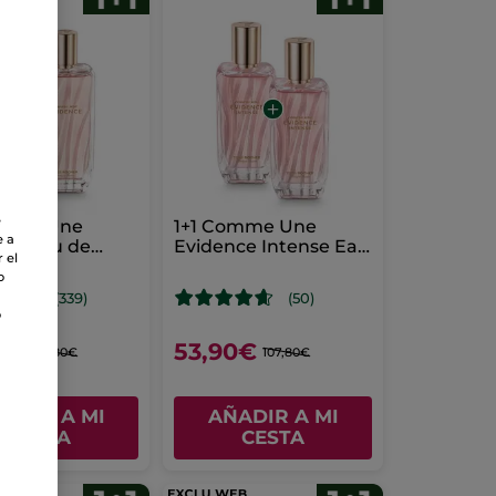
e
omme Une
1+1 Comme Une
e a
nce Eau de
Evidence Intense Eau
 el
m 100 ml
de Parfum 50 ml
o
(339)
(50)
o
0€
53,90€
139,80€
107,80€
ADIR A MI
AÑADIR A MI
CESTA
CESTA