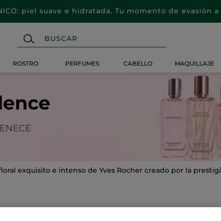
CO: piel suave e hidratada. Tu momento de evasión a 
ROSTRO
PERFUMES
CABELLO
MAQUILLAJE
dence
DENECE
ral exquisito e intenso de Yves Rocher creado por la prestig
-30%