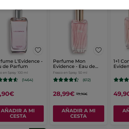
-42%
EAS REGALO
fume L'Evidence -
Perfume Mon
1+1 C
u de Parfum
Evidence - Eau de
Evide
Parfum
Parfu
co en Spray
100 ml
Frasco en Spray
50 ml
(1464)
(612)
,90€
28,99€
49,9
49,90€
AÑADIR A MI
AÑADIR A MI
AÑ
CESTA
CESTA