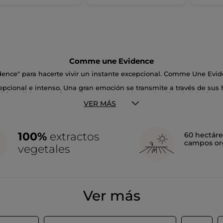
Comme une Evidence
ce" para hacerte vivir un instante excepcional. Comme Une Eviden
pcional e intenso. Una gran emoción se transmite a través de sus ho
al, increiblemente femenino. Las notas de patchouli y el cedro inte
, prestigiosa perfumista francesa.
VER MÁS
100%
extractos
60 hectáre
campos or
vegetales
Ver más