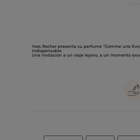
Yves Rocher presenta su perfume "Comme une Eviden
indispensable.
Una invitación a un viaje lejano, a un momento exce
salvaje se entrelazan para dar paso a un aroma flor
Una preciosa y delicada creación de Annick Menardo