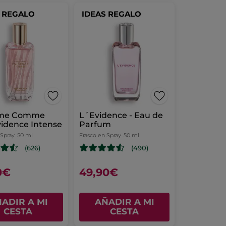
S REGALO
IDEAS REGALO
ume Comme
L´Evidence - Eau de
idence Intense
Parfum
 Spray
50 ml
Frasco en Spray
50 ml
(626)
(490)
0€
49,90€
ADIR A MI
AÑADIR A MI
CESTA
CESTA