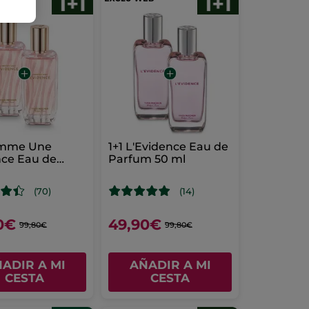
omme Une
1+1 L'Evidence Eau de
nce Eau de
Parfum 50 ml
m 50 ml
(70)
(14)
0€
49,90€
99,80€
99,80€
ADIR A MI
AÑADIR A MI
CESTA
CESTA