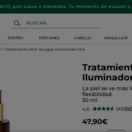
CO: piel suave e hidratada. Tu momento de evasión a 
ROSTRO
PERFUMES
CABELLO
MAQUILLAJE
Tratamiento Anti-arrugas Iluminador Día
Tratamient
Iluminador
La piel se ve más 
flexibilidad.
50 ml
(42)
IN
4.6
★★★★★
★★★★★
4.6
de
47,90€
5
estrellas.
Leer