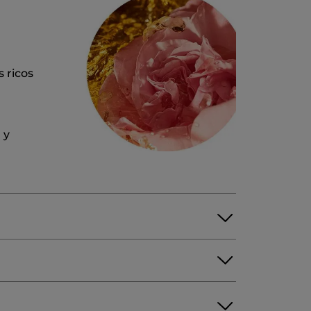
 ricos
 y
TRIGLYCERIDE
)OIL