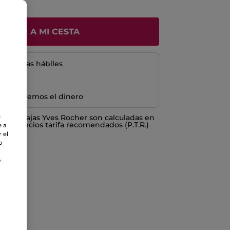
ÑADIR A MI CESTA
5 a 8 días hábiles
e devolvemos el dinero
e
o ventajas Yves Rocher son calculadas en
los Precios tarifa recomendados (P.T.R.)
e a
 el
o
o