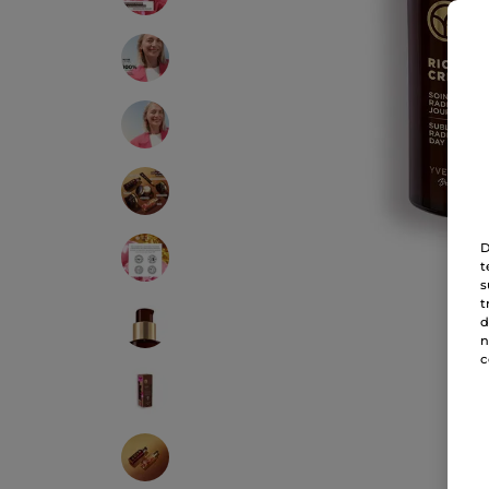
D
t
s
t
d
n
c