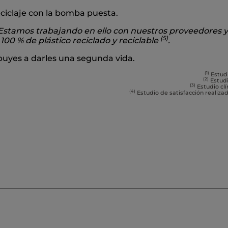
eciclaje con la bomba puesta.
. Estamos trabajando en ello con nuestros proveedores y
(5)
00 % de plástico reciclado y reciclable
.
ibuyes a darles una segunda vida.
(1)
Estudi
(2)
Estudi
(3)
Estudio clí
(4)
Estudio de satisfacción realiza