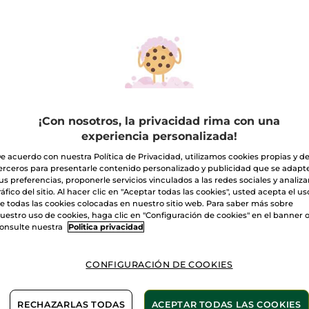
reseñas
Cantidad
de
Tratamiento
Anti-
arrugas
A
Iluminador
Día
Entrega entre 
Pago Seguro
¡Con nosotros, la privacidad rima con una
Satisfecho o t
experiencia personalizada!
e acuerdo con nuestra Política de Privacidad, utilizamos cookies propias y d
Las promociones 
comparación con 
erceros para presentarle contenido personalizado y publicidad que se adapt
VER P.T.R 2026
us preferencias, proponerle servicios vinculados a las redes sociales y analizar
ráfico del sitio. Al hacer clic en "Aceptar todas las cookies", usted acepta el us
e todas las cookies colocadas en nuestro sitio web. Para saber más sobre
uestro uso de cookies, haga clic en "Configuración de cookies" en el banner 
onsulte nuestra
Politica privacidad
CONFIGURACIÓN DE COOKIES
RECHAZARLAS TODAS
ACEPTAR TODAS LAS COOKIES