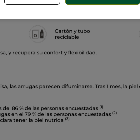
Cartón y tubo
reciclable
, y recupera su confort y flexibilidad.
lisa, las arrugas parecen difuminarse. Tras 1 mes, la piel
(1)
s del 86 % de las personas encuestadas
(2)
ugas en el 79 % de las personas encuestadas
(3)
lara tener la piel nutrida