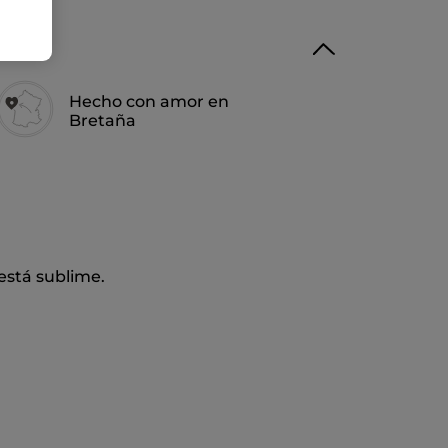
Hecho con amor en
Bretaña
 está sublime.