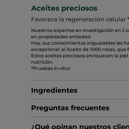
Aceites preciosos
Favorece la regeneración celular 
Nuestros expertos en investigación en Co
en propiedades antiedad.
Hoy, sus conocimientos inigualables les h
excepcional: el Aceite de 1000 rosas, que 
Estos aceites preciosos enriquecen la pie
nutrición.
*Pruebas in vitro
Ingredientes
Preguntas frecuentes
AQUA/WATER/EAU
GLYCERIN
OCTYLD
¿Esta gama es vegana?
DICAPRYLYLCARBONATE
¿Qué opinan nuestros clie
DIMETHICON