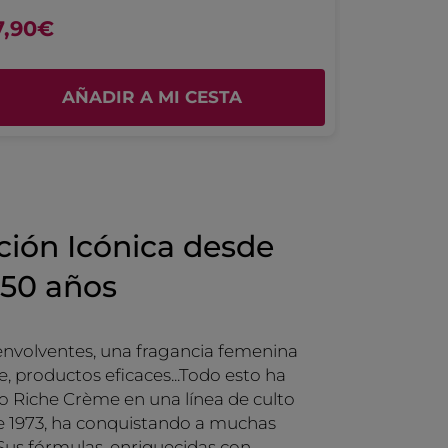
Fühlt sich nach dem eincremen gut
genährt und glatt an.
7,90€
39,90€
Eine absolute Empfehlung für eher
trockene Haut.
TRADUCIR CON GOOGLE
AÑADIR A MI CESTA
Recomienda este producto
Sí
Inicialmente publicado en Yves Rocher Suisse
ción Icónica desde
 50 años
envolventes, una fragancia femenina
e, productos eficaces...Todo esto ha
o Riche Crème en una línea de culto
 1973, ha conquistando a muchas
Sus fórmulas, enriquecidas con