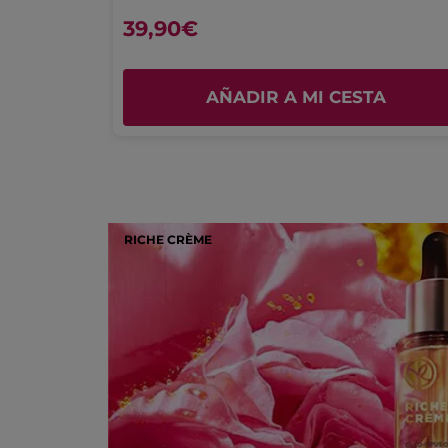
* Ingredientes sintéticos
4.9
39,90€
Placer de uso
4.9
A
AÑADIR A MI CESTA
RICHE CRÈME