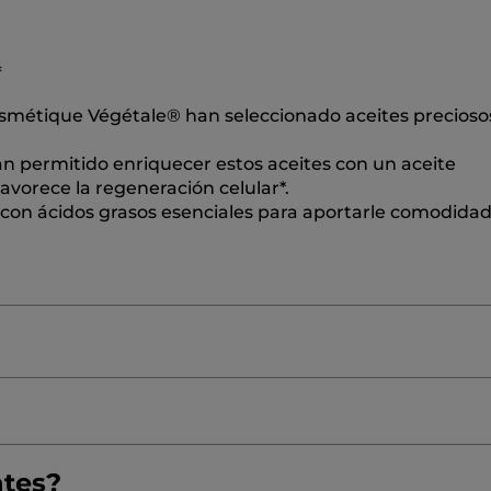
*
smétique Végétale® han seleccionado aceites preciosos
an permitido enriquecer estos aceites con un aceite
favorece la regeneración celular*.
l con ácidos grasos esenciales para aportarle comodidad
ODECANOL
PROPYLENEGLYCOL.
CAPRYLIC/CAPRIC
ntes?
E
METHYLPROPANEDIOL
COCOSNUCIFERA(COCONUT