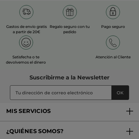
estrellas.
continuación
TRADUCIR CON GOOGLE
Recomienda este producto
Sí
Inicialmente publicado en yves-rocher.fr
Gastos de envío gratis
Regalo seguro con tu
Pago seguro
a partir de 20€
pedido
MÁS
Satisfecha o te
Atención al Cliente
devolvemos el dinero
Suscribirme a
la Newsletter
OK
MIS SERVICIOS
Seguimiento de mi pedido
¿QUIÉNES SOMOS?
Tratamientos de Belleza