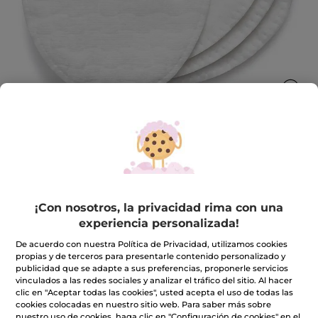
Algodones desmaquillantes orgánicos
Para un desmaquillado ultra-suave
¡Con nosotros, la privacidad rima con una
★★★★★
★★★★★
4.6
(251)
INCLUIR UNA RESEÑA
experiencia personalizada!
4.6
de
4,90€
De acuerdo con nuestra Política de Privacidad, utilizamos cookies
5
propias y de terceros para presentarle contenido personalizado y
estrellas.
publicidad que se adapte a sus preferencias, proponerle servicios
Leer
Cantidad
reseñas
vinculados a las redes sociales y analizar el tráfico del sitio. Al hacer
de
clic en "Aceptar todas las cookies", usted acepta el uso de todas las
Algodones
cookies colocadas en nuestro sitio web. Para saber más sobre
desmaquillantes
nuestro uso de cookies, haga clic en "Configuración de cookies" en el
orgánicos