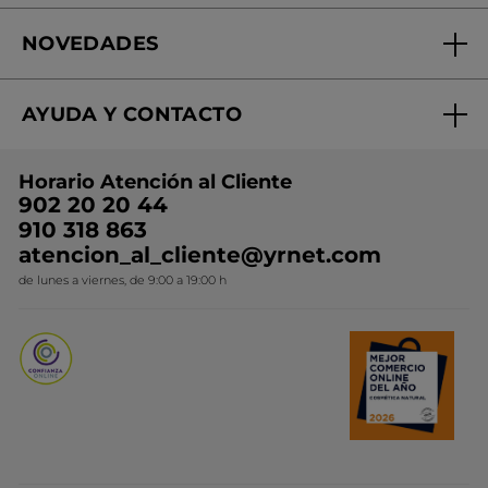
Fundación Yves Rocher
Encuentra tu Centro de Belleza
NOVEDADES
¿Quiénes somos?
Mi club Yves Rocher
Regalo por compra
Expertos en Cosmética Dermo-botánica
Condiciones promocionales
AYUDA Y CONTACTO
Rebajas
Nuestros compromisos
Preguntas y respuestas
Colección de Navidad
Trabaja con nosotros
Horario Atención al Cliente
Contacto
Ideas de Regalo
902 20 20 44
Conviértete en Franquiciada
910 318 863
Colección Monoi
atencion_al_cliente@yrnet.com
Novedades del mes
de lunes a viernes, de 9:00 a 19:00 h
Promociones del mes