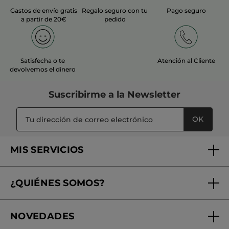
Gastos de envío gratis
Regalo seguro con tu
Pago seguro
a partir de 20€
pedido
Satisfecha o te
Atención al Cliente
devolvemos el dinero
Suscribirme a
la Newsletter
OK
MIS SERVICIOS
Seguimiento de mi pedido
¿QUIÉNES SOMOS?
Tratamientos de Belleza
Fundación Yves Rocher
Encuentra tu Centro de Belleza
NOVEDADES
¿Quiénes somos?
Mi club Yves Rocher