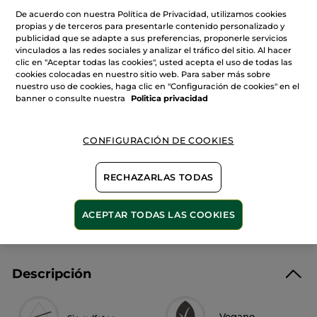
estrellas.
De acuerdo con nuestra Política de Privacidad, utilizamos cookies
Leer
Cantidad
reseñas
propias y de terceros para presentarle contenido personalizado y
de
publicidad que se adapte a sus preferencias, proponerle servicios
Jabón
vinculados a las redes sociales y analizar el tráfico del sitio. Al hacer
en
Pastilla
clic en "Aceptar todas las cookies", usted acepta el uso de todas las
AÑADIR A MI CESTA
Frambuesa
cookies colocadas en nuestro sitio web. Para saber más sobre
&
nuestro uso de cookies, haga clic en "Configuración de cookies" en el
Hierbabuena
banner o consulte nuestra
Politica privacidad
Entrega entre 5 a 8 días hábiles
CONFIGURACIÓN DE COOKIES
Pago Seguro
Satisfecho o te devolvemos el dinero
RECHAZARLAS TODAS
Las promociones o ventajas Yves Rocher son
calculadas en comparación con los Precios tarifa
recomendados (P.T.R.)
ACEPTAR TODAS LAS COOKIES
VER P.T.R 2026
Descripción
Vegano