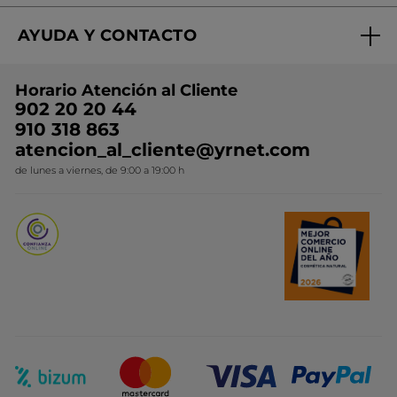
Regalo por compra
Expertos en Cosmética Dermo-botánica
Condiciones promocionales
AYUDA Y CONTACTO
Rebajas
Nuestros compromisos
Preguntas y respuestas
Colección de Navidad
Trabaja con nosotros
Horario Atención al Cliente
Contacto
Ideas de Regalo
902 20 20 44
Conviértete en Franquiciada
910 318 863
Colección Monoi
atencion_al_cliente@yrnet.com
Novedades del mes
de lunes a viernes, de 9:00 a 19:00 h
Promociones del mes