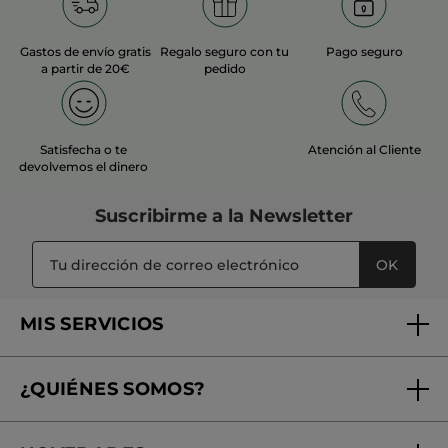
una suavidad duradera, te aconsejamos aplicar posteriormente
un tratamiento de la sección de
Cuidado de manos
. Este paso
final es esencial para sellar la hidratación y regenerar la piel
Gastos de envío gratis
Regalo seguro con tu
Pago seguro
después de la exposición diaria a factores externos.
a partir de 20€
pedido
Satisfecha o te
Atención al Cliente
devolvemos el dinero
Suscribirme a
la Newsletter
OK
MIS SERVICIOS
Seguimiento de mi pedido
¿QUIÉNES SOMOS?
Tratamientos de Belleza
Fundación Yves Rocher
Encuentra tu Centro de Belleza