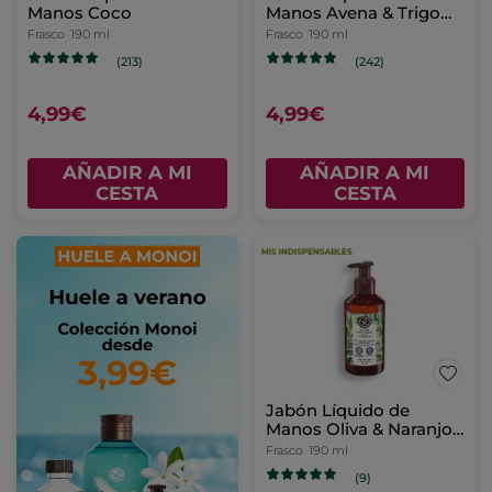
Manos Coco
Manos Avena & Trigo
Sarraceno
Frasco
190 ml
Frasco
190 ml
(213)
(242)
4,99€
4,99€
AÑADIR A MI
AÑADIR A MI
CESTA
CESTA
Jabón Líquido de
Manos Oliva & Naranjo
Amargo.
Frasco
190 ml
(9)