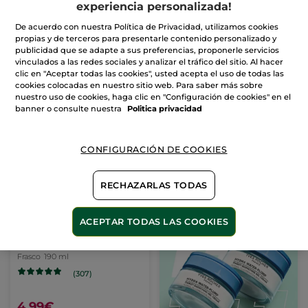
Camomila
experiencia personalizada!
(79)
(215)
De acuerdo con nuestra Política de Privacidad, utilizamos cookies
propias y de terceros para presentarle contenido personalizado y
13,99€
4,99€
20,97€
publicidad que se adapte a sus preferencias, proponerle servicios
vinculados a las redes sociales y analizar el tráfico del sitio. Al hacer
clic en "Aceptar todas las cookies", usted acepta el uso de todas las
AÑADIR A MI
AÑADIR A MI
cookies colocadas en nuestro sitio web. Para saber más sobre
CESTA
CESTA
nuestro uso de cookies, haga clic en "Configuración de cookies" en el
banner o consulte nuestra
Politica privacidad
CONFIGURACIÓN DE COOKIES
RECHAZARLAS TODAS
ACEPTAR TODAS LAS COOKIES
Jabón Líquido de
Manos Vainilla Bourbon
Frasco
190 ml
(307)
4,99€