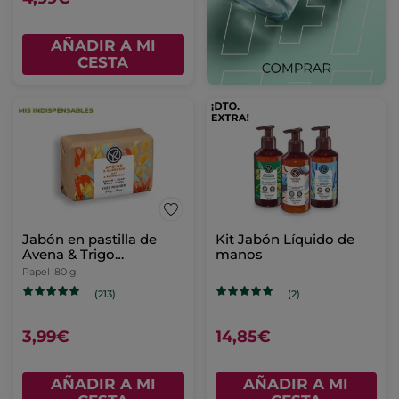
AÑADIR A MI
CESTA
Jabón en pastilla de
Kit Jabón Líquido de
Avena & Trigo
manos
Sarraceno
Papel
80 g
(213)
(2)
3,99€
14,85€
AÑADIR A MI
AÑADIR A MI