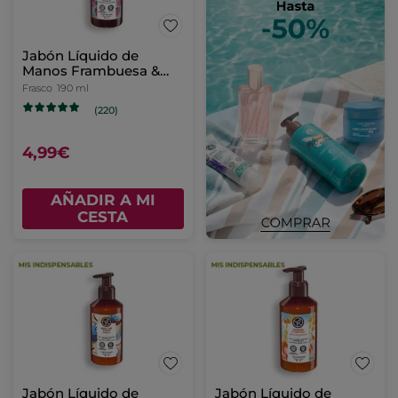
Jabón Líquido de
Manos Frambuesa &
Hierbabuena
Frasco
190 ml
(220)
4,99€
AÑADIR A MI
CESTA
Jabón Líquido de
Jabón Líquido de