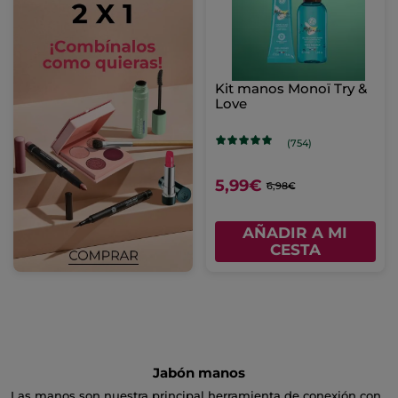
Kit manos Monoï Try &
Love
(754)
5,99€
6,98€
AÑADIR A MI
CESTA
Jabón manos
Las manos son nuestra principal herramienta de conexión con