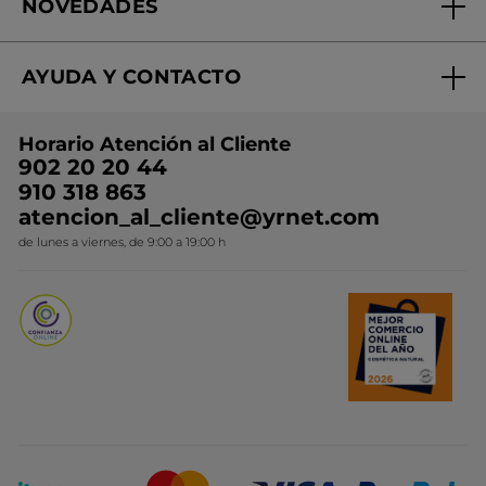
NOVEDADES
¿Quiénes somos?
Mi club Yves Rocher
Regalo por compra
Expertos en Cosmética Dermo-botánica
Condiciones promocionales
AYUDA Y CONTACTO
Rebajas
Nuestros compromisos
Preguntas y respuestas
Colección de Navidad
Trabaja con nosotros
Horario Atención al Cliente
Contacto
Ideas de Regalo
902 20 20 44
Conviértete en Franquiciada
910 318 863
Colección Monoi
atencion_al_cliente@yrnet.com
Novedades del mes
de lunes a viernes, de 9:00 a 19:00 h
Promociones del mes