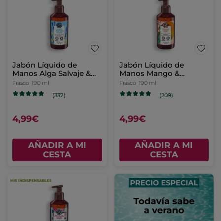
Jabón Líquido de
Jabón Líquido de
Manos Alga Salvaje &
Manos Mango &
Hinojo Marino.
Cilantro.
Frasco
190 ml
Frasco
190 ml
(337)
(209)
4,99€
4,99€
AÑADIR A MI
AÑADIR A MI
CESTA
CESTA