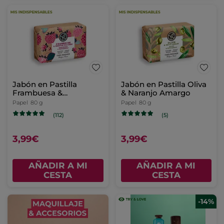
Jabón en Pastilla
Jabón en Pastilla Oliva
Frambuesa &
& Naranjo Amargo
Hierbabuena
Papel
80 g
Papel
80 g
(112)
(5)
3,99€
3,99€
AÑADIR A MI
AÑADIR A MI
CESTA
CESTA
-14%