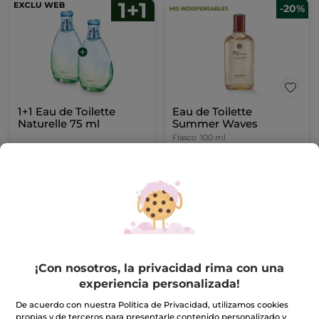
-20%
1+1 Eau de Toilette
Eau de Toilette
Naturelle 75 ml
Summer Waves
Frasco
100 ml
(56)
(1741)
35,90€
19,99€
71,80€
24,99€
AÑADIR A MI
AÑADIR A MI
CESTA
CESTA
¡Con nosotros, la privacidad rima con una
experiencia personalizada!
De acuerdo con nuestra Política de Privacidad, utilizamos cookies
propias y de terceros para presentarle contenido personalizado y