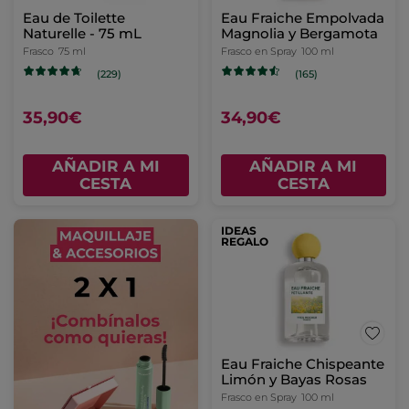
Eau de Toilette
Eau Fraiche Empolvada
Naturelle - 75 mL
Magnolia y Bergamota
Frasco
75 ml
Frasco en Spray
100 ml
(229)
(165)
35,90€
34,90€
AÑADIR A MI
AÑADIR A MI
CESTA
CESTA
IDEAS
REGALO
Eau Fraiche Chispeante
Limón y Bayas Rosas
Frasco en Spray
100 ml