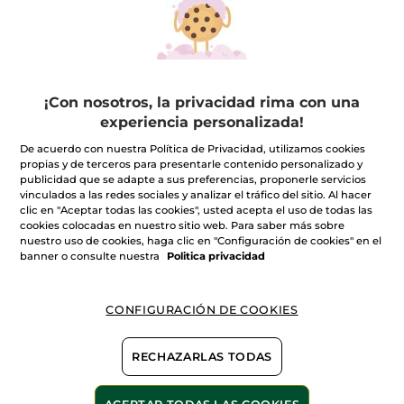
38,99€
69,80€
AÑADIR A MI
CESTA
¡Con nosotros, la privacidad rima con una
experiencia personalizada!
-45%
De acuerdo con nuestra Política de Privacidad, utilizamos cookies
propias y de terceros para presentarle contenido personalizado y
publicidad que se adapte a sus preferencias, proponerle servicios
vinculados a las redes sociales y analizar el tráfico del sitio. Al hacer
clic en "Aceptar todas las cookies", usted acepta el uso de todas las
cookies colocadas en nuestro sitio web. Para saber más sobre
nuestro uso de cookies, haga clic en "Configuración de cookies" en el
banner o consulte nuestra
Politica privacidad
Kit de perfume Roll-on
1+1 L'Evidence Eau de
Esencias Botánicas -
Parfum 50 ml
Formato Viaje
CONFIGURACIÓN DE COOKIES
(179)
(14)
RECHAZARLAS TODAS
21,99€
49,90€
39,80€
99,80€