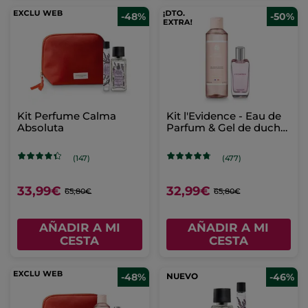
-48%
-50%
Kit Perfume Calma
Kit l'Evidence - Eau de
Absoluta
Parfum & Gel de ducha
perfumado
(147)
(477)
33,99€
32,99€
65,80€
65,80€
AÑADIR A MI
AÑADIR A MI
CESTA
CESTA
-48%
NUEVO
-46%