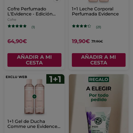
Cofre Perfumado
1+1 Leche Corporal
L'Evidence - Edición
Perfumada Evidence
Limitada
Cofre
(1)
(21)
64,90€
19,90€
39,80€
AÑADIR A MI
AÑADIR A MI
CESTA
CESTA
1+1 Gel de Ducha
Comme une Evidence
200 ml