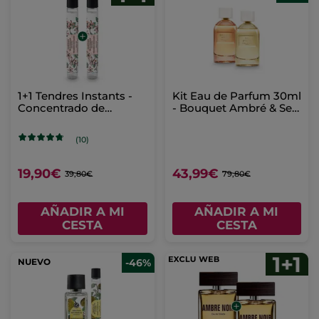
1+1 Tendres Instants -
Kit Eau de Parfum 30ml
Concentrado de
- Bouquet Ambré & Sel
Perfume Roll-on
d’Azur
(10)
19,90€
43,99€
39,80€
79,80€
AÑADIR A MI
AÑADIR A MI
CESTA
CESTA
NUEVO
-46%