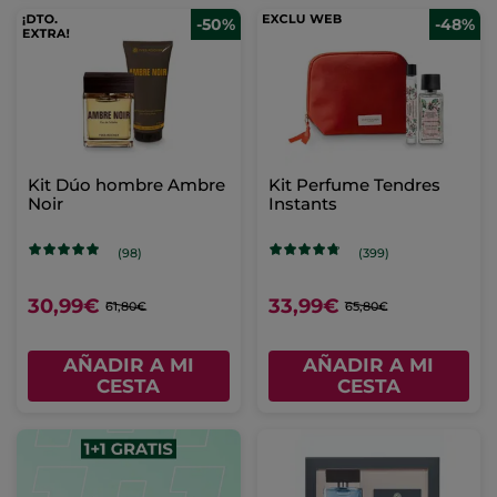
-50%
-48%
Kit Dúo hombre Ambre
Kit Perfume Tendres
Noir
Instants
(98)
(399)
30,99€
33,99€
61,80€
65,80€
AÑADIR A MI
AÑADIR A MI
CESTA
CESTA