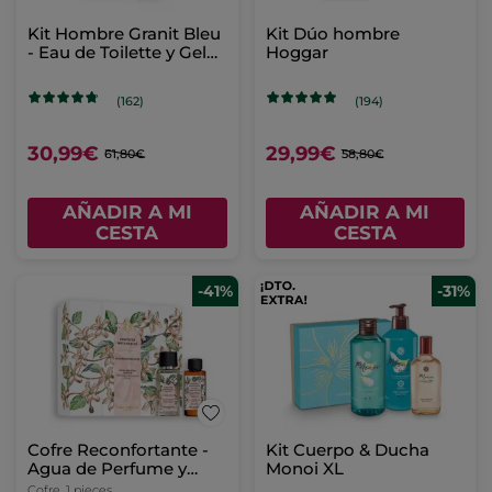
Kit Hombre Granit Bleu
Kit Dúo hombre
- Eau de Toilette y Gel
Hoggar
de ducha
(162)
(194)
30,99€
29,99€
61,80€
58,80€
AÑADIR A MI
AÑADIR A MI
CESTA
CESTA
-41%
-31%
Cofre Reconfortante -
Kit Cuerpo & Ducha
Agua de Perfume y
Monoi XL
Aceite de Masaje -
Cofre
1 pieces