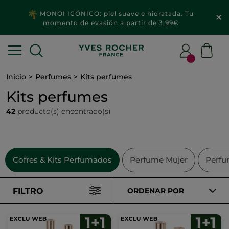
MONOI ICÓNICO: piel suave e hidratada. Tu
momento de evasión a partir de 3,99€
Inicio
Perfumes
Kits perfumes
Kits perfumes
42
producto(s) encontrado(s)
Cofres & Kits Perfumados
Perfume Mujer
Perf
FILTRO
ORDENAR POR