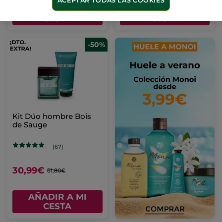
ACEPTAR TODAS LAS COOKIES
AÑADIR A MI
AÑADIR A MI
CESTA
CESTA
-50%
Kit Dúo hombre Bois
de Sauge
(67)
30,99€
61,80€
AÑADIR A MI
CESTA