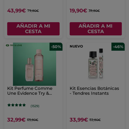
43,99€
19,90€
79,80€
39,80€
AÑADIR A MI
AÑADIR A MI
CESTA
CESTA
-50%
NUEVO
-46%
Kit Perfume Comme
Kit Esencias Botánicas
Une Evidence Try &
- Tendres Instants
Love
(1529)
32,99€
33,99€
65,80€
62,80€