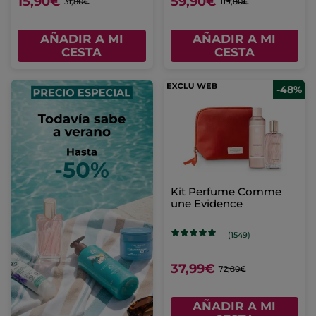
15,90€
59,90€
31,80€
119,80€
AÑADIR A MI
AÑADIR A MI
CESTA
CESTA
-48%
Kit Perfume Comme
une Evidence
(1549)
37,99€
72,80€
AÑADIR A MI