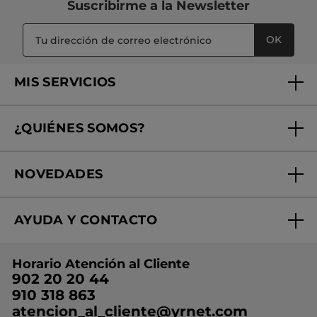
Suscribirme a
la Newsletter
OK
MIS SERVICIOS
Seguimiento de mi pedido
¿QUIÉNES SOMOS?
Tratamientos de Belleza
Fundación Yves Rocher
Encuentra tu Centro de Belleza
NOVEDADES
¿Quiénes somos?
Mi club Yves Rocher
Regalo por compra
Expertos en Cosmética Dermo-botánica
Condiciones promocionales
AYUDA Y CONTACTO
Rebajas
Nuestros compromisos
Preguntas y respuestas
Colección de Navidad
Trabaja con nosotros
Horario Atención al Cliente
Contacto
Ideas de Regalo
902 20 20 44
Conviértete en Franquiciada
910 318 863
Colección Monoi
atencion_al_cliente@yrnet.com