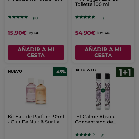
Toilette 100 ml
(10)
(1)
15,90€
54,90€
31,80€
109,80€
AÑADIR A MI
AÑADIR A MI
CESTA
CESTA
NUEVO
-45%
Kit Eau de Parfum 30ml
1+1 Calme Absolu -
- Cuir De Nuit & Sur La
Concentrado de
Lande
Perfume Roll-on
(5)