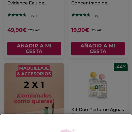
Evidence Eau de
Concentrado de
Parfum 50 ml
Perfume Roll-on
(70)
(7)
49,90€
19,90€
99,80€
39,80€
AÑADIR A MI
AÑADIR A MI
CESTA
CESTA
-44%
Kit Dúo Perfume Aguas
Frescas
(173)