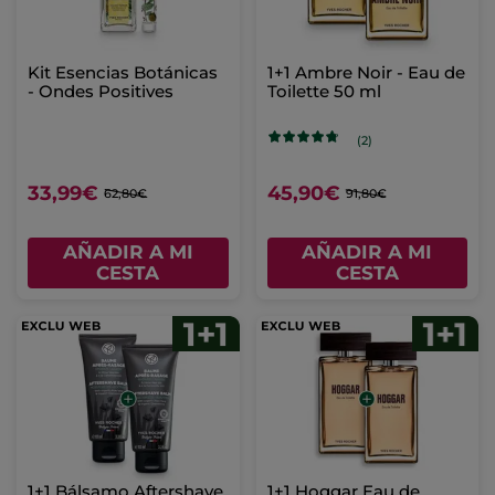
Kit Esencias Botánicas
1+1 Ambre Noir - Eau de
- Ondes Positives
Toilette 50 ml
(2)
33,99€
45,90€
62,80€
91,80€
AÑADIR A MI
AÑADIR A MI
CESTA
CESTA
1+1 Bálsamo Aftershave
1+1 Hoggar Eau de