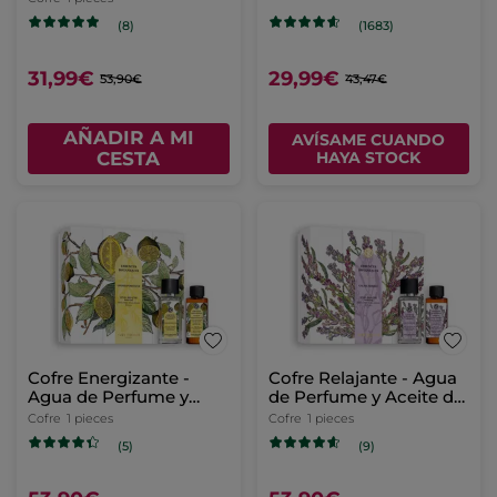
Essences Botaniques
(8)
(1683)
31,99€
29,99€
53,90€
43,47€
AÑADIR A MI
AVÍSAME CUANDO
CESTA
HAYA STOCK
Cofre Energizante -
Cofre Relajante - Agua
Agua de Perfume y
de Perfume y Aceite de
Aceite de Masaje -
Masage - Essences
Cofre
1 pieces
Cofre
1 pieces
Essences Botaniques
Botaniques
(5)
(9)