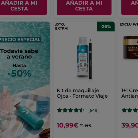
AÑADIR A MI
AÑADIR A MI
AÑ
CESTA
CESTA
-26%
Kit de maquillaje
1+1 C
Ojos - Formato Viaje
Antiar
Benefi
(649)
10,99€
39,9
14,89€