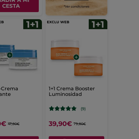
ADIR A MI
CESTA
l-Crema
1+1 Crema Booster
ante
Luminosidad
(9)
0€
39,90€
47,80€
79,80€