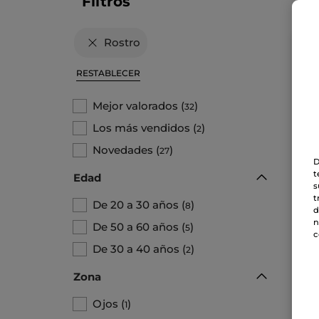
Filtros
Rostro
TO
RESTABLECER
Mejor valorados
(
)
32
Los más vendidos
(
)
2
Novedades
(
)
27
D
t
Edad
s
Cr
t
Int
De 20 a 30 años
(
)
8
d
Tarro
n
De 50 a 60 años
(
)
5
c
De 30 a 40 años
(
)
2
18
Zona
Ojos
(
)
1