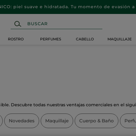
CO: piel suave e hidratada. Tu momento de evasión a 
ROSTRO
PERFUMES
CABELLO
MAQUILLAJE
ible. Descubre todas nuestras ventajas comerciales en el sigu
Novedades
Maquillaje
Cuerpo & Baño
Perf