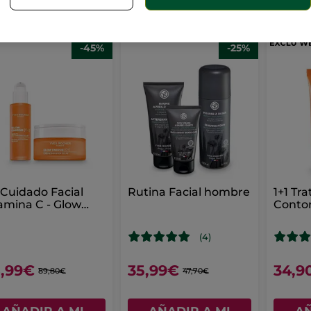
CESTA
(5)
-45%
-25%
 Cuidado Facial
Rutina Facial hombre
1+1 Tr
amina C - Glow
Conto
rum & Crema
Anti-O
Energ
(4)
,99€
35,99€
34,9
89,80€
47,70€