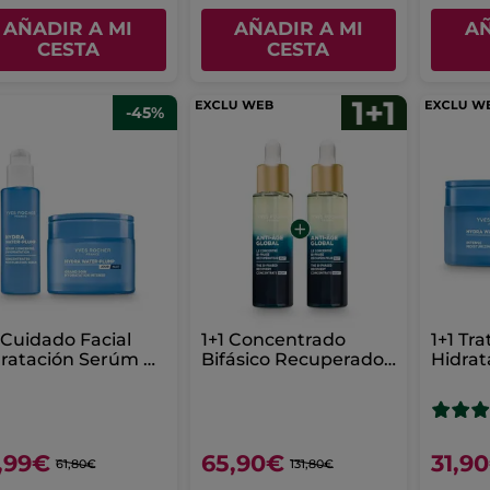
AÑADIR A MI
AÑADIR A MI
AÑ
CESTA
CESTA
-45%
 Cuidado Facial
1+1 Concentrado
1+1 Tr
ratación Serúm &
Bifásico Recuperador
Hidrat
ema Hidratación
de Noche 30 ml
Hydra
ensa
75 ml
,99€
65,90€
31,9
61,80€
131,80€