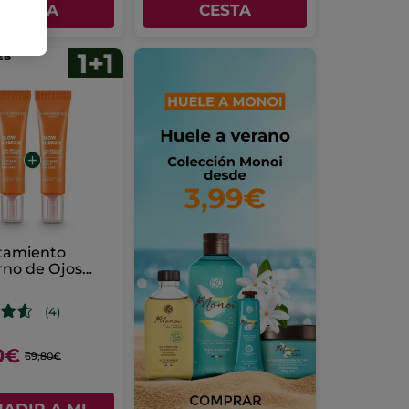
CESTA
CESTA
atamiento
rno de Ojos
jeras Glow
ie
(4)
0€
69,80€