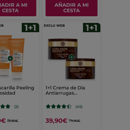
ADIR A MI
AÑADIR A MI
CESTA
CESTA
scarilla Peeling
1+1 Crema de Día
osidad
Antiarrugas
Beneficiosa
(2)
(45)
0€
39,90€
55,80€
79,80€