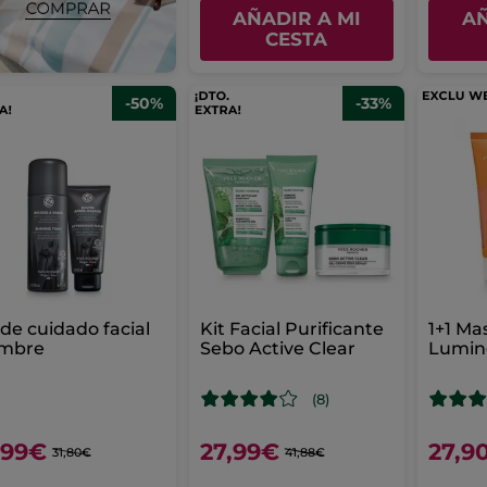
AÑADIR A MI
AÑ
CESTA
-50%
-33%
 de cuidado facial
Kit Facial Purificante
1+1 Ma
mbre
Sebo Active Clear
Lumin
(8)
,99€
27,99€
27,9
31,80€
41,88€