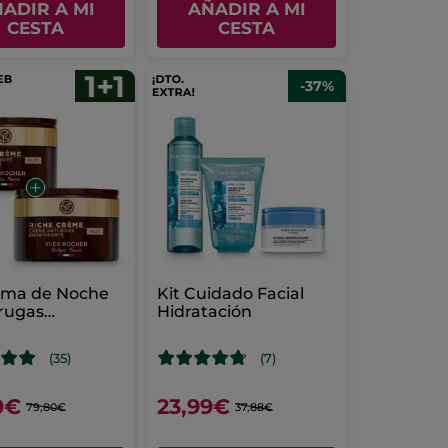
ADIR A MI
AÑADIR A MI
CESTA
CESTA
-37%
rema de Noche
Kit Cuidado Facial
rugas
Hidratación
ciosa
(35)
(7)
0€
23,99€
79,80€
37,88€