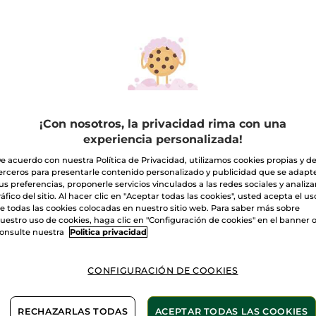
-40%
P VENTAS
TOP 
¡Con nosotros, la privacidad rima con una
experiencia personalizada!
e acuerdo con nuestra Política de Privacidad, utilizamos cookies propias y d
erceros para presentarle contenido personalizado y publicidad que se adapt
us preferencias, proponerle servicios vinculados a las redes sociales y analizar
ema Hidratante
BB Cream hidratante
Crema 
ráfico del sitio. Al hacer clic en "Aceptar todas las cookies", usted acepta el us
ensa
SPF50 - Claro
Sublim
e todas las cookies colocadas en nuestro sitio web. Para saber más sobre
de Pie
75 ml
Tubo
40 ml
- 5 colores
Tarro
50 
uestro uso de cookies, haga clic en "Configuración de cookies" en el banner 
onsulte nuestra
Politica privacidad
(754)
(81)
,99€
24,90€
34,9
31,90€
CONFIGURACIÓN DE COOKIES
2 X 1: Maquillaje
AÑADIR A MI
ELIGE TU COLOR
AÑ
RECHAZARLAS TODAS
ACEPTAR TODAS LAS COOKIES