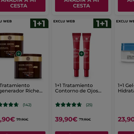
AÑADIR A MI
AÑADIR A MI
AÑ
CESTA
CESTA
 Tratamiento
1+1 Tratamiento
1+1 Ge
generador Riche
Contorno de Ojos
Hidrat
ème 75 ml
Antiarrugas y
Antibolsas
(142)
(25)
,90€
39,90€
23,9
99,80€
79,80€