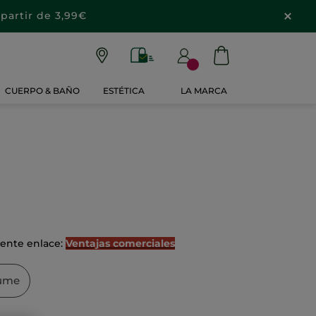
partir de 3,99€
CUERPO & BAÑO
ESTÉTICA
LA MARCA
iente enlace:
Ventajas comerciales
ume