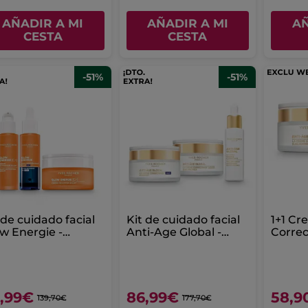
AÑADIR A MI
AÑADIR A MI
AÑ
CESTA
CESTA
-51%
-51%
 de cuidado facial
Kit de cuidado facial
1+1 Cr
w Energie -
Anti-Age Global -
Correc
meras arrugas
Anti-Edad
Sublim
Tipo d
,99€
86,99€
58,9
139,70€
177,70€