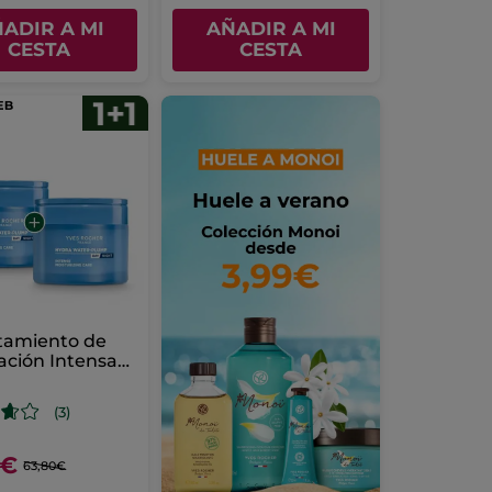
ADIR A MI
AÑADIR A MI
CESTA
CESTA
atamiento de
ación Intensa
 Water-Plump
(3)
0€
63,80€