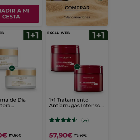
ADIR A MI
CESTA
ema de Día
1+1 Tratamiento
tora
Antiarrugas Intenso
adora - Todo
Lift Pro-Collagène 75
e Pieles 50 ml
ml
(54)
0€
57,90€
117,80€
115,80€