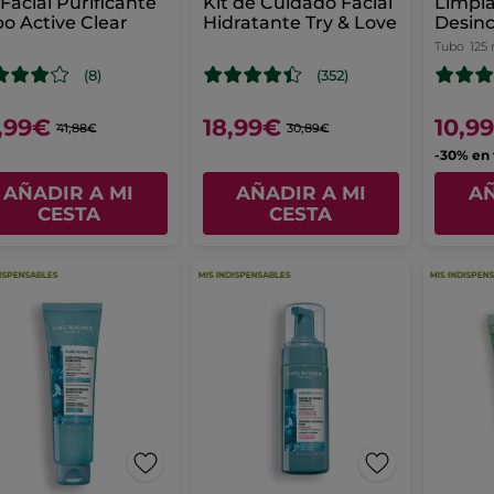
 Facial Purificante
Kit de Cuidado Facial
Limpi
o Active Clear
Hidratante Try & Love
Desinc
punto
Tubo
125
(8)
(352)
,99€
18,99€
10,9
41,88€
30,89€
-30% en 
AÑADIR A MI
AÑADIR A MI
AÑ
CESTA
CESTA