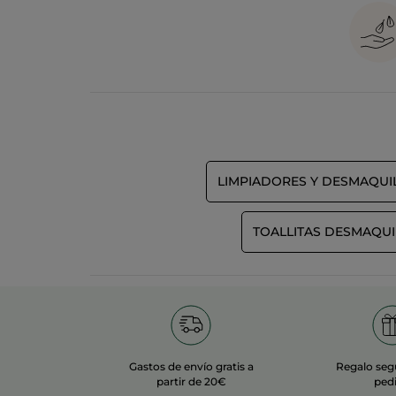
El
gel limpiador desmaquillante
es un paso inicial 
Aplicar el producto en la palma de la mano. 
Extiende el gel limpiador sobre la piel húme
Enjuaga con abundante agua y seca suavemen
Una vez utilizado el gel limpiador facial la piel que
Gel limpiador Yves Rocher
Una rutina de belleza pasa por una piel limpia en 
Gel limpiador para pieles mixtas:
el gel limp
refrescantes.
LIMPIADORES Y DESMAQUI
Gel facial para pieles secas y apagadas:
el ge
aportando un extra de hidratación. Además, e
plus de oxigenación y frescura.
Nuestros
geles desmaquillantes
están formulados c
más allá, así nuestros frascos son de plástico 100%
TOALLITAS DESMAQUI
En Yves Rocher podrás encontrar el
mejor gel limpi
Gastos de envío gratis a
Regalo seg
partir de 20€
ped