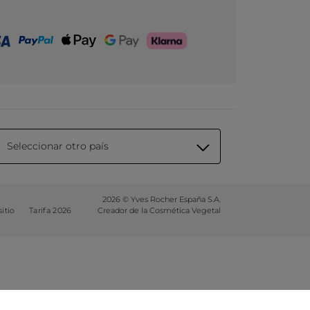
Seleccionar otro país
2026 © Yves Rocher España S.A.
itio
Tarifa 2026
Creador de la Cosmética Vegetal