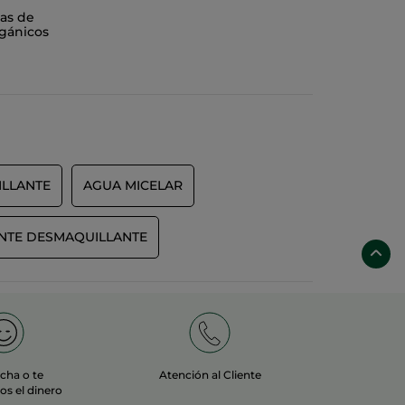
as de
gánicos
 para aplicar los siguientes tratamientos.
dor facial
para cada tipo de piel:
cias a la Hierbabuena Bio y sus propiedades
ILLANTE
AGUA MICELAR
propiedades oxigenantes, limpia y refresca la piel
a textura diferente consigue aportar a la piel un
ero nuestro compromiso con el medioambiente va
a una red de producción sostenible y responsable.
NTE DESMAQUILLANTE
echa o te
Atención al Cliente
s el dinero