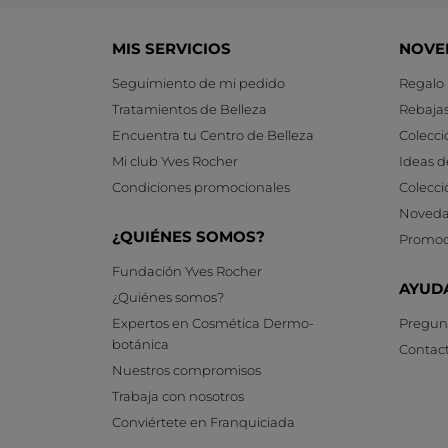
MIS SERVICIOS
NOVE
Seguimiento de mi pedido
Regalo
Tratamientos de Belleza
Rebaja
Encuentra tu Centro de Belleza
Colecci
Mi club Yves Rocher
Ideas d
Condiciones promocionales
Colecci
Noveda
¿QUIÉNES SOMOS?
Promoc
Fundación Yves Rocher
AYUD
¿Quiénes somos?
Expertos en Cosmética Dermo-
Pregunt
botánica
Contac
Nuestros compromisos
Trabaja con nosotros
Conviértete en Franquiciada