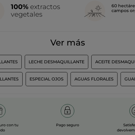
en la rutina de limpieza de la piel:
100%
extractos
60 hectáre
Con una pequeña cantidad es suficiente para notar su efectividad.
campos or
vegetales
da y masajea el rostro con suaves movimientos.
te con una toalla.
da fresca y con una agradable sensación de limpieza, y ya está lista
Ver más
profundidad, y para ello en Yves Rocher contamos con un
gel limpia
iador desincrustante limpia la piel y elimina los puntos negros gra
LLANTES
LECHE DESMAQUILLANTE
ACEITE DESMAQU
l limpiador ultra frescor formulado con Micro Alga Tetraselmis, con 
n Yves Rocher tenemos la espuma limpiadora oxigenante, que con un
on ingredientes naturales que cuidan de tu piel y del planeta, p
 reciclado y reciclable. Además, nuestros ingredientes pertenecen 
LLANTES
ESPECIAL OJOS
AGUAS FLORALES
GUA
ador facia
l para lucir una piel perfecta. ¡Descubre el tuyo!
uro con tu
Pago seguro
Satisf
ido
devolvemo