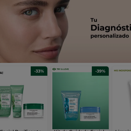
-33%
-39%