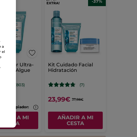
-37%
e
e a
 el
o
mpiador Ultra-
Kit Cuidado Facial
o
r Pure Algue
Hidratación
 ml
(803)
(7)
€
23,99€
37,88€
tu 2º limpiador:
ADIR A MI
AÑADIR A MI
CESTA
CESTA