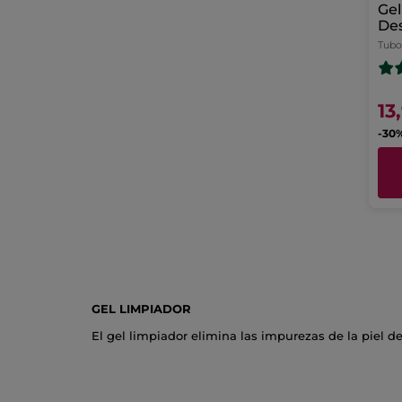
Gel
Des
Tubo
13
-30%
GEL LIMPIADOR
El gel limpiador elimina las impurezas de la piel d
componentes grasos, notarás la piel de tu rostro li
Aplicación del gel limpiador facial