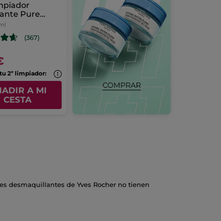
mpiador
cante Pure
e
 ml
(367)
€
tu 2º limpiador:
ADIR A MI
CESTA
geles desmaquillantes de Yves Rocher no tienen