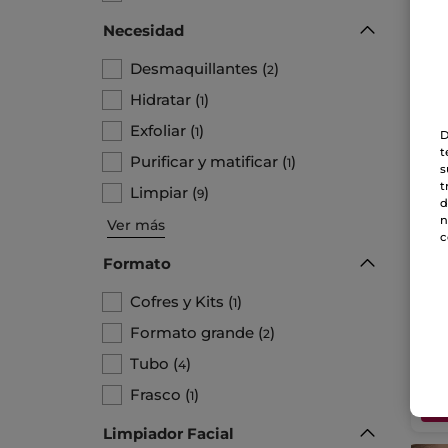
Necesidad
Desmaquillantes
(
)
2
Hidratar
(
)
1
Exfoliar
(
)
1
D
t
Purificar y matificar
(
)
1
s
t
Limpiar
(
)
9
d
Gel
n
Ver más
fre
c
Fras
Formato
Cofres y Kits
(
)
1
11
Formato grande
(
)
2
-30%
Tubo
(
)
4
Frasco
(
)
1
Limpiador Facial