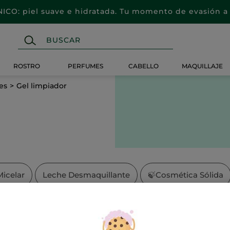
CO: piel suave e hidratada. Tu momento de evasión a 
ROSTRO
PERFUMES
CABELLO
MAQUILLAJE
es
Gel limpiador
icelar
Leche Desmaquillante
🍃
Cosmética Sólida