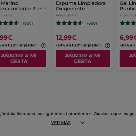
 Marino
Espuma Limpiadora
Gel Li
maquillante 3 en 1
Oxigenante
Purifi
Menth
150 ml
Frasco
150 ml
Tubo
125
(930)
(698)
,99€
12,99€
6,99
 en tu 2º limpiador:
-30% en tu 2º limpiador:
-30% en 
AÑADIR A MI
AÑADIR A MI
AÑ
CESTA
CESTA
ejándola lista para los siguientes tratamientos. Gracias a que los 
mpia y fresca en cuestión de segundos.
VER MÁS