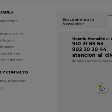
DADES
Suscribirme a
la
 por compra
Newsletter
s
ón de Navidad
Horario Atención al 
e Regalo
910 31 88 63
ón Monoi
902 20 20 44
des del mes
atencion_al_c
iones del mes
de lunes a viernes, de 9:00 a 
A Y CONTACTO
as y respuestas
to