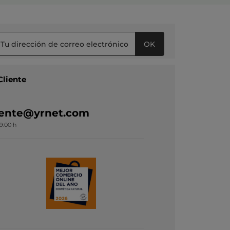
OK
Cliente
liente@yrnet.com
19:00 h