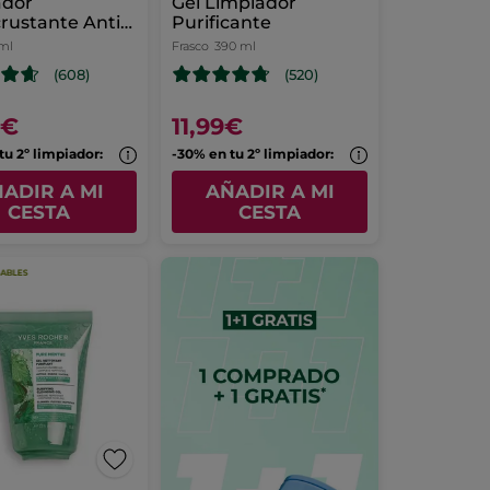
ador
Gel Limpiador
rustante Anti-
Purificante
s negros
 ml
Frasco
390 ml
(608)
(520)
9€
11,99€
tu 2º limpiador:
-30% en tu 2º limpiador:
ADIR A MI
AÑADIR A MI
CESTA
CESTA