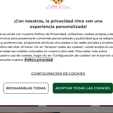
¡Con nosotros, la privacidad rima con una
experiencia personalizada!
e acuerdo con nuestra Política de Privacidad, utilizamos cookies propias y d
erceros para presentarle contenido personalizado y publicidad que se adapt
us preferencias, proponerle servicios vinculados a las redes sociales y analizar
ráfico del sitio. Al hacer clic en "Aceptar todas las cookies", usted acepta el us
e todas las cookies colocadas en nuestro sitio web. Para saber más sobre
 Limpiador Ultra-
Limpiador Sólido
Gel Li
uestro uso de cookies, haga clic en "Configuración de cookies" en el banner 
scor
Rostro
fresco
onsulte nuestra
Politica privacidad
co
390 ml
Papel
75 g
Tubo
125
(1054)
(131)
CONFIGURACIÓN DE COOKIES
,99€
9,99€
6,99
RECHAZARLAS TODAS
ACEPTAR TODAS LAS COOKIES
 en tu 2º limpiador:
-30% en tu 2º limpiador:
-30% en 
AÑADIR A MI
AÑADIR A MI
AÑ
CESTA
CESTA