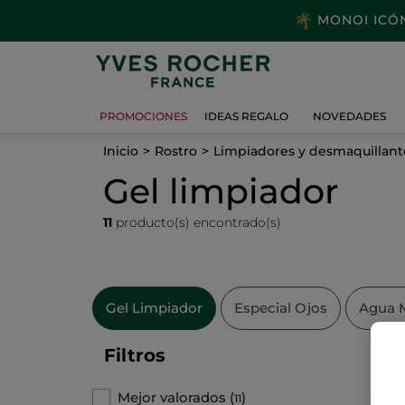
MONOI ICÓNI
PROMOCIONES
IDEAS REGALO
NOVEDADES
Inicio
Rostro
Limpiadores y desmaquillant
Gel limpiador
11
producto(s) encontrado(s)
Gel Limpiador
Especial Ojos
Agua M
Filtros
Mejor valorados
(
)
11