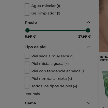
Agua micelar
(
)
1
Gel limpiador
(
)
1
Precio
6,99 €
27,99 €
Tipo de piel
Piel seca a muy seca
(
)
1
Piel mixta a grasa
(
)
4
Piel con tendencia acnéica
(
)
2
Piel normal a mixta
(
)
4
Todos los tipos de piel
(
)
4
Ver más
Gama