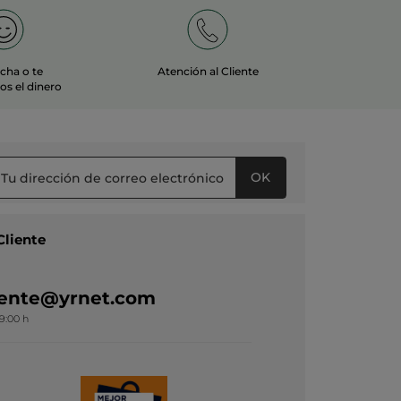
echa o te
Atención al Cliente
s el dinero
OK
Cliente
liente@yrnet.com
19:00 h