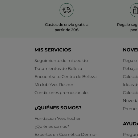
Gastos de envío gratis a
Regalo seg
partir de 20€
ped
MIS SERVICIOS
NOVE
Seguimiento de mi pedido
Regalo
Tratamientos de Belleza
Rebaja
Encuentra tu Centro de Belleza
Colecci
Mi club Yves Rocher
Ideas d
Condiciones promocionales
Colecci
Noveda
¿QUIÉNES SOMOS?
Promoc
Fundación Yves Rocher
AYUD
¿Quiénes somos?
Expertos en Cosmética Dermo-
Pregunt