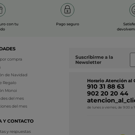
uro con tu
Pago seguro
Satisf
ido
devolvemo
DADES
Suscribirme a
la
 por compra
Newsletter
s
ón de Navidad
Horario Atención al 
e Regalo
910 31 88 63
ón Monoi
902 20 20 44
des del mes
atencion_al_c
iones del mes
de lunes a viernes, de 9:00 a 
A Y CONTACTO
as y respuestas