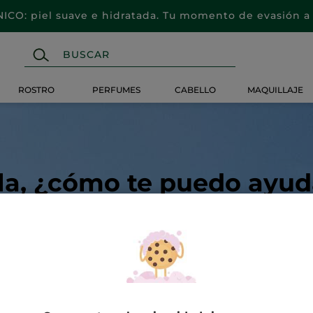
CO: piel suave e hidratada. Tu momento de evasión a 
ROSTRO
PERFUMES
CABELLO
MAQUILLAJE
la, ¿cómo te puedo ayud