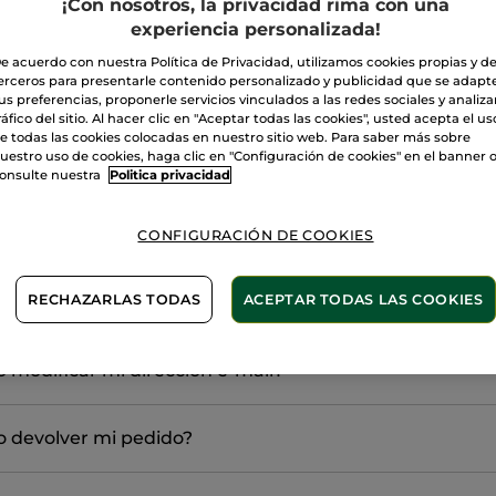
¡Con nosotros, la privacidad rima con una
experiencia personalizada!
 respuestas a las preguntas más frecuente
e acuerdo con nuestra Política de Privacidad, utilizamos cookies propias y d
erceros para presentarle contenido personalizado y publicidad que se adapt
os gastos de envío y los plazos de entrega?
us preferencias, proponerle servicios vinculados a las redes sociales y analizar
ráfico del sitio. Al hacer clic en "Aceptar todas las cookies", usted acepta el us
e todas las cookies colocadas en nuestro sitio web. Para saber más sobre
uestro uso de cookies, haga clic en "Configuración de cookies" en el banner 
 con total seguridad en la página web yves-rocher.es?
onsulte nuestra
Politica privacidad
 particular:
conocer el estado de mi pedido?
CONFIGURACIÓN DE COOKIES
de Correos:
RECHAZARLAS TODAS
ACEPTAR TODAS LAS COOKIES
una cuenta en la página web de Yves Rocher?
sión
Mis pedidos
modificar mi dirección e-mail?
igurar Apple pay en tu dispositivo: Abre la app "Wallet" y toca
 detalles de tu tarjeta de crédito o débito. Puede que se te pi
uridad enviado por tu banco.
reo electrónico y Códico postal
lizar el pago: Selecciona "Apple Pay" como método de pago. Ver
 devolver mi pedido?
ero de seguimiento
h ID o tu código para autorizar la transacción.
(sólo envíos a Canarias):
hasta el 31 de julio de 2025
firmación: Tras completar el pago, recibirás una notificación e