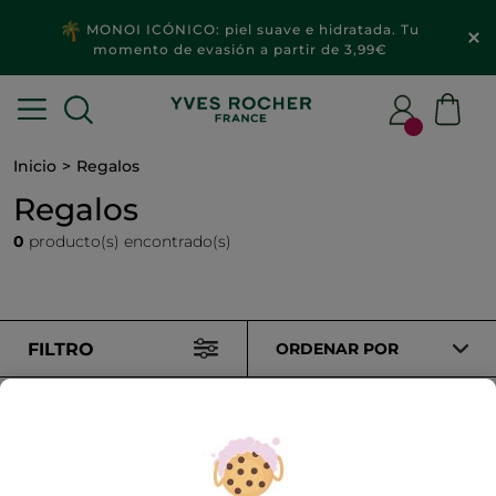
MONOI ICÓNICO: piel suave e hidratada. Tu
momento de evasión a partir de 3,99€
Inicio
Regalos
Regalos
0
producto(s) encontrado(s)
FILTRO
ORDENAR POR