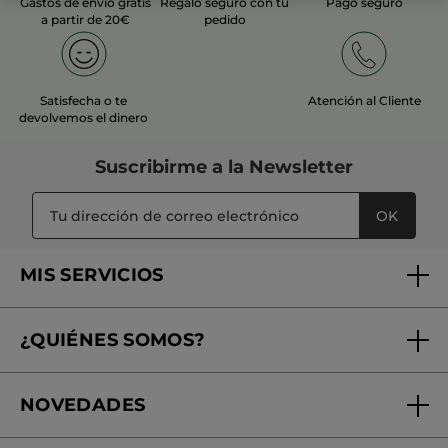
Gastos de envío gratis
Regalo seguro con tu
Pago seguro
a partir de 20€
pedido
Satisfecha o te
Atención al Cliente
devolvemos el dinero
Suscribirme a
la Newsletter
OK
MIS SERVICIOS
Seguimiento de mi pedido
¿QUIÉNES SOMOS?
Tratamientos de Belleza
Fundación Yves Rocher
Encuentra tu Centro de Belleza
NOVEDADES
¿Quiénes somos?
Mi club Yves Rocher
Regalo por compra