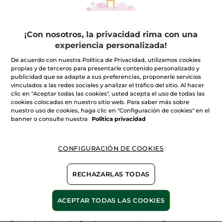
¡Con nosotros, la privacidad rima con una
experiencia personalizada!
100%
extractos
60 hectáreas de
De acuerdo con nuestra Política de Privacidad, utilizamos cookies
campos orgánicos
vegetales
propias y de terceros para presentarle contenido personalizado y
publicidad que se adapte a sus preferencias, proponerle servicios
vinculados a las redes sociales y analizar el tráfico del sitio. Al hacer
clic en "Aceptar todas las cookies", usted acepta el uso de todas las
cookies colocadas en nuestro sitio web. Para saber más sobre
nuestro uso de cookies, haga clic en "Configuración de cookies" en el
Ver más
banner o consulte nuestra
Politica privacidad
CONFIGURACIÓN DE COOKIES
T
LIMPIADORES Y DESMAQUILLANTES
MIS INDISPENS
RECHAZARLAS TODAS
ACEPTAR TODAS LAS COOKIES