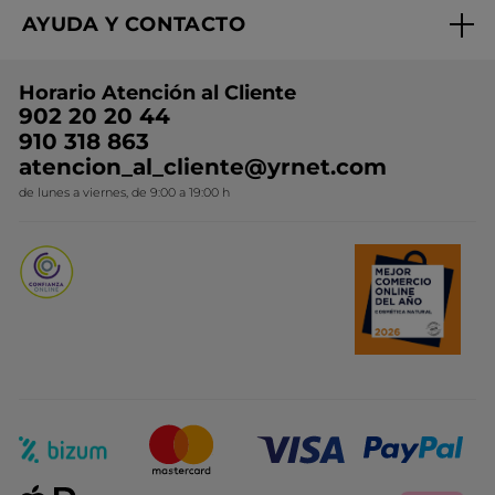
Expertos en Cosmética Dermo-botánica
Condiciones promocionales
AYUDA Y CONTACTO
Rebajas
Nuestros compromisos
Preguntas y respuestas
Colección de Navidad
Trabaja con nosotros
Horario Atención al Cliente
Contacto
Ideas de Regalo
902 20 20 44
Conviértete en Franquiciada
910 318 863
Colección Monoi
atencion_al_cliente@yrnet.com
Novedades del mes
de lunes a viernes, de 9:00 a 19:00 h
Promociones del mes