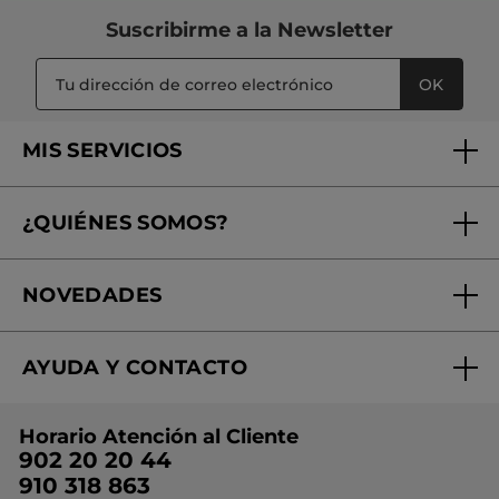
Suscribirme a
la Newsletter
OK
MIS SERVICIOS
Seguimiento de mi pedido
¿QUIÉNES SOMOS?
Tratamientos de Belleza
Fundación Yves Rocher
Encuentra tu Centro de Belleza
NOVEDADES
¿Quiénes somos?
Mi club Yves Rocher
Regalo por compra
Expertos en Cosmética Dermo-botánica
Condiciones promocionales
AYUDA Y CONTACTO
Rebajas
Nuestros compromisos
Preguntas y respuestas
Colección de Navidad
Trabaja con nosotros
Horario Atención al Cliente
Contacto
Ideas de Regalo
902 20 20 44
Conviértete en Franquiciada
910 318 863
Colección Monoi