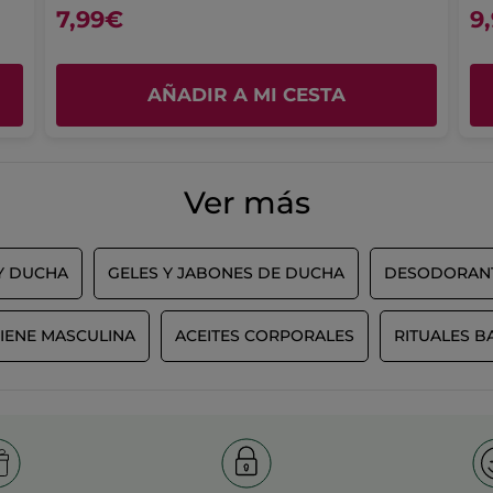
media
TRADUCIR CON GOOGLE
7,99€
9
calidad-
es
precio,
Recomienda este producto
Sí
4.4
Placer
La
de
de
valoración
Inicialmente publicado en yves-rocher.fr
5.
uso,
AÑADIR A MI CESTA
media
La
es
valoración
MÁS
4.3
media
de
es
5.
Ver más
4.5
de
5.
Y DUCHA
GELES Y JABONES DE DUCHA
DESODORAN
IENE MASCULINA
ACEITES CORPORALES
RITUALES B