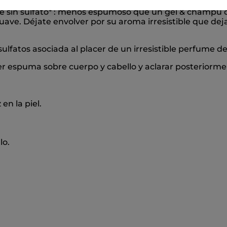
sin sulfato* : menos espumoso que un gel & champú clá
ave. Déjate envolver por su aroma irresistible que de
ulfatos asociada al placer de un irresistible perfume d
r espuma sobre cuerpo y cabello y aclarar posteriorm
en la piel.
lo.