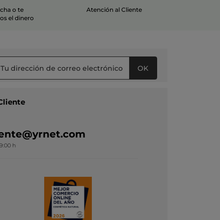
echa o te
Atención al Cliente
s el dinero
OK
Cliente
liente@yrnet.com
19:00 h