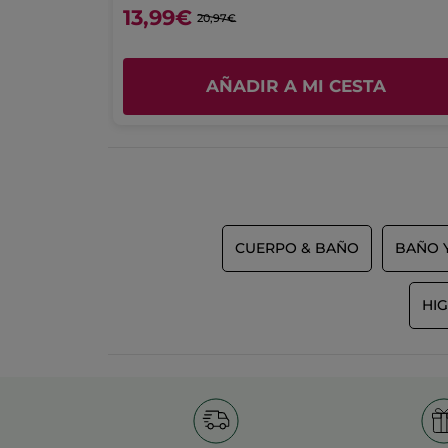
13,99€
20,97€
Placer de uso
4.5
A
AÑADIR A MI CESTA
CUERPO & BAÑO
BAÑO 
HIG