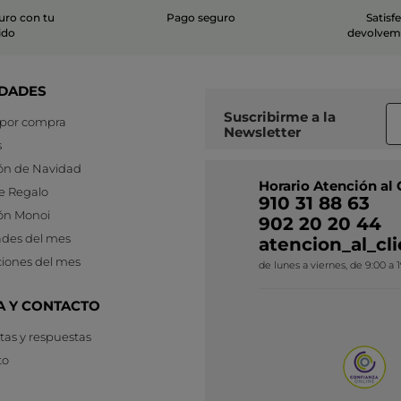
uro con tu
Pago seguro
Satisf
ido
devolvemo
DADES
Suscribirme a
la
 por compra
Newsletter
s
ón de Navidad
Horario Atención al 
e Regalo
910 31 88 63
ón Monoi
902 20 20 44
des del mes
atencion_al_c
iones del mes
de lunes a viernes, de 9:00 a 
A Y CONTACTO
as y respuestas
to