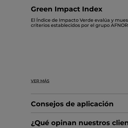
Green Impact Index
AQUA/WATER/EAU
COCAMIDOPROPYL 
El Índice de Impacto Verde evalúa y mues
SODIUM LAUROYL METHYL ISETHIONATE
criterios establecidos por el grupo AFNOR
GUAR HYDROXYPROPYLTRIMONIUM CH
COCOS NUCIFERA (COCONUT) OIL
GARD
* Ingredientes de Origen Natural
* Ingredientes sintéticos
VER MÁS
Consejos de aplicación
¿Qué opinan nuestros clie