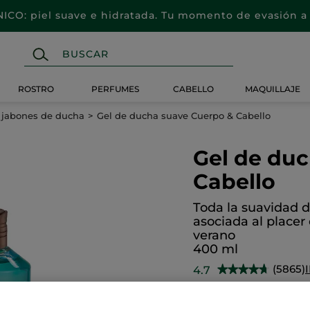
CO: piel suave e hidratada. Tu momento de evasión a 
ROSTRO
PERFUMES
CABELLO
MAQUILLAJE
y jabones de ducha
Gel de ducha suave Cuerpo & Cabello
Gel de du
Cabello
Toda la suavidad d
asociada al placer
verano
400 ml
(5865)
4.7
★★★★★
★★★★★
4.7
de
5,99€
5
estrellas.