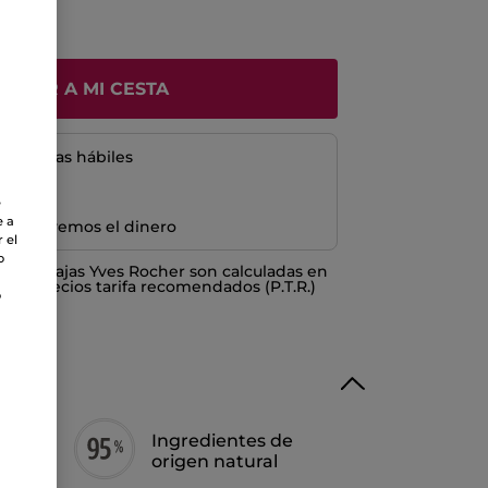
ÑADIR A MI CESTA
5 a 8 días hábiles
e
e a
e devolvemos el dinero
 el
o
o ventajas Yves Rocher son calculadas en
los Precios tarifa recomendados (P.T.R.)
o
o
Ingredientes de
origen natural