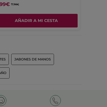
,99€
15,90€
Recomienda este producto
11,98€
Sí
Inicialmente publicado en yves-rocher.fr
AÑADIR A MI CESTA
TES
JABONES DE MANOS
AÑO