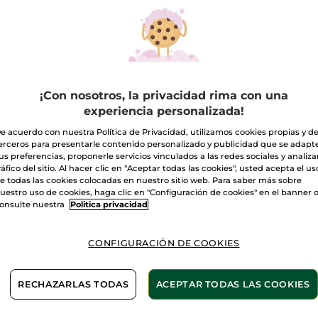
Leer
reseñas
Cantidad
de
Gel
de
ducha
A
suave
Cuerpo
&
Cabello
¡Con nosotros, la privacidad rima con una
Entrega entre 
experiencia personalizada!
Pago Seguro
e acuerdo con nuestra Política de Privacidad, utilizamos cookies propias y d
erceros para presentarle contenido personalizado y publicidad que se adapt
Satisfecho o t
us preferencias, proponerle servicios vinculados a las redes sociales y analizar
ráfico del sitio. Al hacer clic en "Aceptar todas las cookies", usted acepta el us
Las promociones 
e todas las cookies colocadas en nuestro sitio web. Para saber más sobre
comparación con 
uestro uso de cookies, haga clic en "Configuración de cookies" en el banner 
VER P.T.R 2026
onsulte nuestra
Politica privacidad
CONFIGURACIÓN DE COOKIES
RECHAZARLAS TODAS
ACEPTAR TODAS LAS COOKIES
Frasco de plástic
Sin sulfatos
100% reciclado