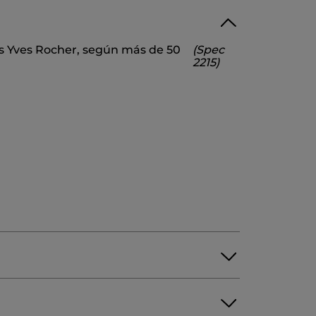
RIN
os Yves Rocher, según más de 50
(Spec
C ACID
SORBIC ACID
2215)
DISUCCINATE