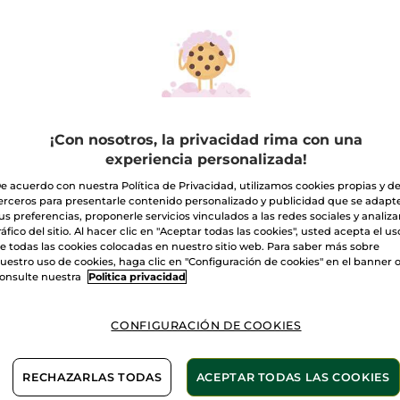
reseñas
Cantidad
de
Crema
de
Cuidado
A
Ultranutritiva
Entrega entre 
¡Con nosotros, la privacidad rima con una
Pago Seguro
experiencia personalizada!
Satisfecho o t
e acuerdo con nuestra Política de Privacidad, utilizamos cookies propias y d
erceros para presentarle contenido personalizado y publicidad que se adapt
Las promociones 
us preferencias, proponerle servicios vinculados a las redes sociales y analizar
comparación con 
ráfico del sitio. Al hacer clic en "Aceptar todas las cookies", usted acepta el us
VER P.T.R 2026
e todas las cookies colocadas en nuestro sitio web. Para saber más sobre
uestro uso de cookies, haga clic en "Configuración de cookies" en el banner 
onsulte nuestra
Politica privacidad
CONFIGURACIÓN DE COOKIES
ntes de
Sin si
atural
RECHAZARLAS TODAS
ACEPTAR TODAS LAS COOKIES