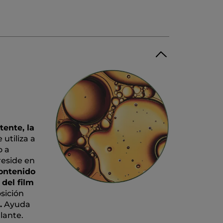
tente, la
utiliza a
o a
reside en
contenido
del film
sición
.
Ayuda
lante.