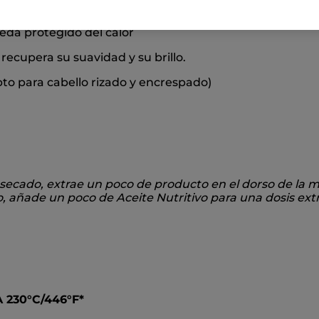
re y controla el encrespamiento
eda protegido del calor
 recupera su suavidad y su brillo.
pto para cabello rizado y encrespado)
 el secado, extrae un poco de producto en el dorso de l
o, añade un poco de Aceite Nutritivo para una dosis extr
 230°C/446°F*