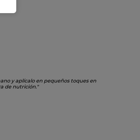
a mano y aplícalo en pequeños toques en
a de nutrición."