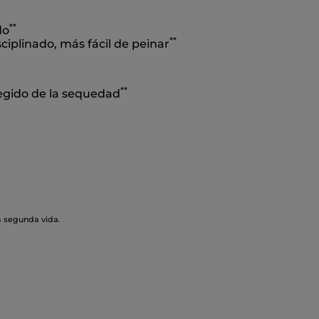
*
*
do
*
*
ciplinado, más fácil de peinar
*
*
egido de la sequedad
a segunda vida.