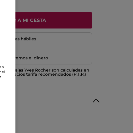
ÑADIR A MI CESTA
5 a 8 días hábiles
e devolvemos el dinero
e
e a
o ventajas Yves Rocher son calculadas en
 el
los Precios tarifa recomendados (P.T.R.)
o
o
liconas