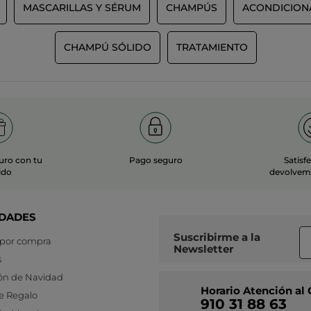
MASCARILLAS Y SÉRUM
CHAMPÚS
ACONDICION
CHAMPÚ SÓLIDO
TRATAMIENTO
uro con tu
Pago seguro
Satisf
ido
devolvemo
DADES
Suscribirme a
la
 por compra
Newsletter
s
ón de Navidad
Horario Atención al 
e Regalo
910 31 88 63