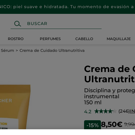
CO: piel suave e hidratada. Tu momento de evasión a 
ROSTRO
PERFUMES
CABELLO
MAQUILLAJE
y Sérum
Crema de Cuidado Ultranutritiva
Crema de 
Ultranutrit
Disciplina y proteg
instrumental
150 ml
(246)
I
4.2
★★★★★
★★★★★
4.2
de
8,50€
9,9
-15%
5
estrellas.
Leer