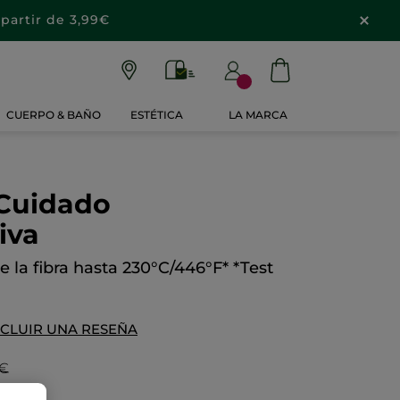
partir de 3,99€
CUERPO & BAÑO
ESTÉTICA
LA MARCA
Cuidado
iva
e la fibra hasta 230°C/446°F* *Test
NCLUIR UNA RESEÑA
9€