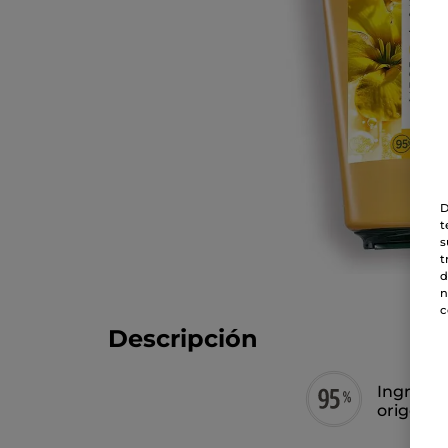
D
t
s
t
d
n
c
Descripción
Ingredie
origen n