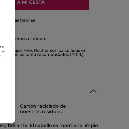
ÑADIR A MI CESTA
5 a 8 días hábiles
e devolvemos el dinero
e
e a
o ventajas Yves Rocher son calculadas en
 el
los Precios tarifa recomendados (P.T.R.)
o
o
Cartón reciclado de
nuestros residuos
y brillante. El cabello se mantiene limpio