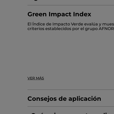
Green Impact Index
DISODIUM LAURYL SULFOSUCCINATE
S
El Índice de Impacto Verde evalúa y mues
HYDROGENATED CASTOR OIL
CETYL A
criterios establecidos por el grupo AFNOR
GLYCERIN
GLYCERYL OLEATE
CITRIC A
* Ingredientes de Origen Natural
* Ingredientes sintéticos
VER MÁS
Consejos de aplicación