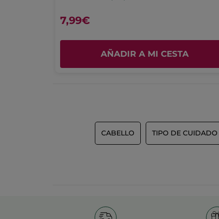
4.1
7,99€
Facilidad de uso
4.2
A
AÑADIR A MI CESTA
CABELLO
TIPO DE CUIDADO