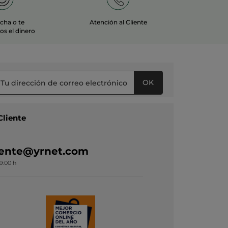
echa o te
Atención al Cliente
s el dinero
OK
Cliente
liente@yrnet.com
19:00 h