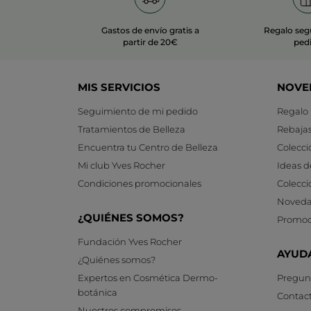
Gastos de envío gratis a
Regalo seg
partir de 20€
ped
MIS SERVICIOS
NOVE
Seguimiento de mi pedido
Regalo
Tratamientos de Belleza
Rebaja
Encuentra tu Centro de Belleza
Colecci
Mi club Yves Rocher
Ideas d
Condiciones promocionales
Colecci
Noveda
¿QUIÉNES SOMOS?
Promoc
Fundación Yves Rocher
AYUD
¿Quiénes somos?
Expertos en Cosmética Dermo-
Pregunt
botánica
Contac
Nuestros compromisos