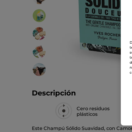
D
t
s
t
d
n
c
Descripción
Cero residuos
plásticos
Este Champú Sólido Suavidad, con Camomila