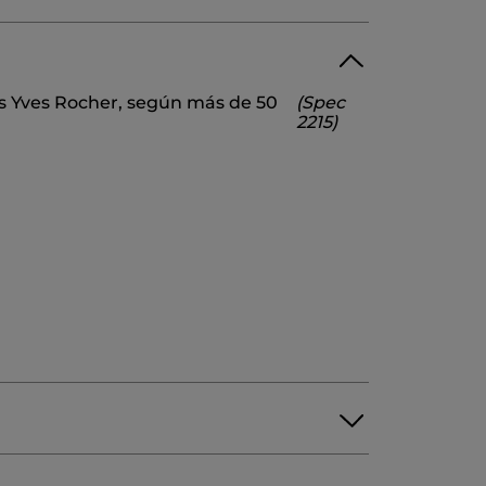
WATER/EAU
MALTODEXTRIN
os Yves Rocher, según más de 50
(Spec
OLIA SEED OIL
DICAPRYLYL ETHER
2215)
EXTRACT
10527v0