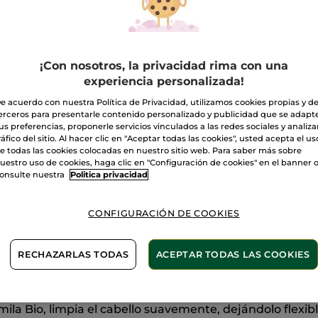
Suavidad
A
Entrega entre 
¡Con nosotros, la privacidad rima con una
Pago Seguro
experiencia personalizada!
Satisfecho o t
e acuerdo con nuestra Política de Privacidad, utilizamos cookies propias y d
erceros para presentarle contenido personalizado y publicidad que se adapt
Las promociones 
us preferencias, proponerle servicios vinculados a las redes sociales y analizar
comparación con 
ráfico del sitio. Al hacer clic en "Aceptar todas las cookies", usted acepta el us
VER P.T.R 2026
e todas las cookies colocadas en nuestro sitio web. Para saber más sobre
uestro uso de cookies, haga clic en "Configuración de cookies" en el banner 
onsulte nuestra
Politica privacidad
CONFIGURACIÓN DE COOKIES
RECHAZARLAS TODAS
ACEPTAR TODAS LAS COOKIES
Sin sulfatos
 Bio, limpia el cabello suavemente, dejándolo flexible 