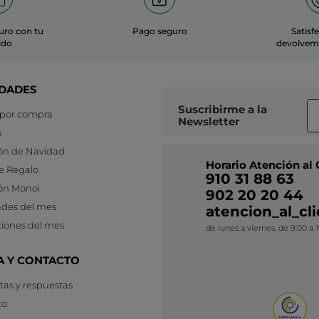
uro con tu
Pago seguro
Satisf
ido
devolvemo
DADES
Suscribirme a
la
 por compra
Newsletter
s
ón de Navidad
Horario Atención al 
e Regalo
910 31 88 63
ón Monoi
902 20 20 44
des del mes
atencion_al_c
iones del mes
de lunes a viernes, de 9:00 a 
A Y CONTACTO
as y respuestas
to