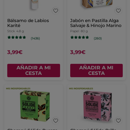
Bálsamo de Labios
Jabón en Pastilla Alga
Karité
Salvaje & Hinojo Marino
Stick
4.8 g
Papel
80 g
(1436)
(260)
3,99€
3,99€
AÑADIR A MI
AÑADIR A MI
CESTA
CESTA