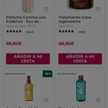
Perfume Comme une
Tratamiento Extra-
Evidence - Eau de
regenerante
Parfum
Frasco en Spray
100 ml
Tarro
75 ml
(3843)
(1930)
69,90€
49,90€
AÑADIR A MI
AÑADIR A MI
CESTA
CESTA
-15%