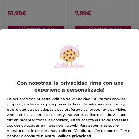
51,90€
7,99€
AÑADIR A MI
AÑADIR A MI
CESTA
CESTA
¡Con nosotros, la privacidad rima con una
experiencia personalizada!
Contorno de Ojos Anti-
Champú Sólido
De acuerdo con nuestra Política de Privacidad, utilizamos cookies
arrugas y Anti-bolsas
Suavidad
propias y de terceros para presentarle contenido personalizado y
Tubo
14 ml
Solido
60 g
publicidad que se adapte a sus preferencias, proponerle servicios
vinculados a las redes sociales y analizar el tráfico del sitio. Al hacer
(739)
(422)
clic en "Aceptar todas las cookies", usted acepta el uso de todas las
cookies colocadas en nuestro sitio web. Para saber más sobre
39,90€
7,99€
nuestro uso de cookies, haga clic en "Configuración de cookies" en el
banner o consulte nuestra
Politica privacidad