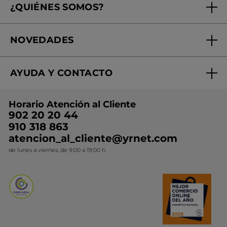
¿QUIÉNES SOMOS?
Tratamientos de Belleza
Fundación Yves Rocher
Encuentra tu Centro de Belleza
NOVEDADES
¿Quiénes somos?
Mi club Yves Rocher
Regalo por compra
Expertos en Cosmética Dermo-botánica
Condiciones promocionales
AYUDA Y CONTACTO
Rebajas
Nuestros compromisos
Preguntas y respuestas
Colección de Navidad
Trabaja con nosotros
Horario Atención al Cliente
Contacto
Ideas de Regalo
902 20 20 44
Conviértete en Franquiciada
910 318 863
Colección Monoi
atencion_al_cliente@yrnet.com
Novedades del mes
de lunes a viernes, de 9:00 a 19:00 h
Promociones del mes