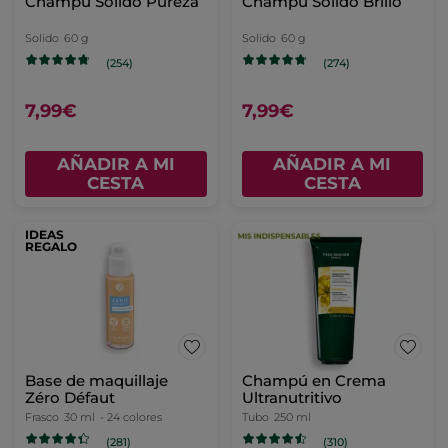
Champú Sólido Pureza
Champú Sólido Brillo
Solido
60 g
Solido
60 g
(254)
(274)
7,99€
7,99€
AÑADIR A MI
AÑADIR A MI
CESTA
CESTA
IDEAS
REGALO
Base de maquillaje
Champú en Crema
Zéro Défaut
Ultranutritivo
Frasco
30 ml
- 24 colores
Tubo
250 ml
(281)
(310)