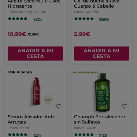
Aceite Seco Multi-usos
Gel de ducha suave
Hidratante
Cuerpo & Cabello
Frasco en Spray
125 ml
Frasco
400 ml
(1432)
(5859)
10,99€
5,99€
12,99€
AÑADIR A MI
AÑADIR A MI
CESTA
CESTA
TOP VENTAS
Sérum Alisador Anti-
Champú Fortalecedor
Arrugas
sin Sulfatos
Frasco
30 ml
Frasco
300 ml
(1231)
(1133)