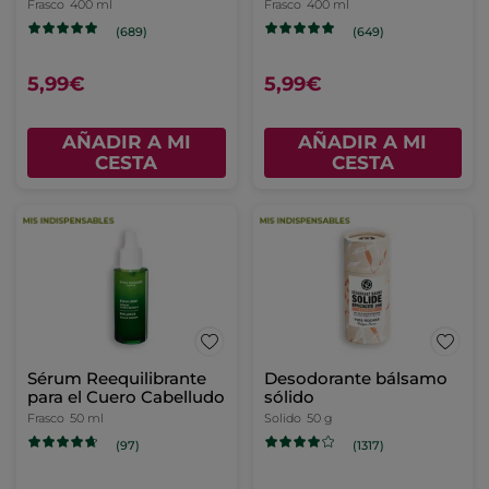
Frasco
400 ml
Frasco
400 ml
(689)
(649)
5,99€
5,99€
AÑADIR A MI
AÑADIR A MI
CESTA
CESTA
Sérum Reequilibrante
Desodorante bálsamo
para el Cuero Cabelludo
sólido
Frasco
50 ml
Solido
50 g
(97)
(1317)