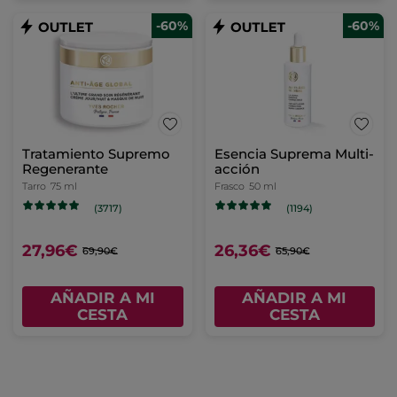
-60%
-60%
Tratamiento Supremo
Esencia Suprema Multi-
Regenerante
acción
Tarro
75 ml
Frasco
50 ml
(3717)
(1194)
27,96€
26,36€
69,90€
65,90€
AÑADIR A MI
AÑADIR A MI
CESTA
CESTA