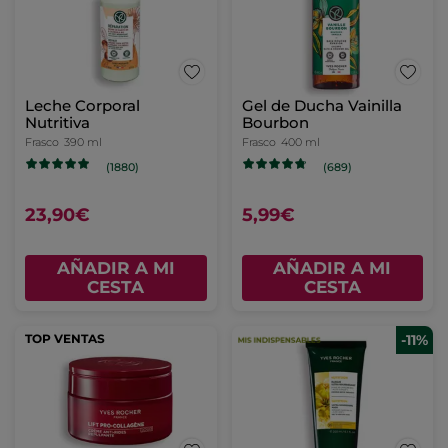
Leche Corporal
Gel de Ducha Vainilla
Nutritiva
Bourbon
Frasco
390 ml
Frasco
400 ml
(1880)
(689)
23,90€
5,99€
AÑADIR A MI
AÑADIR A MI
CESTA
CESTA
TOP VENTAS
-11%