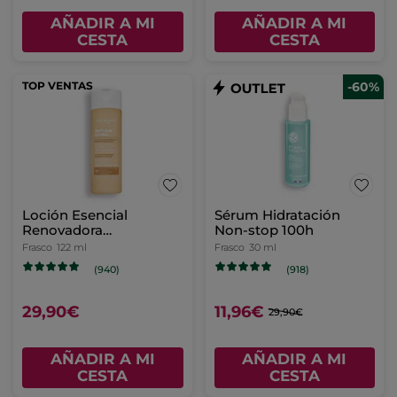
AÑADIR A MI
AÑADIR A MI
CESTA
CESTA
TOP VENTAS
-60%
Loción Esencial
Sérum Hidratación
Renovadora
Non-stop 100h
Luminosidad
Frasco
122 ml
Frasco
30 ml
(940)
(918)
29,90€
11,96€
29,90€
AÑADIR A MI
AÑADIR A MI
CESTA
CESTA