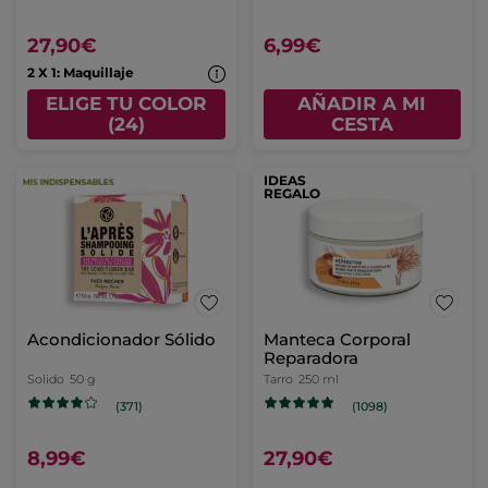
27,90€
6,99€
2 X 1: Maquillaje
ELIGE TU COLOR
AÑADIR A MI
(24)
CESTA
IDEAS
REGALO
Acondicionador Sólido
Manteca Corporal
Reparadora
Solido
50 g
Tarro
250 ml
(371)
(1098)
8,99€
27,90€