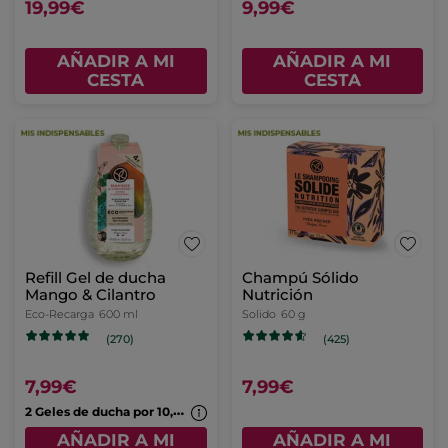
19,99€
9,99€
AÑADIR A MI
AÑADIR A MI
CESTA
CESTA
Refill Gel de ducha
Champú Sólido
Mango & Cilantro
Nutrición
Eco-Recarga
600 ml
Solido
60 g
(270)
(425)
7,99€
7,99€
2
Geles de ducha por 10,99€
AÑADIR A MI
AÑADIR A MI