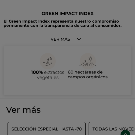
GREEN IMPACT INDEX
El Green Impact Index representa nuestro compromiso
permanente con la transparencia de cara al consumidor.
Desarrollado en colaboración con 24 marcas fundadoras, esta
herramienta evalúa el impacto medioambiental y social de
VER MÁS
cada producto. De fácil comprensión, nuestra escala de
clasificación de la A a la E ayuda a los consumidores a tomar
decisiones comprometidas, para un consumo cada vez más
responsable. De este modo, respondemos a una creciente
demanda de transparencia, proporcionando información clara,
Descubre más
aquí
pertinente y fiable sobre el impacto de nuestros productos.
100%
extractos
60 hectáreas de
campos orgánicos
vegetales
Ver más
E
SELECCIÓN ESPECIAL HASTA -70
TODAS LAS NOVE