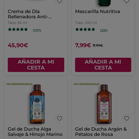
Crema de Día
Mascarilla Nutritiva
Rellenadora Anti-
Arrugas
Tarro
50 ml
Tubo
200 ml
(1011)
(221)
45,90€
7,99€
8,99€
AÑADIR A MI
AÑADIR A MI
CESTA
CESTA
Gel de Ducha Alga
Gel de Ducha Argán &
Salvaje & Hinojo Marino
Pétalos de Rosa