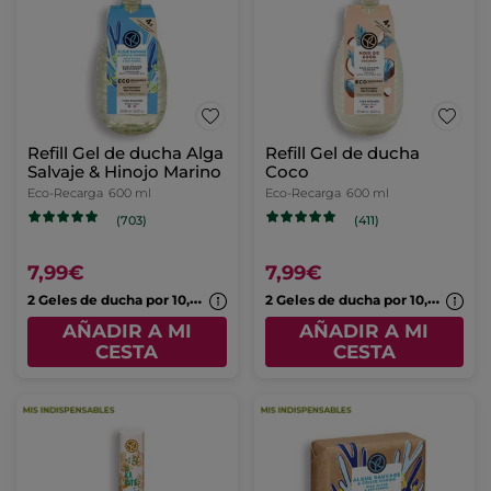
Refill Gel de ducha Alga
Refill Gel de ducha
Salvaje & Hinojo Marino
Coco
Eco-Recarga
600 ml
Eco-Recarga
600 ml
(703)
(411)
7,99€
7,99€
2
Geles de ducha por 10,99€
2
Geles de ducha por 10,99€
AÑADIR A MI
AÑADIR A MI
CESTA
CESTA