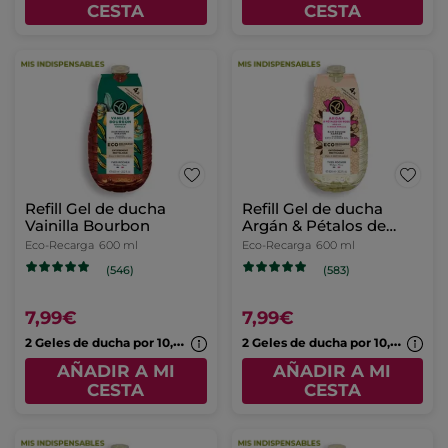
CESTA
CESTA
Refill Gel de ducha
Refill Gel de ducha
Vainilla Bourbon
Argán & Pétalos de
Rosa
Eco-Recarga
600 ml
Eco-Recarga
600 ml
(546)
(583)
7,99€
7,99€
2
Geles de ducha por 10,99€
2
Geles de ducha por 10,99€
AÑADIR A MI
AÑADIR A MI
CESTA
CESTA