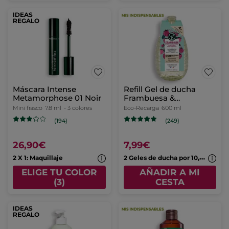
IDEAS
REGALO
Máscara Intense
Refill Gel de ducha
Metamorphose 01 Noir
Frambuesa &
Hierbabuena
Mini frasco
7.8 ml
- 3 colores
Eco-Recarga
600 ml
(194)
(249)
26,90€
7,99€
2
Geles de ducha por 10,99€
2 X 1: Maquillaje
ELIGE TU COLOR
AÑADIR A MI
(3)
CESTA
IDEAS
REGALO