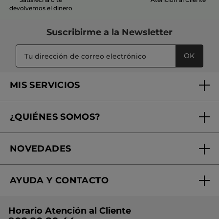
devolvemos el dinero
Suscribirme a
la Newsletter
OK
MIS SERVICIOS
Seguimiento de mi pedido
¿QUIÉNES SOMOS?
Tratamientos de Belleza
Fundación Yves Rocher
Encuentra tu Centro de Belleza
NOVEDADES
¿Quiénes somos?
Mi club Yves Rocher
Regalo por compra
Expertos en Cosmética Dermo-botánica
Condiciones promocionales
AYUDA Y CONTACTO
Rebajas
Nuestros compromisos
Preguntas y respuestas
Colección de Navidad
Trabaja con nosotros
Horario Atención al Cliente
Contacto
Ideas de Regalo