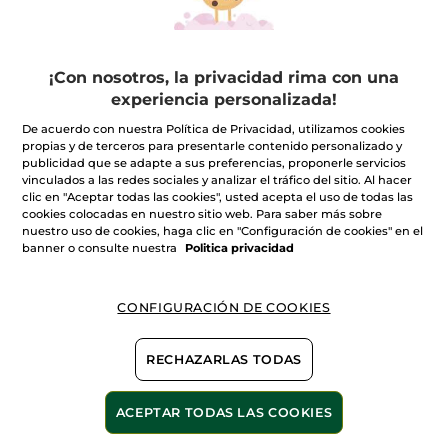
¡Con nosotros, la privacidad rima con una
experiencia personalizada!
De acuerdo con nuestra Política de Privacidad, utilizamos cookies
propias y de terceros para presentarle contenido personalizado y
¿CÓMO SE EVALÚAN LOS
publicidad que se adapte a sus preferencias, proponerle servicios
vinculados a las redes sociales y analizar el tráfico del sitio. Al hacer
PRODUCTOS?
clic en "Aceptar todas las cookies", usted acepta el uso de todas las
cookies colocadas en nuestro sitio web. Para saber más sobre
El Green Impact Index se basa en más de 50 criterios
nuestro uso de cookies, haga clic en "Configuración de cookies" en el
rigurosamente seleccionados por 120 expertos y
banner o consulte nuestra
Politica privacidad
científicos. Basados en una metodología desarrollada
bajo la supervisión de la organización oficial AFNOR*
(Association Française de Normalisation), estos criterios
garantizan una evaluación en profundidad del impacto
CONFIGURACIÓN DE COOKIES
medioambiental y social de los productos, presentada de
manera transparente y comprensible a través de una
calificación. Se tienen en cuenta todas las etapas del
RECHAZARLAS TODAS
ciclo de vida del producto, desde las materias primas
hasta los proveedores, pasando por el transporte y el
final de la vida útil del producto.
ACEPTAR TODAS LAS COOKIES
*Proceso de establecer normas o estándares que guíen