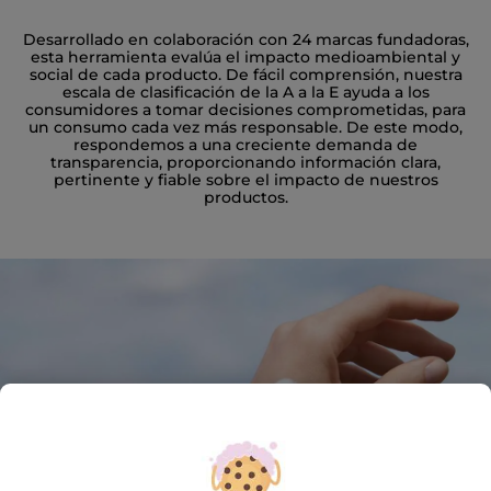
Desarrollado en colaboración con 24 marcas fundadoras,
esta herramienta evalúa el impacto medioambiental y
social de cada producto. De fácil comprensión, nuestra
escala de clasificación de la A a la E ayuda a los
consumidores a tomar decisiones comprometidas, para
un consumo cada vez más responsable. De este modo,
respondemos a una creciente demanda de
transparencia, proporcionando información clara,
pertinente y fiable sobre el impacto de nuestros
productos.