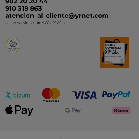
902 20 20 44
Conviértete en Franquiciada
910 318 863
Colección Monoi
atencion_al_cliente@yrnet.com
Novedades del mes
de lunes a viernes, de 9:00 a 19:00 h
Promociones del mes