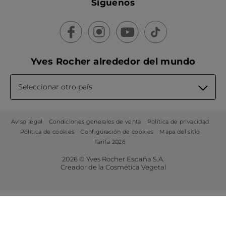
Síguenos
Yves Rocher alrededor del mundo
Seleccionar otro país
Aviso legal
Condiciones generales de venta
Política de privacidad
Política de cookies
Configuración de cookies
Mapa del sitio
Tarifa 2026
2026 © Yves Rocher España S.A.
Creador de la Cosmética Vegetal