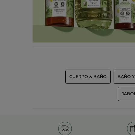
CUERPO & BAÑO
BAÑO Y
JABO