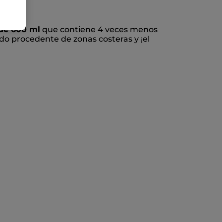
lfatos
de 600 ml
que contiene 4 veces menos
ado procedente de zonas costeras y ¡el