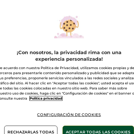
Gel
de
A
ducha
Coco
Entrega entre 
Pago Seguro
Satisfecho o t
¡Con nosotros, la privacidad rima con una
Las promociones 
experiencia personalizada!
comparación con 
VER P.T.R 2026
e acuerdo con nuestra Política de Privacidad, utilizamos cookies propias y d
erceros para presentarle contenido personalizado y publicidad que se adapt
us preferencias, proponerle servicios vinculados a las redes sociales y analizar
ráfico del sitio. Al hacer clic en "Aceptar todas las cookies", usted acepta el us
2 Geles de ducha
e todas las cookies colocadas en nuestro sitio web. Para saber más sobre
uestro uso de cookies, haga clic en "Configuración de cookies" en el banner 
onsulte nuestra
Politica privacidad
CONFIGURACIÓN DE COOKIES
ntes de
RECHAZARLAS TODAS
ACEPTAR TODAS LAS COOKIES