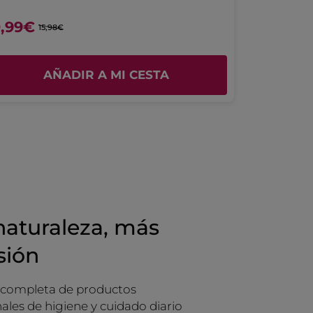
strellas.
TRADUCIR CON GOOGLE
0,99€
7,99€
15,98€
Recomienda este producto
Sí
Inicialmente publicado en yves-rocher.fr
AÑADIR A MI CESTA
naturaleza, más
sión
 completa de productos
ales de higiene y cuidado diario