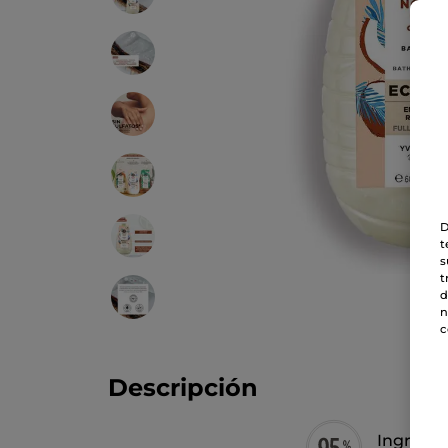
D
t
s
t
d
n
c
Descripción
Ingredie