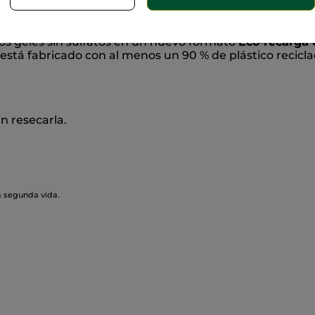
Sin su
atural
ros geles sin sulfatos en un nuevo formato
Eco-recarga 
 está fabricado con al menos un 90 % de plástico recicl
in resecarla.
a segunda vida.