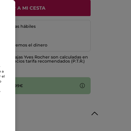
ÑADIR A MI CESTA
5 a 8 días hábiles
e devolvemos el dinero
o ventajas Yves Rocher son calculadas en
los Precios tarifa recomendados (P.T.R.)
e
e a
 el
o
 por 10,99€
o