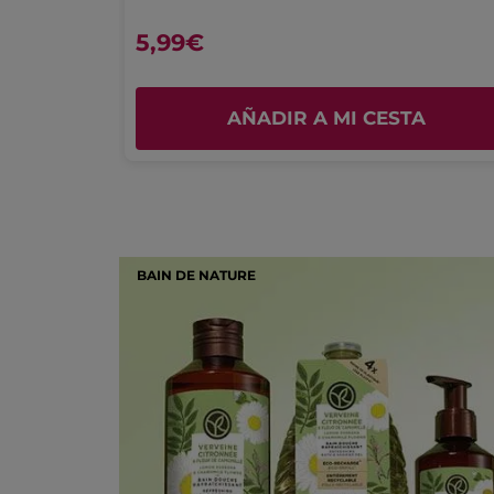
4.0
5,99€
Placer de uso
4.5
A
AÑADIR A MI CESTA
BAIN DE NATURE