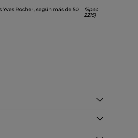
SODIUM METHYL COCOYL TAURATE
os Yves Rocher, según más de 50
(Spec
ODIUM BENZOATE
XANTHAN GUM
2215)
 GUM
BENZOIC ACID |
10723v0
to con los ojos.