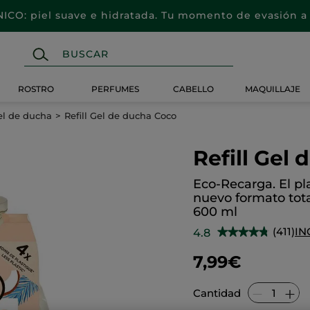
CO: piel suave e hidratada. Tu momento de evasión a 
ROSTRO
PERFUMES
CABELLO
MAQUILLAJE
gel de ducha
Refill Gel de ducha Coco
Refill Gel
Eco-Recarga. El pl
nuevo formato tot
600 ml
(411)
IN
4.8
★★★★★
★★★★★
4.8
de
7,99€
5
estrellas.
Leer
reseñas
Cantidad
de
Refill