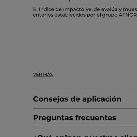
AQUA/WATER/EAU
COCAMIDOPROPYL 
El Índice de Impacto Verde evalúa y mues
GLYCOL DISTEARATE
PARFUM/FRAGRA
criterios establecidos por el grupo AFNOR
CITRIC ACID
POTASSIUM SORBATE
COU
* Ingredientes de Origen Natural
* Ingredientes sintéticos
VER MÁS
Consejos de aplicación
Preguntas frecuentes
No ingerir.
Enjuagar (abundantemente).
¿Por qué optar por la eco-recarga Bain d