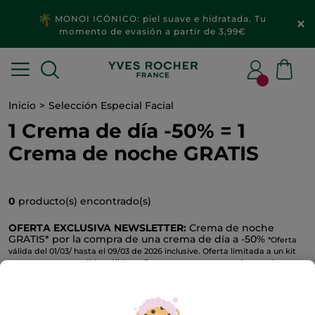
MONOI ICÓNICO: piel suave e hidratada. Tu
momento de evasión a partir de 3,99€
Inicio
Selección Especial Facial
1 Crema de día -50% = 1
Crema de noche GRATIS
0
producto(s) encontrado(s)
OFERTA EXCLUSIVA NEWSLETTER:
Crema de noche
GRATIS* por la compra de una crema de día a -50%
*Oferta
válida del 01/03/ hasta el 09/03 de 2026 inclusive. Oferta limitada a un kit
por gama y por pedido, válida en 3 sets compuestos por dos productos
.
Día/Noche de la misma gama
Anti-Age Global
Firmeza & Lifting
Nutrir & Rege