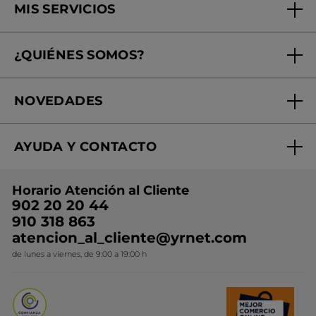
MIS SERVICIOS
Seguimiento de mi pedido
¿QUIÉNES SOMOS?
Tratamientos de Belleza
Fundación Yves Rocher
Encuentra tu Centro de Belleza
NOVEDADES
¿Quiénes somos?
Mi club Yves Rocher
Regalo por compra
Expertos en Cosmética Dermo-botánica
Condiciones promocionales
AYUDA Y CONTACTO
Rebajas
Nuestros compromisos
Preguntas y respuestas
Colección de Navidad
Trabaja con nosotros
Horario Atención al Cliente
Contacto
Ideas de Regalo
902 20 20 44
Conviértete en Franquiciada
910 318 863
Colección Monoi
atencion_al_cliente@yrnet.com
Novedades del mes
de lunes a viernes, de 9:00 a 19:00 h
Promociones del mes