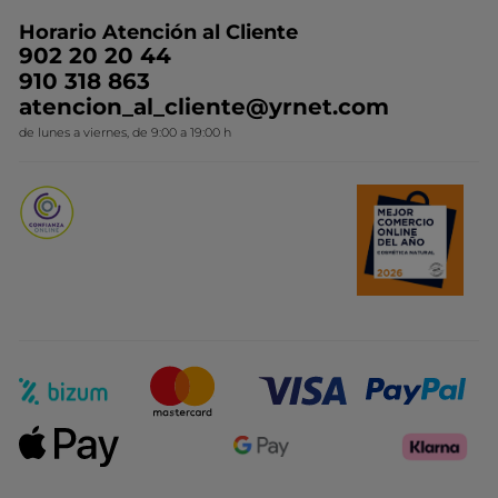
Preguntas y respuestas
Colección de Navidad
Trabaja con nosotros
Horario Atención al Cliente
Contacto
Ideas de Regalo
902 20 20 44
Conviértete en Franquiciada
910 318 863
Colección Monoi
atencion_al_cliente@yrnet.com
Novedades del mes
de lunes a viernes, de 9:00 a 19:00 h
Promociones del mes