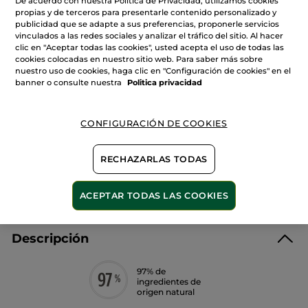
De acuerdo con nuestra Política de Privacidad, utilizamos cookies
de
propias y de terceros para presentarle contenido personalizado y
Contorno
De
publicidad que se adapte a sus preferencias, proponerle servicios
Ojos
vinculados a las redes sociales y analizar el tráfico del sitio. Al hacer
AÑADIR A MI CESTA
Reductor
clic en "Aceptar todas las cookies", usted acepta el uso de todas las
De
Ojeras
cookies colocadas en nuestro sitio web. Para saber más sobre
nuestro uso de cookies, haga clic en "Configuración de cookies" en el
banner o consulte nuestra
Politica privacidad
Entrega entre 5 a 8 días hábiles
Pago Seguro
CONFIGURACIÓN DE COOKIES
Satisfecho o te devolvemos el dinero
RECHAZARLAS TODAS
Las promociones o ventajas Yves Rocher son
calculadas en comparación con los Precios tarifa
recomendados (P.T.R.)
VER P.T.R 2026
ACEPTAR TODAS LAS COOKIES
Descripción
97% de
ingredientes de
origen natural