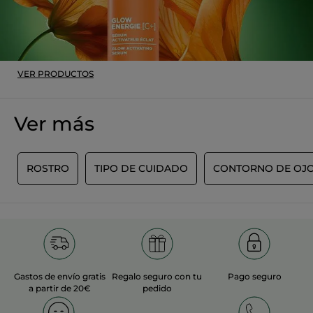
Inicialmente publicado en yves-rocher.fr
MÁS
VER PRODUCTOS
Ver más
N
ROSTRO
TIPO DE CUIDADO
CONTORNO DE OJO
Gastos de envío gratis
Regalo seguro con tu
Pago seguro
a partir de 20€
pedido