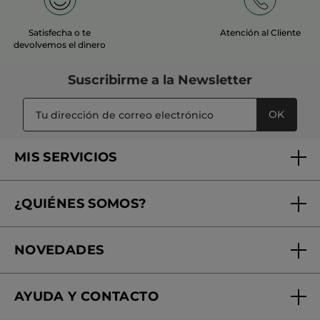
Satisfecha o te
Atención al Cliente
devolvemos el dinero
Suscribirme a
la Newsletter
OK
MIS SERVICIOS
Seguimiento de mi pedido
¿QUIÉNES SOMOS?
Tratamientos de Belleza
Fundación Yves Rocher
Encuentra tu Centro de Belleza
NOVEDADES
¿Quiénes somos?
Mi club Yves Rocher
Regalo por compra
Expertos en Cosmética Dermo-botánica
Condiciones promocionales
AYUDA Y CONTACTO
Rebajas
Nuestros compromisos