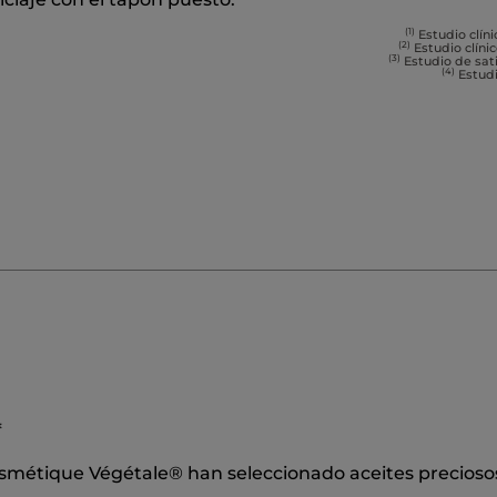
(1)
Estudio clíni
(2)
Estudio clíni
(3)
Estudio de sati
(4)
Estudi
*
smétique Végétale® han seleccionado aceites preciosos