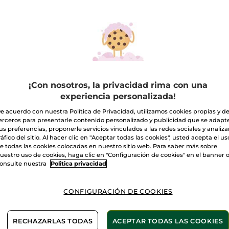
Crema
Antiarrugas
Nutrición
A
Contorno
de
Ojos
Entrega entre 
Pago Seguro
¡Con nosotros, la privacidad rima con una
Satisfecho o t
experiencia personalizada!
Las promociones 
e acuerdo con nuestra Política de Privacidad, utilizamos cookies propias y d
comparación con 
erceros para presentarle contenido personalizado y publicidad que se adapt
VER P.T.R 2026
us preferencias, proponerle servicios vinculados a las redes sociales y analizar
ráfico del sitio. Al hacer clic en "Aceptar todas las cookies", usted acepta el us
e todas las cookies colocadas en nuestro sitio web. Para saber más sobre
uestro uso de cookies, haga clic en "Configuración de cookies" en el banner 
onsulte nuestra
Politica privacidad
CONFIGURACIÓN DE COOKIES
RECHAZARLAS TODAS
ACEPTAR TODAS LAS COOKIES