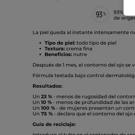
93% de i
de orige
La piel queda al instante intensamente nutr
Tipo de piel:
todo tipo de piel
Textura:
crema fina
Beneficios:
nutre
Después de 1 mes, el contorno del ojo se v
Fórmula testada bajo control dermatológi
Resultados:
Un
23 %
- menos de rugosidad del contorn
Un
10 %
- menos de profundidad de las ar
Un
100 %
- de mujeres presentan un cont
Un
75 %
- declara que el contorno del oj
Guía de reciclaje:
Introduce el tubo en el contenedor de rec