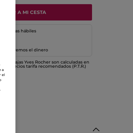
ÑADIR A MI CESTA
5 a 8 días hábiles
e devolvemos el dinero
o ventajas Yves Rocher son calculadas en
e
los Precios tarifa recomendados (P.T.R.)
e a
 el
o
o