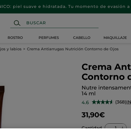
CO: piel suave e hidratada. Tu momento de evasión a 
ROSTRO
PERFUMES
CABELLO
MAQUILLAJE
jos y labios
Crema Antiarrugas Nutrición Contorno de Ojos
Crema Anti
Contorno 
Nutre intensamente
14 ml
(368)
I
4.6
★★★★★
★★★★★
4.6
de
31,90€
5
estrellas.
Leer
reseñas
Cantidad
de