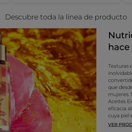
valoración
4.4
media
de
Recomienda este producto
Sí
es
Descubre toda la línea de producto
5.
4.6
Inicialmente publicado en yves-rocher.fr
de
5.
Nutri
MÁS
hace
Texturas 
inolvidabl
convertid
que desde
mujeres. 
Aceites E
eficacia 
cuya piel 
VER PRO