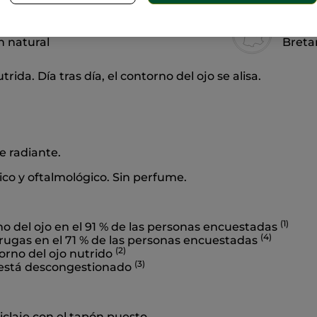
ngredientes
Hecho
n natural
Breta
ida. Día tras día, el contorno del ojo se alisa.
e radiante.
co y oftalmológico. Sin perfume.
(1)
o del ojo en el 91 % de las personas encuestadas
(4)
rugas en el 71 % de las personas encuestadas
(2)
orno del ojo nutrido
(3)
o está descongestionado
iclaje con el tapón puesto.