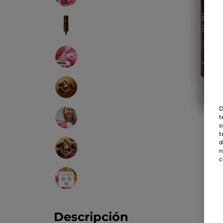
D
t
s
t
d
n
c
Descripción