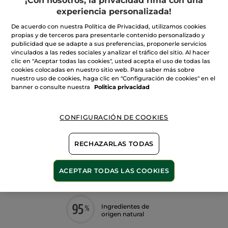
¡Con nosotros, la privacidad rima con una
de
experiencia personalizada!
Crema
Hidratante
Intensa
De acuerdo con nuestra Política de Privacidad, utilizamos cookies
AÑADIR A MI CESTA
propias y de terceros para presentarle contenido personalizado y
publicidad que se adapte a sus preferencias, proponerle servicios
vinculados a las redes sociales y analizar el tráfico del sitio. Al hacer
clic en "Aceptar todas las cookies", usted acepta el uso de todas las
Entrega entre 5 a 8 días hábiles
cookies colocadas en nuestro sitio web. Para saber más sobre
nuestro uso de cookies, haga clic en "Configuración de cookies" en el
Pago Seguro
banner o consulte nuestra
Politica privacidad
Satisfecho o te devolvemos el dinero
CONFIGURACIÓN DE COOKIES
Las promociones o ventajas Yves Rocher son
calculadas en comparación con los Precios tarifa
recomendados (P.T.R.)
VER P.T.R 2026
RECHAZARLAS TODAS
ACEPTAR TODAS LAS COOKIES
Descripción
Ingredientes de
origen natural