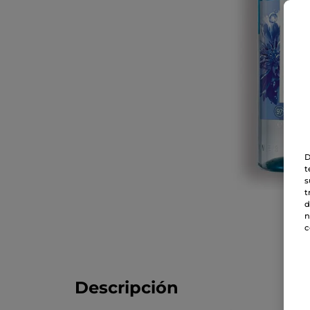
D
t
s
t
d
n
c
Descripción