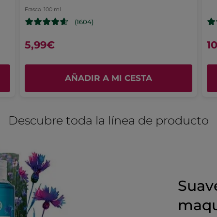
TRADUCIR CON GOOGLE
estrellas.
Frasco
100 ml
e
(1604)
Recomienda este producto
Sí
5,99€
1
Inicialmente publicado en yves-rocher.fr
AÑADIR A MI CESTA
MÁS
Descubre toda la línea de producto
Suave
maqui