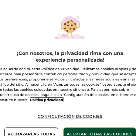
Desmaquillante
de
ojos
A
exprés
200ml
Entrega entre 
Pago Seguro
Satisfecho o t
¡Con nosotros, la privacidad rima con una
experiencia personalizada!
Las promociones 
comparación con 
e acuerdo con nuestra Política de Privacidad, utilizamos cookies propias y d
VER P.T.R 2026
erceros para presentarle contenido personalizado y publicidad que se adapt
us preferencias, proponerle servicios vinculados a las redes sociales y analizar
ráfico del sitio. Al hacer clic en "Aceptar todas las cookies", usted acepta el us
e todas las cookies colocadas en nuestro sitio web. Para saber más sobre
-30% en tu 2º lim
uestro uso de cookies, haga clic en "Configuración de cookies" en el banner 
onsulte nuestra
Politica privacidad
CONFIGURACIÓN DE COOKIES
RECHAZARLAS TODAS
ACEPTAR TODAS LAS COOKIES