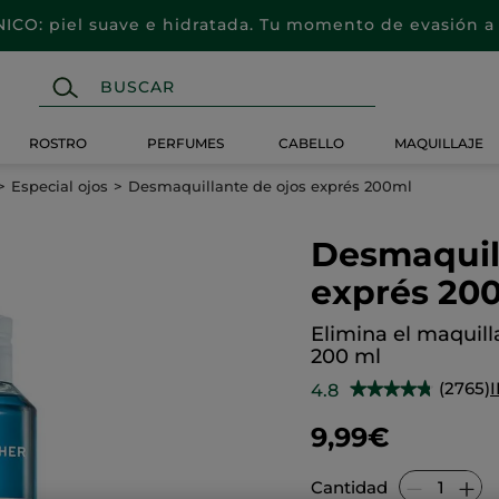
CO: piel suave e hidratada. Tu momento de evasión a 
ROSTRO
PERFUMES
CABELLO
MAQUILLAJE
Especial ojos
Desmaquillante de ojos exprés 200ml
Desmaquill
exprés 20
Elimina el maquill
200 ml
(2765)
4.8
★★★★★
★★★★★
4.8
de
9,99€
5
estrellas.
Leer
reseñas
Cantidad
de