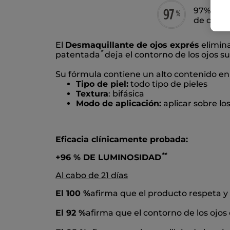
97% de i
de orige
El
Desmaquillante de ojos exprés
elimina
*
patentada
deja el contorno de los ojos s
Su fórmula contiene un alto contenido en
Tipo de piel:
todo tipo de pieles
Textura
: bifásica
Modo de aplicación:
aplicar sobre lo
Eficacia clínicamente probada:
*
*
+96 % DE LUMINOSIDAD
Al cabo de 21 días
El 100 %
afirma que el producto respeta y
El 92 %
afirma que el contorno de los ojo