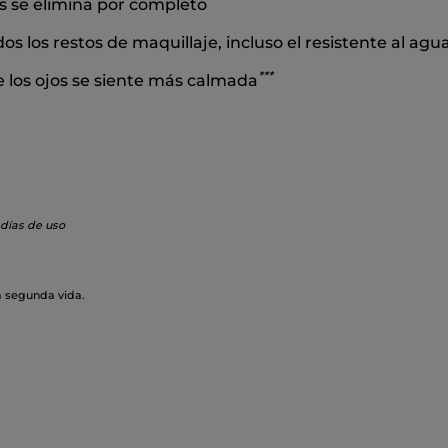
os se elimina por completo
s los restos de maquillaje, incluso el resistente al agu
*
*
*
e los ojos se siente más calmada
 días de uso
a segunda vida.