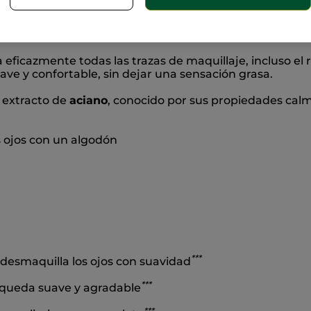
ngredientes
Sin p
n natural
 eficazmente todas las trazas de maquillaje, incluso el 
uave y confortable, sin dejar una sensación grasa.
 extracto de
aciano
, conocido por sus propiedades cal
s ojos con un algodón
*
*
*
 desmaquilla los ojos con suavidad
*
*
*
s queda suave y agradable
*
*
*