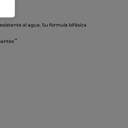
erfume
resistente al agua. Su fórmula bifásica
*
*
mantes