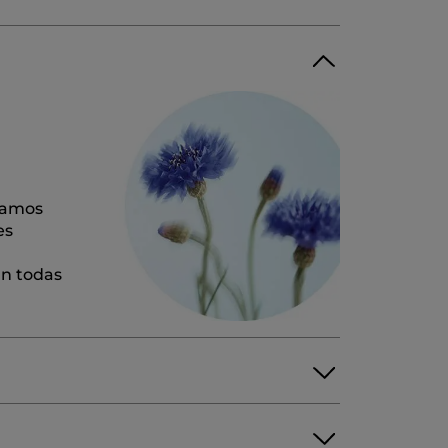
chamos
es
an todas