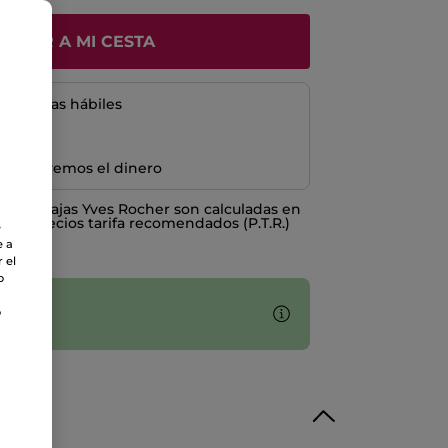
ÑADIR A MI CESTA
5 a 8 días hábiles
e devolvemos el dinero
o ventajas Yves Rocher son calculadas en
los Precios tarifa recomendados (P.T.R.)
e
e a
 el
o
piador:
o