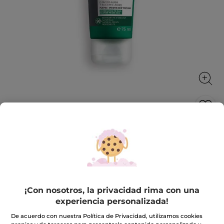
Mascarilla Desincrustante al Carbón
75 ml
Purifica y alisa la textura de la piel.
75 ml
★★★★★
★★★★★
¡Con nosotros, la privacidad rima con una
4.6
(123)
INCLUIR UNA RESEÑA
experiencia personalizada!
4.6
de
19,90€
5
De acuerdo con nuestra Política de Privacidad, utilizamos cookies
estrellas.