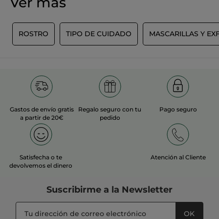
Ver más
5
el
me
siguiente
de
es
botón
5.
Lisette
·
hace 2 días
se
5
actualizará
N
ROSTRO
TIPO DE CUIDADO
MASCARILLAS Y EX
★★★★★
★★★★★
de
el
4
5.
contenido
Superrr
que
de
Nettoie en profondeur et laisse une
hay
5
a
peau douce et agréable 😊
estrellas.
continuación
TRADUCIR CON GOOGLE
Recomienda este producto
Sí
Gastos de envío gratis
Regalo seguro con tu
Pago seguro
a partir de 20€
pedido
Inicialmente publicado en yves-rocher.fr
MÁS
Satisfecha o te
Atención al Cliente
devolvemos el dinero
Suscribirme a
la Newsletter
OK