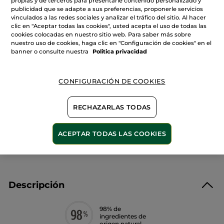
propias y de terceros para presentarle contenido personalizado y
Leer
Cantidad
publicidad que se adapte a sus preferencias, proponerle servicios
reseñas
de
vinculados a las redes sociales y analizar el tráfico del sitio. Al hacer
Mascarilla
clic en "Aceptar todas las cookies", usted acepta el uso de todas las
Desincrustante
cookies colocadas en nuestro sitio web. Para saber más sobre
al
AÑADIR A MI CESTA
Carbón
nuestro uso de cookies, haga clic en "Configuración de cookies" en el
75
banner o consulte nuestra
Politica privacidad
ml
Entrega entre 5 a 8 días hábiles
CONFIGURACIÓN DE COOKIES
Pago Seguro
RECHAZARLAS TODAS
Satisfecho o te devolvemos el dinero
Las promociones o ventajas Yves Rocher son
ACEPTAR TODAS LAS COOKIES
calculadas en comparación con los Precios tarifa
recomendados (P.T.R.)
VER P.T.R 2026
Descripción
98% de
ingredientes de
origen natural