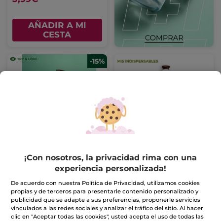
AÑADIR A MI
CESTA
-15%
Kit de cuidado Cuerpo
Crema de manos
& Baño Argán Try &
Verbena de Limón y
Love
Flor De Camomila
Tubo
30 ml
¡Con nosotros, la privacidad rima con una
(425)
(160)
experiencia personalizada!
De acuerdo con nuestra Política de Privacidad, utilizamos cookies
16,99€
3,99€
19,97€
propias y de terceros para presentarle contenido personalizado y
publicidad que se adapte a sus preferencias, proponerle servicios
vinculados a las redes sociales y analizar el tráfico del sitio. Al hacer
AÑADIR A MI
AÑADIR A MI
clic en "Aceptar todas las cookies", usted acepta el uso de todas las