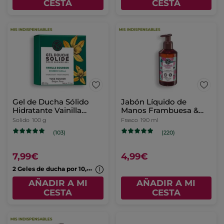
CESTA
Gel de Ducha Sólido
Crema de Manos Argán
Hidratante Avena &
& Pétalos de Rosa
Trigo Sarraceno
Solido
100 g
Tubo
30 ml
(128)
(401)
7,99€
3,99€
2
Geles de ducha por 10,99€
AÑADIR A MI
AÑADIR A MI
CESTA
CESTA