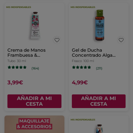
Crema de Manos
Gel de Ducha
Frambuesa &
Concentrado Alga
Hierbabuena
Salvaje & Hinojo Marino
Tubo
30 ml
Frasco
100 ml
(164)
(211)
3,99€
4,99€
AÑADIR A MI
AÑADIR A MI
CESTA
CESTA