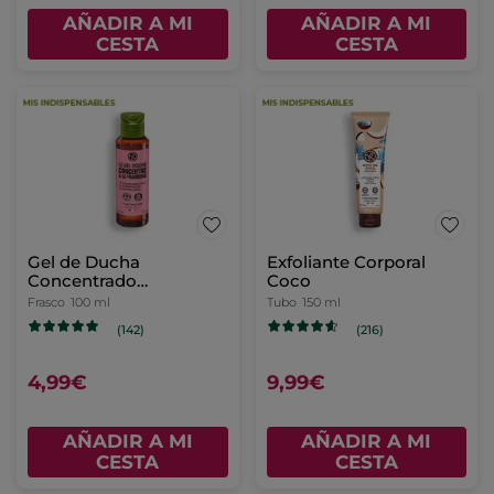
AÑADIR A MI
CESTA
-50%
Crema de Pies Rápida
Gel de Ducha
Absorción
Concentrado Mango &
Cilantro
Tubo
75 ml
Frasco
100 ml
(854)
(125)
4,95€
4,99€
9,90€
AÑADIR A MI
AÑADIR A MI
CESTA
CESTA