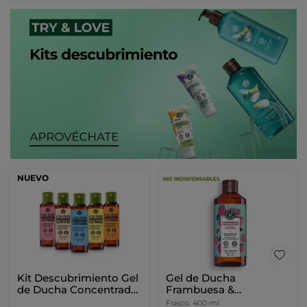
NUEVO
Kit Descubrimiento Gel
Gel de Ducha
de Ducha Concentrado
Frambuesa &
- 5 aromas
Hierbabuena
Frasco
400 ml