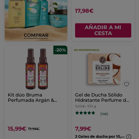
17,98€
AÑADIR A MI
CESTA
-20%
Kit dúo Bruma
Gel de Ducha Sólido
Perfumada Argán &
Hidratante Perfume de
Pétalos de Rosa
Coco
Solido
100 g
(146)
15,99€
7,99€
19,98€
2
Geles de ducha por 10,99€