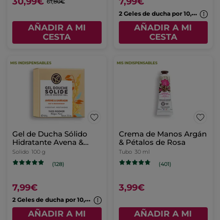
3,99€
30,99€
61,80€
AÑADIR A MI
AÑADIR A MI
CESTA
CESTA
Gel de Ducha Sólido
Hidratante Frambuesa
& Hierbabuena
Solido
100 g
(64)
7,99€
2
Geles de ducha por 10,99€
AÑADIR A MI