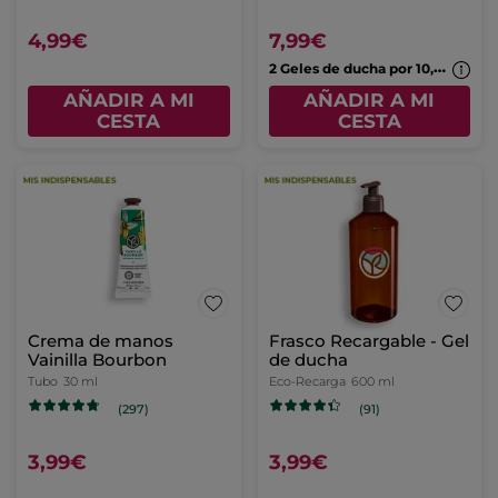
9,99€
3,99€
11,98€
AÑADIR A MI
AÑADIR A MI
CESTA
CESTA
Jabón Líquido de
Manos Avena & Trigo
Sarraceno
Frasco
190 ml
(242)
4,99€