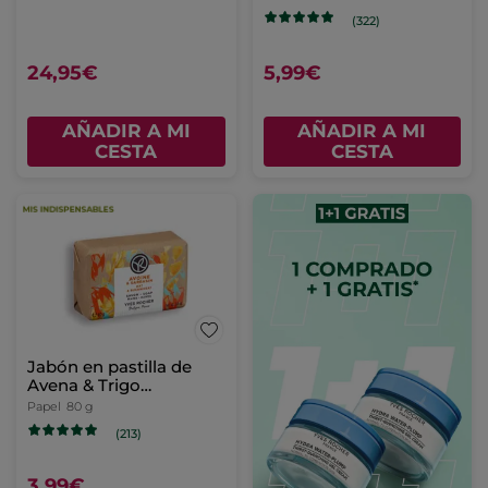
(322)
24,95€
5,99€
AÑADIR A MI
AÑADIR A MI
CESTA
CESTA
Jabón en pastilla de
Avena & Trigo
Sarraceno
Papel
80 g
(213)
3,99€