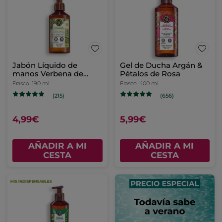
Jabón Líquido de
Gel de Ducha Argán &
manos Verbena de
Pétalos de Rosa
Limón y Flor De
Frasco
190 ml
Frasco
400 ml
Camomila
(215)
(656)
4,99€
5,99€
AÑADIR A MI
AÑADIR A MI
CESTA
CESTA