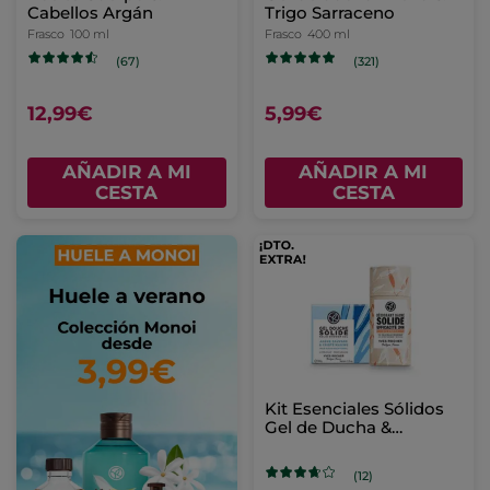
Cabellos Argán
Trigo Sarraceno
Frasco
100 ml
Frasco
400 ml
(67)
(321)
12,99€
5,99€
AÑADIR A MI
AÑADIR A MI
CESTA
CESTA
Kit Esenciales Sólidos
Gel de Ducha &
Desodorante - Formato
Viaje
(12)