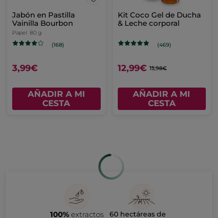
Gel de Ducha
Exfoliante Corporal
Concentrado
Coco
Frambuesa &
Frasco
100 ml
Tubo
150 ml
Hierbabuena
(142)
(216)
4,99€
9,99€
AÑADIR A MI
AÑADIR A MI
CESTA
CESTA
Refill Gel de ducha Alga
Refill Gel de ducha
Salvaje & Hinojo Marino
Argán & Pétalos de