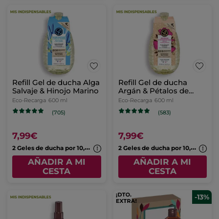
Refill Gel de ducha
Vainilla Bourbon
Eco-Recarga
600 ml
(548)
7,99€
2
Geles de ducha por 10,99€
AÑADIR A MI
CESTA