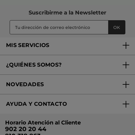
9,99€
12,99€
14,97€
AÑADIR A MI
AÑADIR A MI
CESTA
CESTA
-19%
Jabón en Pastilla
Kit Coco Gel de Ducha
Vainilla Bourbon
& Leche corporal
Papel
80 g
(168)
(469)
3,99€
12,99€
15,98€
AÑADIR A MI
AÑADIR A MI