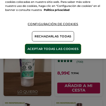
CESTA
CESTA
cookies colocadas en nuestro sitio web. Para saber más sobre
nuestro uso de cookies, haga clic en "Configuración de cookies" en el
banner o consulte nuestra
Politica privacidad
-10%
CONFIGURACIÓN DE COOKIES
RECHAZARLAS TODAS
Aceite Exfoliante
ACEPTAR TODAS LAS COOKIES
Frasco
150 ml
(700)
8,99€
9,99€
AÑADIR A MI
CESTA