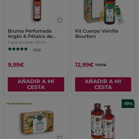
Crema de manos
Frasco Recargable - Gel
Vainilla Bourbon
de ducha
Tubo
30 ml
Eco-Recarga
600 ml
(297)
(91)
3,99€
3,99€
AÑADIR A MI
AÑADIR A MI
CESTA
CESTA