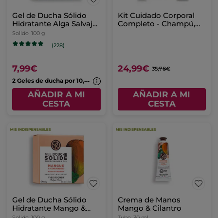
Gel de Ducha Sólido
Kit Cuidado Corporal
Hidratante Alga Salvaje
Completo - Champú,
& Hinojo Marino
Leche Corporal &
Solido
100 g
Desodorante
(228)
7,99€
24,99€
35,78€
2
Geles de ducha por 10,99€
AÑADIR A MI
AÑADIR A MI
CESTA
CESTA
Gel de Ducha Sólido
Hidratante Mango &
Cilantro
Solido
100 g