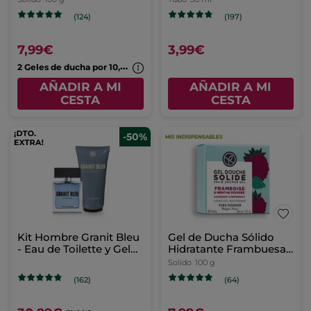
(124)
7,99€
2
Geles de ducha por 10,99€
AÑADIR A MI
CESTA
-50%
Crema de Manos
Kit Hombre Granit Bleu
Mango & Cilantro
- Eau de Toilette y Gel
de ducha
Tubo
30 ml
(197)
(162)