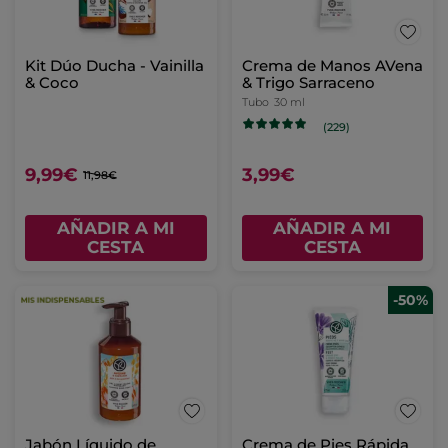
Jabón Líquido de
Jabón Líquido de
Manos Frambuesa &
Manos Alga Salvaje &
Hierbabuena
Hinojo Marino.
Frasco
190 ml
Frasco
190 ml
(220)
(337)
4,99€
4,99€
AÑADIR A MI
AÑADIR A MI
CESTA
CESTA
Kit Champú Formato