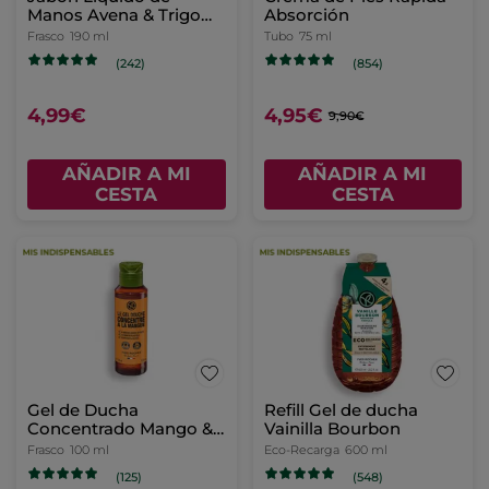
Viaje - Monoi & Reparar
100ml
(17)
8,49€
AÑADIR A MI
CESTA
-17%
Kit Dúo Ducha - Vainilla
Crema de Manos AVena
& Coco
& Trigo Sarraceno
Tubo
30 ml
(229)