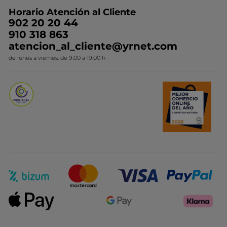
Preguntas y respuestas
Colección de Navidad
Trabaja con nosotros
Horario Atención al Cliente
Contacto
Ideas de Regalo
902 20 20 44
Conviértete en Franquiciada
910 318 863
Colección Monoi
atencion_al_cliente@yrnet.com
Novedades del mes
de lunes a viernes, de 9:00 a 19:00 h
Promociones del mes