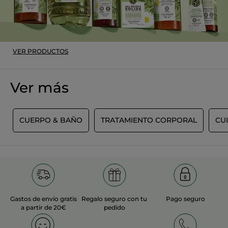
Recomienda este producto
Sí
Inicialmente publicado en yves-rocher.fr
MÁS
VER PRODUCTOS
Ver más
R
CUERPO & BAÑO
TRATAMIENTO CORPORAL
CU
Gastos de envío gratis
Regalo seguro con tu
Pago seguro
a partir de 20€
pedido