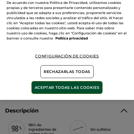
Leer
De acuerdo con nuestra Política de Privacidad, utilizamos cookies
Cantidad
reseñas
propias y de terceros para presentarle contenido personalizado y
de
publicidad que se adapte a sus preferencias, proponerle servicios
Crema
de
vinculados a las redes sociales y analizar el tráfico del sitio. Al hacer
manos
clic en "Aceptar todas las cookies", usted acepta el uso de todas las
AÑADIR A MI CESTA
Verbena
cookies colocadas en nuestro sitio web. Para saber más sobre
de
Limón
nuestro uso de cookies, haga clic en "Configuración de cookies" en el
y
banner o consulte nuestra
Politica privacidad
Flor
De
Entrega entre 5 a 8 días hábiles
Camomila
Pago Seguro
CONFIGURACIÓN DE COOKIES
Satisfecho o te devolvemos el dinero
RECHAZARLAS TODAS
Las promociones o ventajas Yves Rocher son
calculadas en comparación con los Precios tarifa
recomendados (P.T.R.)
ACEPTAR TODAS LAS COOKIES
VER P.T.R 2026
Descripción
98% de
ingredientes de
Sin sulfatos
origen natural