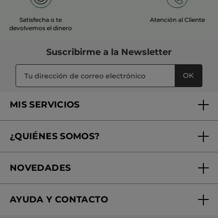
Satisfecha o te
Atención al Cliente
devolvemos el dinero
Suscribirme a
la Newsletter
OK
MIS SERVICIOS
Seguimiento de mi pedido
¿QUIÉNES SOMOS?
Tratamientos de Belleza
Fundación Yves Rocher
Encuentra tu Centro de Belleza
NOVEDADES
¿Quiénes somos?
Mi club Yves Rocher
Regalo por compra
Expertos en Cosmética Dermo-botánica
Condiciones promocionales
AYUDA Y CONTACTO
Rebajas
Nuestros compromisos