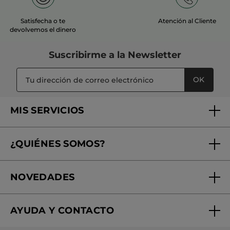
Satisfecha o te
Atención al Cliente
devolvemos el dinero
Suscribirme a
la Newsletter
OK
MIS SERVICIOS
Seguimiento de mi pedido
¿QUIÉNES SOMOS?
Tratamientos de Belleza
Fundación Yves Rocher
Encuentra tu Centro de Belleza
NOVEDADES
¿Quiénes somos?
Mi club Yves Rocher
Regalo por compra
Expertos en Cosmética Dermo-botánica
Condiciones promocionales
AYUDA Y CONTACTO
Rebajas
Nuestros compromisos