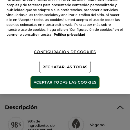
De acuerdo con nuestra Política de Privacidad, utilizamos cookies
Leer
Cantidad
propias y de terceros para presentarle contenido personalizado y
reseñas
de
publicidad que se adapte a sus preferencias, proponerle servicios
Bálsamo
vinculados a las redes sociales y analizar el tráfico del sitio. Al hacer
de
clic en "Aceptar todas las cookies", usted acepta el uso de todas las
Manos
AÑADIR A MI CESTA
Reparador
cookies colocadas en nuestro sitio web. Para saber más sobre
con
nuestro uso de cookies, haga clic en "Configuración de cookies" en el
agua
banner o consulte nuestra
Politica privacidad
de
Árnica
Bio
Entrega entre 5 a 8 días hábiles
CONFIGURACIÓN DE COOKIES
Pago Seguro
Satisfecho o te devolvemos el dinero
RECHAZARLAS TODAS
Las promociones o ventajas Yves Rocher son
calculadas en comparación con los Precios tarifa
recomendados (P.T.R.)
ACEPTAR TODAS LAS COOKIES
VER P.T.R 2026
Descripción
98% de
Vegano
ingredientes de
origen natural