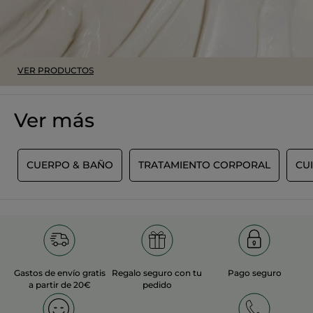
TRADUCIR CON GOOGLE
Recomienda este producto
Sí
Inicialmente publicado en yves-rocher.fr
VER PRODUCTOS
MÁS
Ver más
R
CUERPO & BAÑO
TRATAMIENTO CORPORAL
CU
Gastos de envío gratis
Regalo seguro con tu
Pago seguro
a partir de 20€
pedido