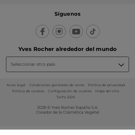
Síguenos
Yves Rocher alrededor del mundo
Seleccionar otro país
Aviso legal
Condiciones generales de venta
Política de privacidad
Política de cookies
Configuración de cookies
Mapa del sitio
Tarifa 2026
2026 © Yves Rocher España S.A.
Creador de la Cosmética Vegetal