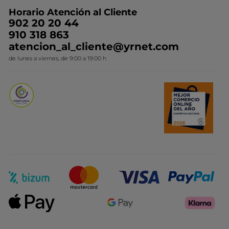
Preguntas y respuestas
Colección de Navidad
Trabaja con nosotros
Horario Atención al Cliente
Contacto
Ideas de Regalo
902 20 20 44
Conviértete en Franquiciada
910 318 863
Colección Monoi
atencion_al_cliente@yrnet.com
Novedades del mes
de lunes a viernes, de 9:00 a 19:00 h
Promociones del mes