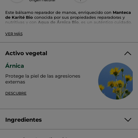
Este bálsamo reparador de manos, enriquecido con
Manteca
de Karité Bio
conocida por sus propiedades reparadoras y
nutritivas y con
Agua de Árnica Bio
, es un auténtico cuidado.
Su textura extremadamente rica deja las manos suaves,
VER MÁS
calmadas y confortables, al tiempo que alivia la sensación de
tirantez.
Tipo de piel:
pieles normales a secas
Activo vegetal
Textura
: bálsamo
Beneficios
: proporciona una hidratación de larga
Árnica
duración 48H*
Protege la piel de las agresiones
Resultados
externas
Inmediato
DESCUBRE
El
96 %
declara que la piel está intensamente nutrida
El
100 %
declara que la sensación de tirantez se alivia
El
96 %
declara que las manos quedan reparadas
Ingredientes
A los 28 días
El
100 %
declara que la piel está protegida de la sequedad