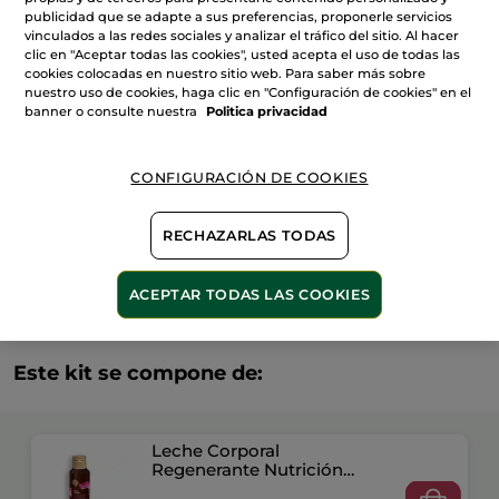
Leche
publicidad que se adapte a sus preferencias, proponerle servicios
Regeneradora
vinculados a las redes sociales y analizar el tráfico del sitio. Al hacer
Nutrición
AÑADIR A MI CESTA
Intensa
clic en "Aceptar todas las cookies", usted acepta el uso de todas las
cookies colocadas en nuestro sitio web. Para saber más sobre
nuestro uso de cookies, haga clic en "Configuración de cookies" en el
banner o consulte nuestra
Politica privacidad
Entrega entre 5 a 8 días hábiles
Pago Seguro
CONFIGURACIÓN DE COOKIES
Satisfecho o te devolvemos el dinero
RECHAZARLAS TODAS
Las promociones o ventajas Yves Rocher son
calculadas en comparación con los Precios tarifa
recomendados (P.T.R.)
VER P.T.R 2026
ACEPTAR TODAS LAS COOKIES
Este kit se compone de:
Leche Corporal
Regenerante Nutrición
Intensa