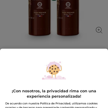
1+1 Leche Regeneradora Nutrición
Intensa
Piel intensamente nutrida.
★★★★★
★★★★★
4.5
(26)
INCLUIR UNA RESEÑA
4.5
de
23,90€
47,80€
¡Con nosotros, la privacidad rima con una
5
estrellas.
experiencia personalizada!
Leer
reseñas
Cantidad
De acuerdo con nuestra Política de Privacidad, utilizamos cookies
de
1+1
propias y de terceros para presentarle contenido personalizado y