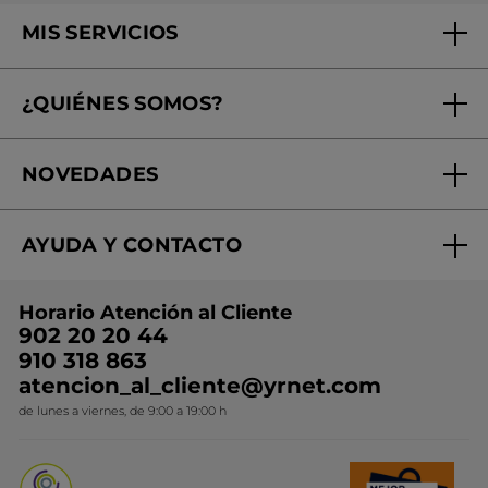
MIS SERVICIOS
Seguimiento de mi pedido
¿QUIÉNES SOMOS?
Tratamientos de Belleza
Fundación Yves Rocher
Encuentra tu Centro de Belleza
NOVEDADES
¿Quiénes somos?
Mi club Yves Rocher
Regalo por compra
Expertos en Cosmética Dermo-botánica
Condiciones promocionales
AYUDA Y CONTACTO
Rebajas
Nuestros compromisos
Preguntas y respuestas
Colección de Navidad
Trabaja con nosotros
Horario Atención al Cliente
Contacto
Ideas de Regalo
902 20 20 44
Conviértete en Franquiciada
910 318 863
Colección Monoi
atencion_al_cliente@yrnet.com
Novedades del mes
de lunes a viernes, de 9:00 a 19:00 h
Promociones del mes