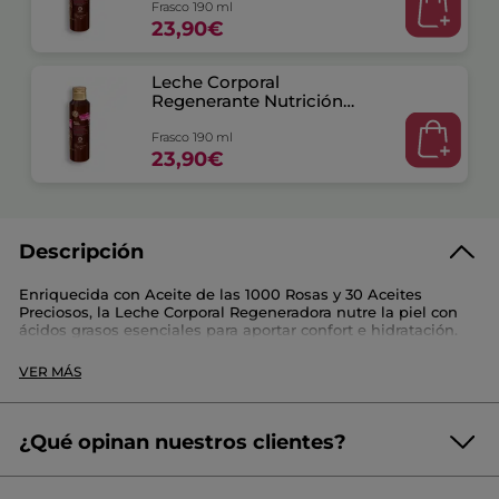
Frasco 190 ml
23,90€
Leche Corporal
Regenerante Nutrición
Intensa
Frasco 190 ml
23,90€
Descripción
Enriquecida con Aceite de las 1000 Rosas y 30 Aceites
Preciosos, la Leche Corporal Regeneradora nutre la piel con
ácidos grasos esenciales para aportar confort e hidratación.
- Fragancia :
rosa
VER MÁS
- Textura :
leche envolvente
- Beneficios :
nutre intensamente la piel. Inmediatamente, la
piel queda intensamente nutrida. Día tras día, se regenera y
las arrugas parecen alisarse.
¿Qué opinan nuestros clientes?
Referencia: SG259
(26 reseñas)
☆☆☆☆☆
☆☆☆☆☆