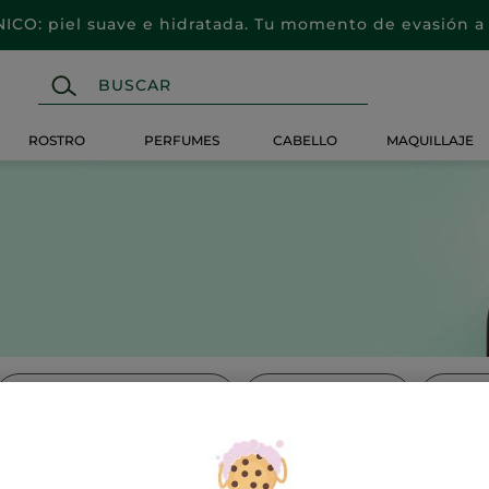
CO: piel suave e hidratada. Tu momento de evasión a 
ROSTRO
PERFUMES
CABELLO
MAQUILLAJE
Tratamientos Reductores
Protección Solar
Ritual