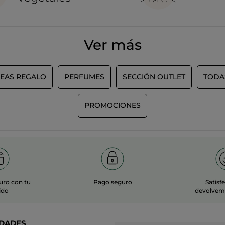
Ver más
DEAS REGALO
PERFUMES
SECCIÓN OUTLET
TODA
PROMOCIONES
uro con tu
Pago seguro
Satisf
ido
devolvemo
DADES