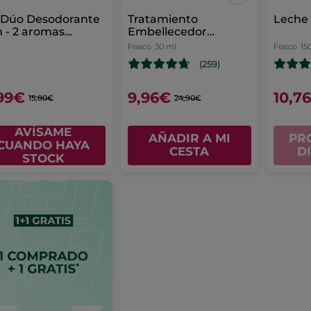
 Dúo Desodorante
Tratamiento
Leche 
 - 2 aromas
Embellecedor
momila & Alga de
Antiedad Aftersun
Frasco
30 ml
Frasco
15
etaña
(259)
99€
9,96€
10,7
15,80€
24,90€
AVÍSAME
AÑADIR A MI
PR
CUANDO HAYA
CESTA
D
STOCK