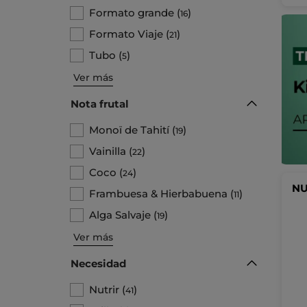
Formato grande
(
)
16
Formato Viaje
(
)
21
Tubo
(
)
5
Ver más
Nota frutal
Monoï de Tahití
(
)
19
Vainilla
(
)
22
Coco
(
)
24
N
Frambuesa & Hierbabuena
(
)
11
Alga Salvaje
(
)
19
Ver más
Necesidad
Nutrir
(
)
41