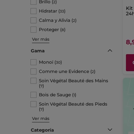
Brillo
(
)
2
Kit
Hidratar
(
)
33
24h
Ca
Calma y Alivia
(
)
2
Br
Proteger
(
)
8
Ver más
8,
Gama
Monoï
(
)
30
Comme une Evidence
(
)
2
Soin Végétal Beauté des Mains
(
)
7
Bois de Sauge
(
)
1
Soin Végétal Beauté des Pieds
(
)
7
Ver más
Categoría