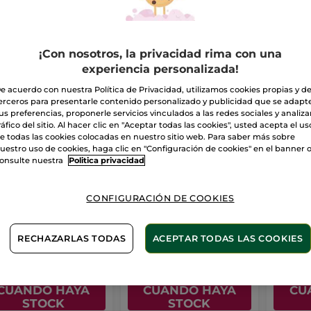
¡Con nosotros, la privacidad rima con una
experiencia personalizada!
e acuerdo con nuestra Política de Privacidad, utilizamos cookies propias y d
erceros para presentarle contenido personalizado y publicidad que se adapt
us preferencias, proponerle servicios vinculados a las redes sociales y analizar
ráfico del sitio. Al hacer clic en "Aceptar todas las cookies", usted acepta el us
e todas las cookies colocadas en nuestro sitio web. Para saber más sobre
uestro uso de cookies, haga clic en "Configuración de cookies" en el banner 
onsulte nuestra
Politica privacidad
ite Cuerpo &
Jabón Líquido de
Desod
ellos Coco
Manos Mango &
Camom
Cilantro.
Breta
co
100 ml
Frasco
190 ml
Roll-on
5
CONFIGURACIÓN DE COOKIES
(76)
(209)
RECHAZARLAS TODAS
ACEPTAR TODAS LAS COOKIES
,99€
4,99€
7,90
AVÍSAME
AVÍSAME
CUANDO HAYA
CUANDO HAYA
CU
STOCK
STOCK