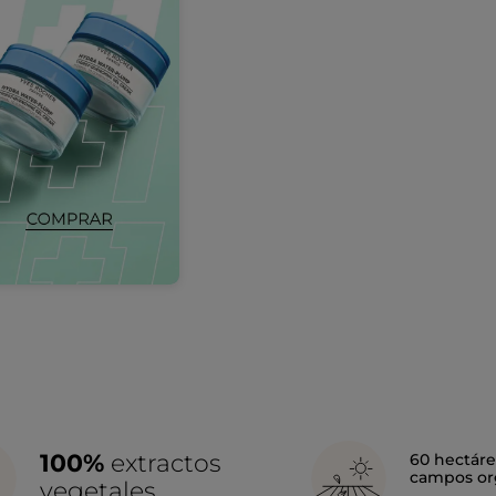
100%
extractos
60 hectáre
campos or
vegetales