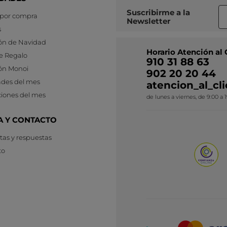
Suscribirme a
la
 por compra
Newsletter
s
ón de Navidad
Horario Atención al 
e Regalo
910 31 88 63
ón Monoi
902 20 20 44
des del mes
atencion_al_c
iones del mes
de lunes a viernes, de 9:00 a 
A Y CONTACTO
as y respuestas
to