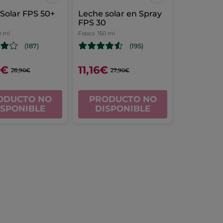
Solar FPS 50+
Leche solar en Spray
FPS 30
0 ml
Frasco
150 ml
(187)
(195)
6€
11,16€
26,90€
27,90€
ODUCTO NO
PRODUCTO NO
ISPONIBLE
DISPONIBLE