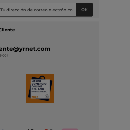
OK
Cliente
liente@yrnet.com
19:00 h