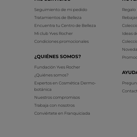
Seguimiento de mi pedido
Regalo
Tratamientos de Belleza
Rebaja
Encuentra tu Centro de Belleza
Colecci
Mi club Yves Rocher
Ideas d
Condiciones promocionales
Colecci
Noveda
¿QUIÉNES SOMOS?
Promoc
Fundación Yves Rocher
AYUD
¿Quiénes somos?
Expertos en Cosmética Dermo-
Pregunt
botánica
Contac
Nuestros compromisos
Trabaja con nosotros
Conviértete en Franquiciada