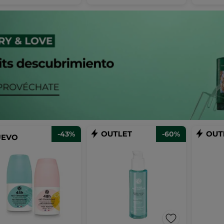
-43%
-60%
UEVO